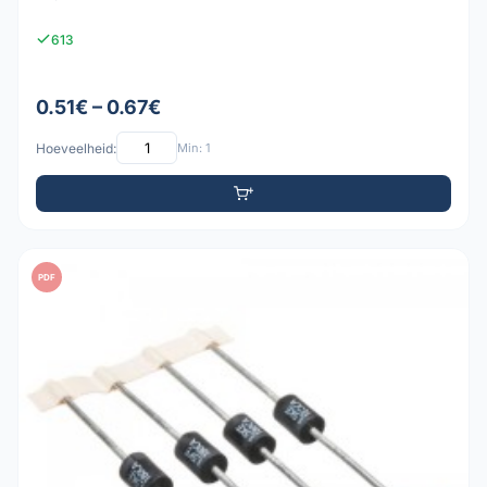
613
0.51€ – 0.67€
Hoeveelheid:
Min: 1
PDF