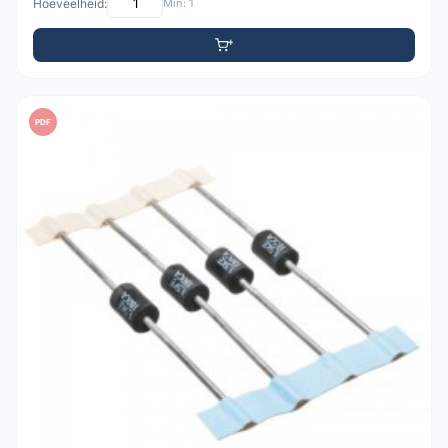
Hoeveelheid:
Min: 1
PDF