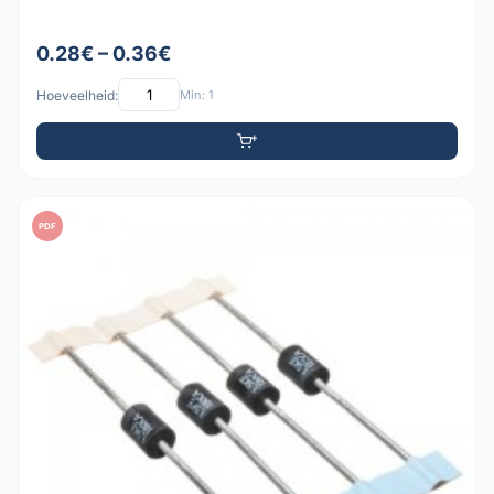
0.28€ – 0.36€
Hoeveelheid:
Min: 1
PDF