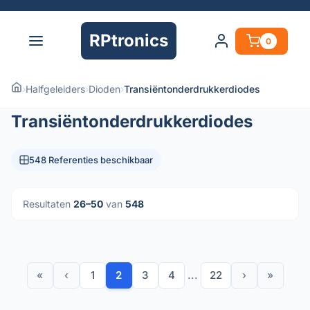
RPtronics
0
›
Halfgeleiders
›
Dioden
›
Transiëntonderdrukkerdiodes
Transiëntonderdrukkerdiodes
548 Referenties beschikbaar
Resultaten
26–50
van
548
«
‹
1
2
3
4
...
22
›
»