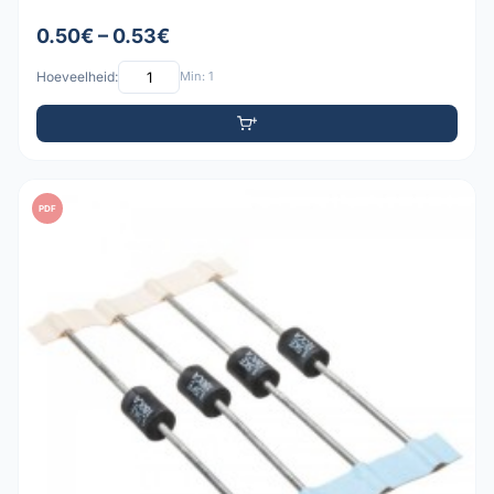
0.50€ – 0.53€
Hoeveelheid:
Min: 1
PDF