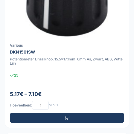
Various
DKN1501SW
Potentiometer Draaiknop, 15.5x17.1mm, 6mm As, Zwart, ABS, Witte
Lijn
25
5.17€ – 7.10€
Hoeveelheid:
Min: 1