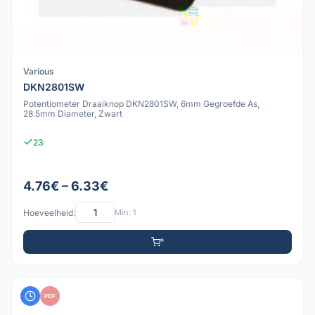
Various
DKN2801SW
Potentiometer Draaiknop DKN2801SW, 6mm Gegroefde As,
28.5mm Diameter, Zwart
23
4.76€ – 6.33€
Hoeveelheid:
Min: 1
PDF