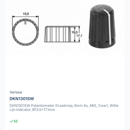
Various
DKN1301SW
DKN1301SW Potentiometer Draaiknop, 6mm As, ABS, Zwart, Witte
Lijn Indicator, Ø13.5x17.1mm
55