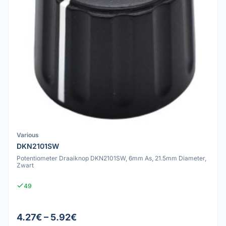
Various
DKN2101SW
Potentiometer Draaiknop DKN2101SW, 6mm As, 21.5mm Diameter,
Zwart
49
4.27€ – 5.92€