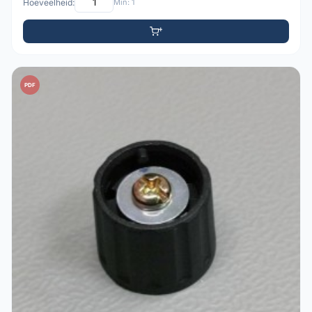
Hoeveelheid:
Min: 1
PDF