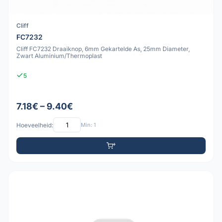
Cliff
FC7232
Cliff FC7232 Draaiknop, 6mm Gekartelde As, 25mm Diameter,
Zwart Aluminium/Thermoplast
5
7.18€ – 9.40€
Hoeveelheid:
Min: 1