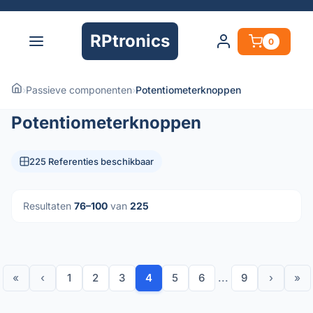
RPtronics
0
›
Passieve componenten
›
Potentiometerknoppen
Potentiometerknoppen
225 Referenties beschikbaar
Resultaten
76–100
van
225
«
‹
1
2
3
4
5
6
...
9
›
»