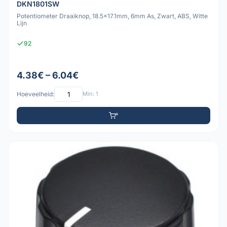
DKN1801SW
Potentiometer Draaiknop, 18.5x17.1mm, 6mm As, Zwart, ABS, Witte
Lijn
92
4.38€ – 6.04€
Hoeveelheid:
Min: 1