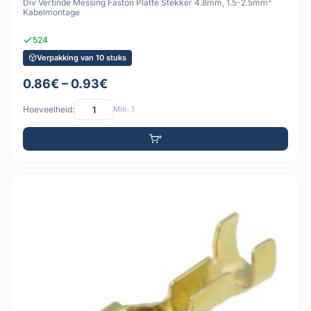
Div Vertinde Messing Faston Platte Stekker 4.8mm, 1.5-2.5mm²
Kabelmontage
524
Verpakking van 10 stuks
0.86€ – 0.93€
Hoeveelheid:
Min: 1