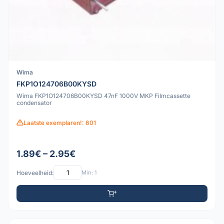
Wima
FKP1O124706B00KYSD
Wima FKP1O124706B00KYSD 47nF 1000V MKP Filmcassette
condensator
Laatste exemplaren!: 601
1.89€ – 2.95€
Hoeveelheid:
Min: 1