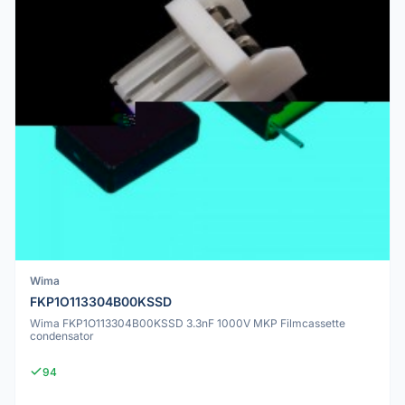
Wima
FKP1O113304B00KSSD
Wima FKP1O113304B00KSSD 3.3nF 1000V MKP Filmcassette
condensator
94