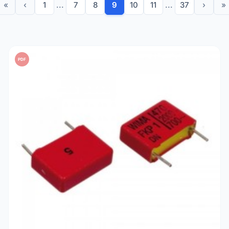
«
‹
1
...
7
8
9
10
11
...
37
›
»
PDF