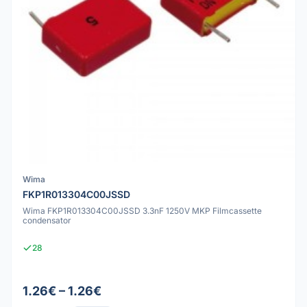
Wima
FKP1R013304C00JSSD
Wima FKP1R013304C00JSSD 3.3nF 1250V MKP Filmcassette
condensator
28
1.26€ – 1.26€