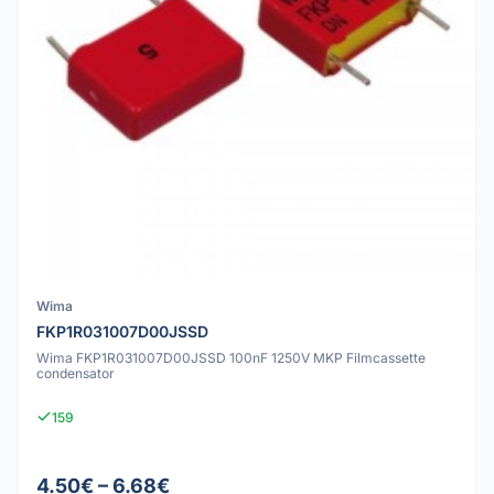
Wima
FKP1R031007D00JSSD
Wima FKP1R031007D00JSSD 100nF 1250V MKP Filmcassette
condensator
159
4.50€ – 6.68€