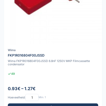
Wima
FKP1R016804F00JSSD
Wima FKP1R016804F00JSSD 6.8nF 1250V MKP Filmcassette
condensator
49
0.93€ – 1.27€
Hoeveelheid:
Min: 1