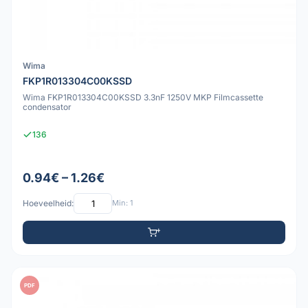
Wima
FKP1R013304C00KSSD
Wima FKP1R013304C00KSSD 3.3nF 1250V MKP Filmcassette
condensator
136
0.94€ – 1.26€
Hoeveelheid:
Min: 1
PDF