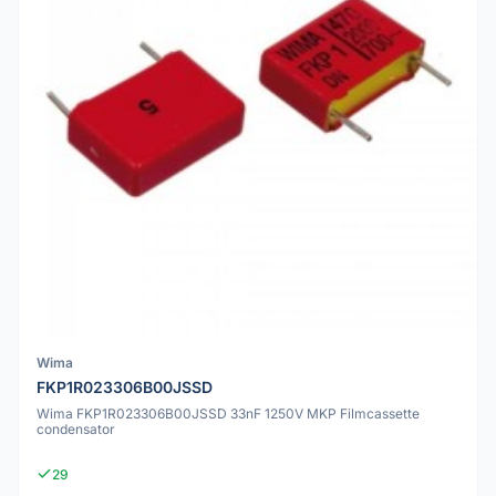
Wima
FKP1R023306B00JSSD
Wima FKP1R023306B00JSSD 33nF 1250V MKP Filmcassette
condensator
29