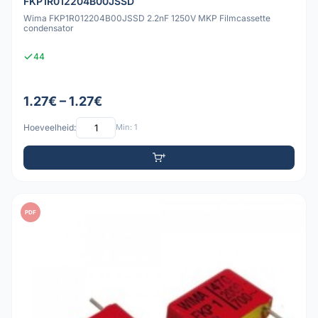
FKP1R012204B00JSSD
Wima FKP1R012204B00JSSD 2.2nF 1250V MKP Filmcassette
condensator
44
1.27€ – 1.27€
Hoeveelheid:
Min: 1
PDF