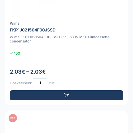
Wima
FKP1J021504F00JSSD
Wima FKP1J021504F00JSSD 15nF 630V MKP Filmcassette
condensator
100
2.03€ – 2.03€
Hoeveelheid:
Min: 1
PDF