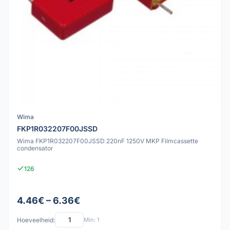
Wima
FKP1R032207F00JSSD
Wima FKP1R032207F00JSSD 220nF 1250V MKP Filmcassette
condensator
126
4.46€ – 6.36€
Hoeveelheid:
Min: 1