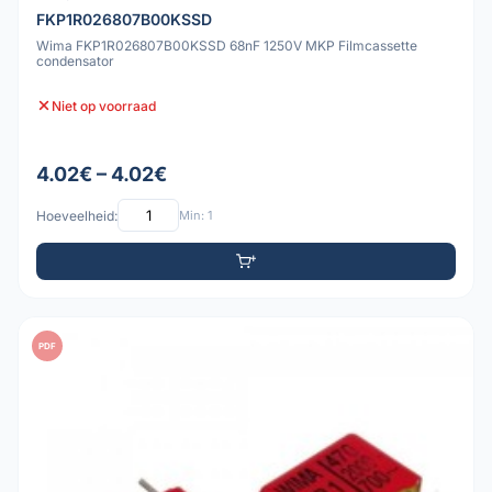
FKP1R026807B00KSSD
Wima FKP1R026807B00KSSD 68nF 1250V MKP Filmcassette
condensator
Niet op voorraad
4.02€ – 4.02€
Hoeveelheid:
Min: 1
PDF