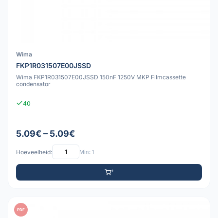
Wima
FKP1R031507E00JSSD
Wima FKP1R031507E00JSSD 150nF 1250V MKP Filmcassette
condensator
40
5.09€ – 5.09€
Hoeveelheid:
Min: 1
PDF