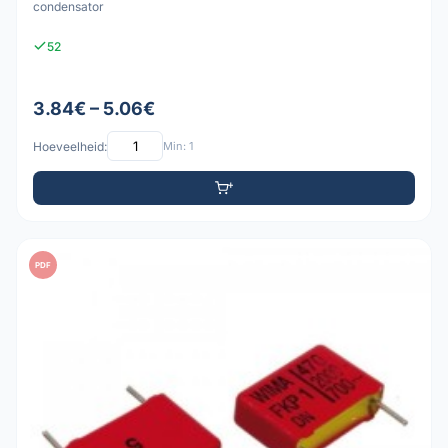
condensator
52
3.84€ – 5.06€
Hoeveelheid:
Min: 1
PDF