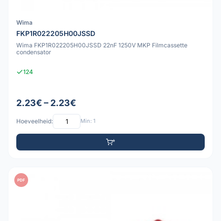
Wima
FKP1R022205H00JSSD
Wima FKP1R022205H00JSSD 22nF 1250V MKP Filmcassette
condensator
124
2.23€ – 2.23€
Hoeveelheid:
Min: 1
PDF