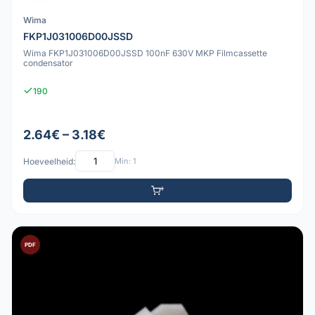
Wima
FKP1J031006D00JSSD
Wima FKP1J031006D00JSSD 100nF 630V MKP Filmcassette
condensator
190
2.64€ – 3.18€
Hoeveelheid:
Min: 1
PDF