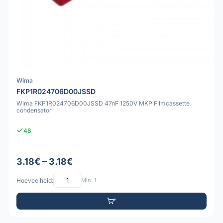
Wima
FKP1R024706D00JSSD
Wima FKP1R024706D00JSSD 47nF 1250V MKP Filmcassette
condensator
48
3.18€ – 3.18€
Hoeveelheid:
Min: 1