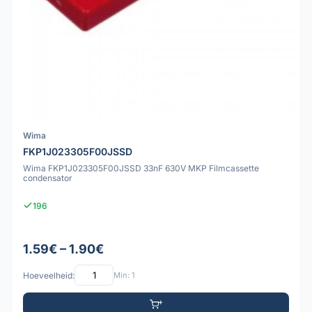
Wima
FKP1J023305F00JSSD
Wima FKP1J023305F00JSSD 33nF 630V MKP Filmcassette
condensator
196
1.59€ – 1.90€
Hoeveelheid:
Min: 1