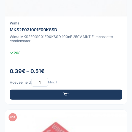
Wima
MKS2F031001E00KSSD
Wima MKS2F031001E00KSSD 100nF 250V MKT Filmcassette
condensator
268
0.39€ – 0.51€
Hoeveelheid:
Min: 1
PDF