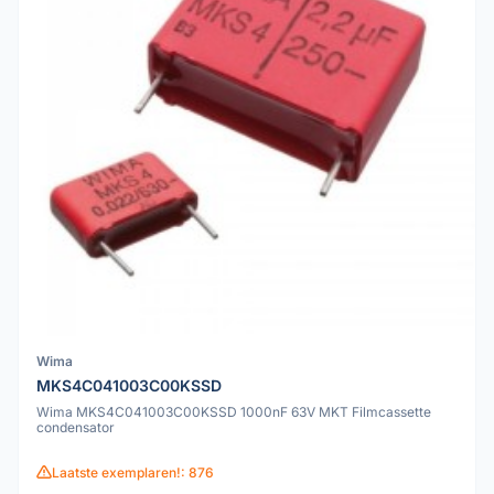
Wima
MKS4C041003C00KSSD
Wima MKS4C041003C00KSSD 1000nF 63V MKT Filmcassette
condensator
Laatste exemplaren!: 876