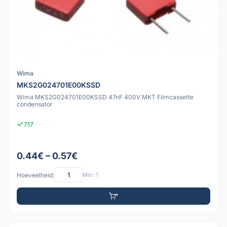
Wima
MKS2G024701E00KSSD
Wima MKS2G024701E00KSSD 47nF 400V MKT Filmcassette
condensator
717
0.44€ – 0.57€
Hoeveelheid:
Min: 1