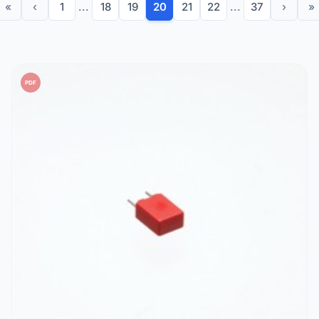
«
‹
1
...
18
19
20
21
22
...
37
›
»
PDF