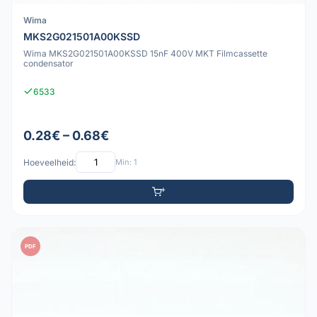
Wima
MKS2G021501A00KSSD
Wima MKS2G021501A00KSSD 15nF 400V MKT Filmcassette
condensator
6533
0.28€ – 0.68€
Hoeveelheid:
Min: 1
PDF