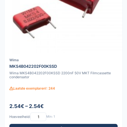
Wima
MKS4B042202F00KSSD
Wima MKS4B042202F00KSSD 2200nF 50V MKT Filmcassette
condensator
Laatste exemplaren!: 244
2.54€ – 2.54€
Hoeveelheid:
Min: 1