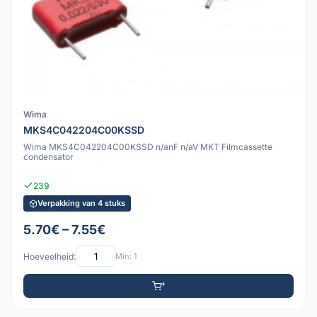
Wima
MKS4C042204C00KSSD
Wima MKS4C042204C00KSSD n/anF n/aV MKT Filmcassette
condensator
239
Verpakking van 4 stuks
5.70€ – 7.55€
Hoeveelheid:
Min: 1