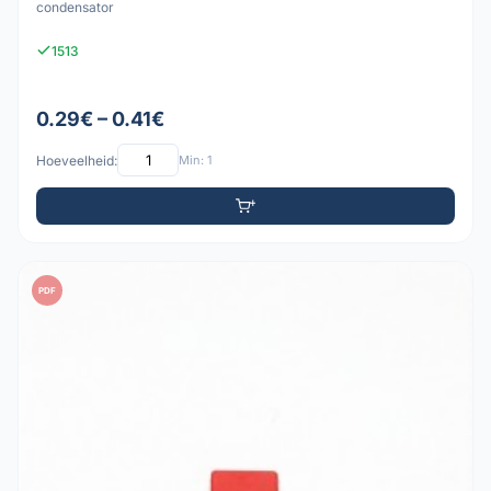
condensator
1513
0.29€ – 0.41€
Hoeveelheid:
Min: 1
PDF