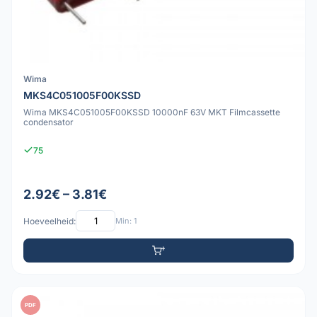
Wima
MKS4C051005F00KSSD
Wima MKS4C051005F00KSSD 10000nF 63V MKT Filmcassette
condensator
75
2.92€ – 3.81€
Hoeveelheid:
Min: 1
PDF