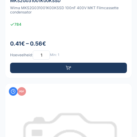
MKS2G031001K00KSSD
Wima MKS2G031001K00KSSD 100nF 400V MKT Filmcassette
condensator
784
0.41€ – 0.56€
Hoeveelheid:
Min: 1
PDF