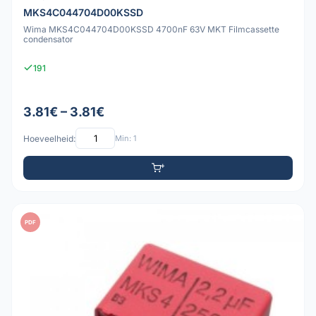
MKS4C044704D00KSSD
Wima MKS4C044704D00KSSD 4700nF 63V MKT Filmcassette
condensator
191
3.81€ – 3.81€
Hoeveelheid:
Min: 1
PDF