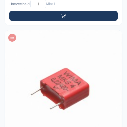
Hoeveelheid:
Min: 1
PDF