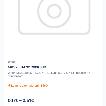
Wima
MKS2J014701C00KSSD
Wima MKS2J014701C00KSSD 4.7nF 630V MKT Filmcassette
condensator
Laatste exemplaren!: 3560
0.17€ – 0.51€