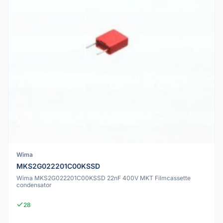
Wima
MKS2G022201C00KSSD
Wima MKS2G022201C00KSSD 22nF 400V MKT Filmcassette
condensator
28