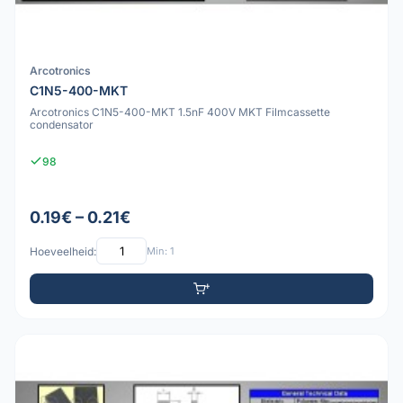
Arcotronics
C1N5-400-MKT
Arcotronics C1N5-400-MKT 1.5nF 400V MKT Filmcassette
condensator
98
0.19€ – 0.21€
Hoeveelheid:
Min: 1