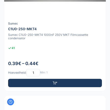
Sumec
C1U0-250-MKT4
Sumec C1U0-250-MKT4 1000nF 250V MKT Filmcassette
condensator
41
0.39€ – 0.44€
Hoeveelheid:
Min: 1