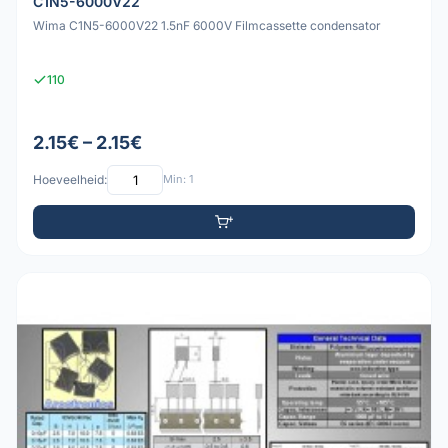
C1N5-6000V22
Wima C1N5-6000V22 1.5nF 6000V Filmcassette condensator
110
2.15€ – 2.15€
Hoeveelheid:
Min: 1