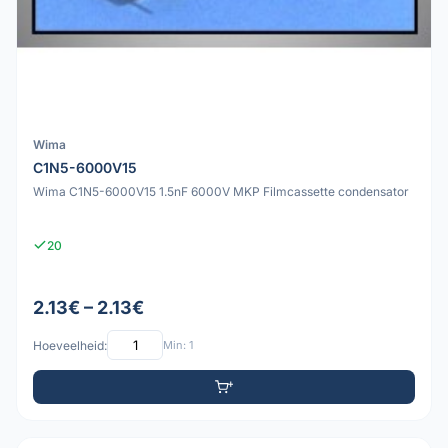
Wima
C1N5-6000V15
Wima C1N5-6000V15 1.5nF 6000V MKP Filmcassette condensator
20
2.13€ – 2.13€
Hoeveelheid:
Min: 1