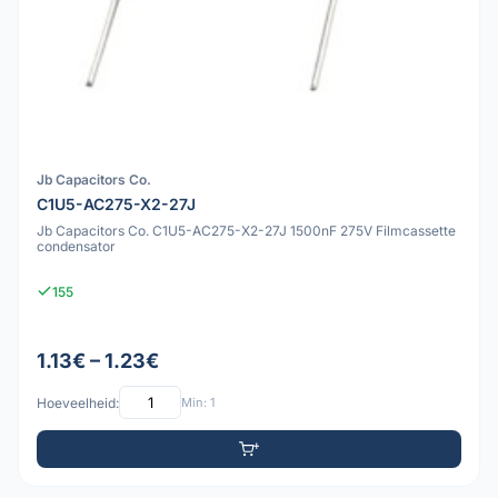
Jb Capacitors Co.
C1U5-AC275-X2-27J
Jb Capacitors Co. C1U5-AC275-X2-27J 1500nF 275V Filmcassette
condensator
155
1.13€ – 1.23€
Hoeveelheid:
Min: 1