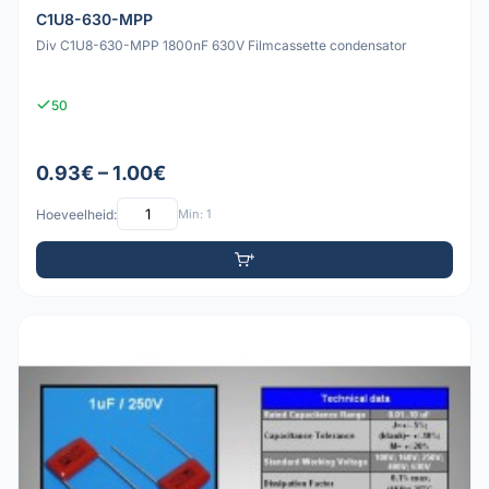
C1U8-630-MPP
Div C1U8-630-MPP 1800nF 630V Filmcassette condensator
50
0.93€ – 1.00€
Hoeveelheid:
Min: 1