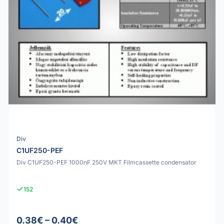
Div
C1UF250-PEF
Div C1UF250-PEF 1000nF 250V MKT Filmcassette condensator
152
0.38€ – 0.40€