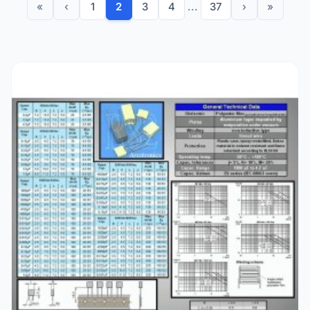
«
‹
1
2
3
4
...
37
›
»