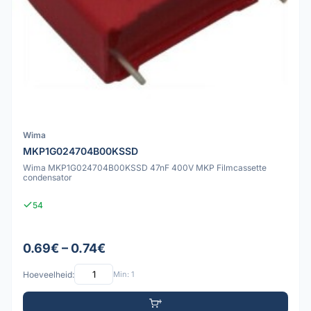
Wima
MKP1G024704B00KSSD
Wima MKP1G024704B00KSSD 47nF 400V MKP Filmcassette
condensator
54
0.69€ – 0.74€
Hoeveelheid:
Min: 1