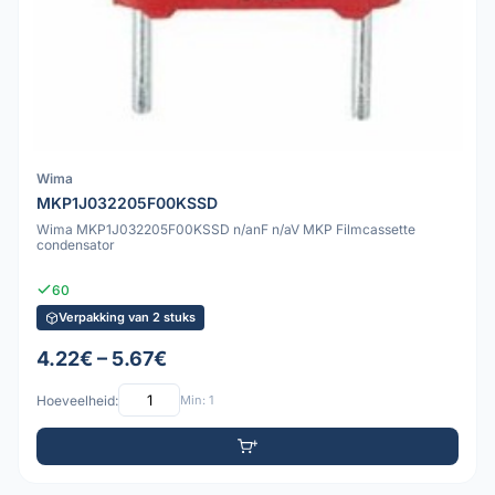
Wima
MKP1J032205F00KSSD
Wima MKP1J032205F00KSSD n/anF n/aV MKP Filmcassette
condensator
60
Verpakking van 2 stuks
4.22€ – 5.67€
Hoeveelheid:
Min: 1