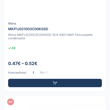
Wima
MKP1J021003C00KSSD
Wima MKP1J021003C00KSSD 10nF 630V MKP Filmcassette
condensator
49
0.47€ – 0.52€
Hoeveelheid:
Min: 1
PDF