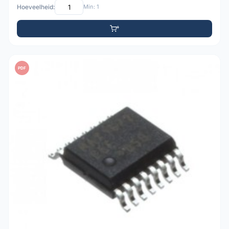
Hoeveelheid:
Min: 1
PDF