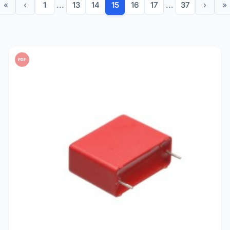
«
‹
1
...
13
14
15
16
17
...
37
›
»
PDF