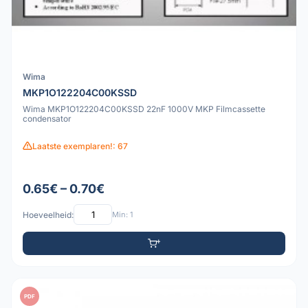
Wima
MKP1O122204C00KSSD
Wima MKP1O122204C00KSSD 22nF 1000V MKP Filmcassette
condensator
Laatste exemplaren!: 67
0.65€ – 0.70€
Hoeveelheid:
Min: 1
PDF