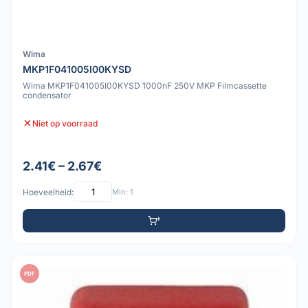
Wima
MKP1F041005I00KYSD
Wima MKP1F041005I00KYSD 1000nF 250V MKP Filmcassette
condensator
Niet op voorraad
2.41€ – 2.67€
Hoeveelheid:
Min: 1
PDF