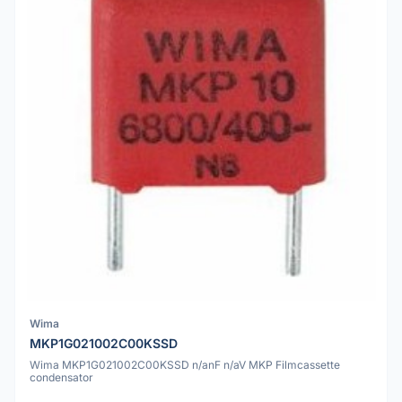
Wima
MKP1G021002C00KSSD
Wima MKP1G021002C00KSSD n/anF n/aV MKP Filmcassette
condensator