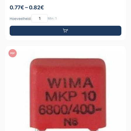
0.77€ – 0.82€
Hoeveelheid:
Min: 1
PDF