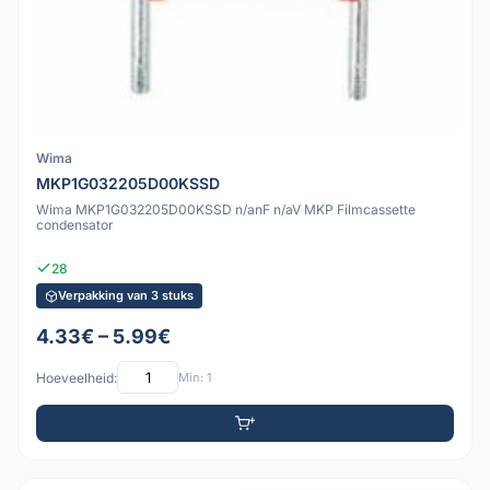
Wima
MKP1G032205D00KSSD
Wima MKP1G032205D00KSSD n/anF n/aV MKP Filmcassette
condensator
28
Verpakking van 3 stuks
4.33€ – 5.99€
Hoeveelheid:
Min: 1