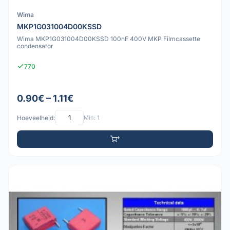
Wima
MKP1G031004D00KSSD
Wima MKP1G031004D00KSSD 100nF 400V MKP Filmcassette
condensator
770
0.90€ – 1.11€
Hoeveelheid:
Min: 1