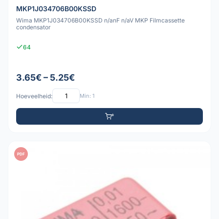
MKP1J034706B00KSSD
Wima MKP1J034706B00KSSD n/anF n/aV MKP Filmcassette
condensator
64
3.65€ – 5.25€
Hoeveelheid:
Min: 1
PDF