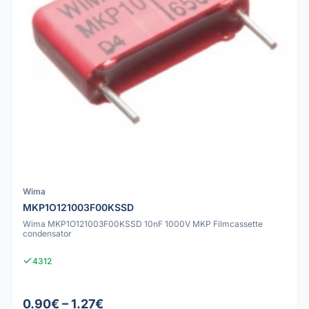
Wima
MKP1O121003F00KSSD
Wima MKP1O121003F00KSSD 10nF 1000V MKP Filmcassette
condensator
4312
0.90€ – 1.27€