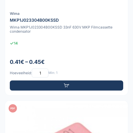
Wima
MKP1J023304B00KSSD
Wima MKP1J023304B00KSSD 33nF 630V MKP Filmcassette
condensator
14
0.41€ – 0.45€
Hoeveelheid:
Min: 1
PDF