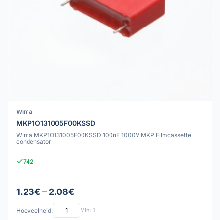
Wima
MKP1O131005F00KSSD
Wima MKP1O131005F00KSSD 100nF 1000V MKP Filmcassette
condensator
742
1.23€ – 2.08€
Hoeveelheid:
Min: 1