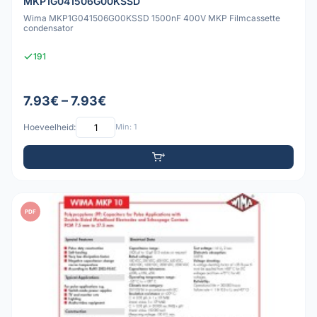
MKP1G041506G00KSSD
Wima MKP1G041506G00KSSD 1500nF 400V MKP Filmcassette
condensator
191
7.93€ – 7.93€
Hoeveelheid:
Min: 1
PDF