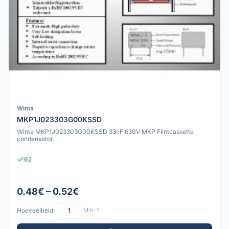
Wima
MKP1J023303G00KSSD
Wima MKP1J023303G00KSSD 33nF 630V MKP Filmcassette
condensator
62
0.48€ – 0.52€
Hoeveelheid:
Min: 1