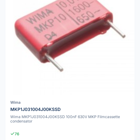
Wima
MKP1J031004J00KSSD
Wima MKP1J031004J00KSSD 100nF 630V MKP Filmcassette
condensator
76