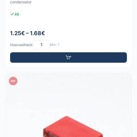
condensator
46
1.25€ – 1.68€
Hoeveelheid:
Min: 1
PDF