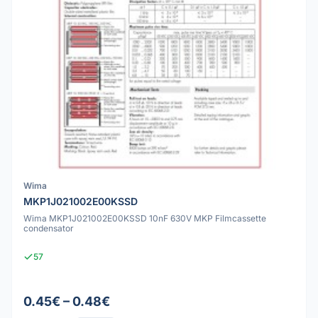
Wima
MKP1J021002E00KSSD
Wima MKP1J021002E00KSSD 10nF 630V MKP Filmcassette
condensator
57
0.45€ – 0.48€