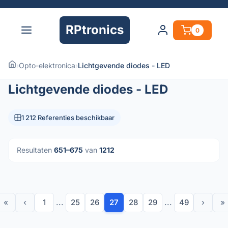
RPtronics
0
›
Opto-elektronica
›
Lichtgevende diodes - LED
Lichtgevende diodes - LED
1 212 Referenties beschikbaar
Resultaten
651–675
van
1212
«
‹
1
...
25
26
27
28
29
...
49
›
»