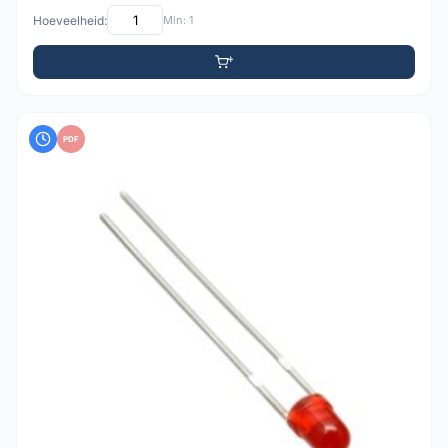
Hoeveelheid:
Min: 1
PDF