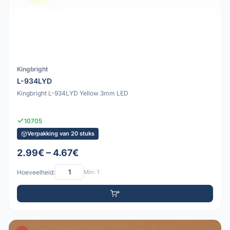
Kingbright
L-934LYD
Kingbright L-934LYD Yellow 3mm LED
10705
Verpakking van 20 stuks
2.99€ – 4.67€
Hoeveelheid:
Min: 1