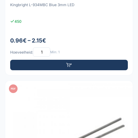
Kingbright L-934MBC Blue 3mm LED
450
0.96€ – 2.15€
Hoeveelheid:
Min: 1
PDF