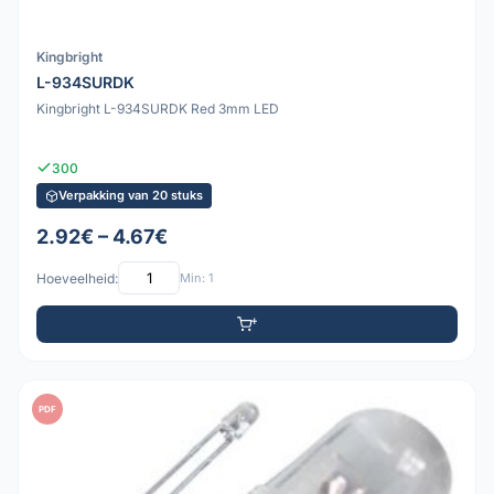
Kingbright
L-934SURDK
Kingbright L-934SURDK Red 3mm LED
300
Verpakking van 20 stuks
2.92€ – 4.67€
Hoeveelheid:
Min: 1
PDF