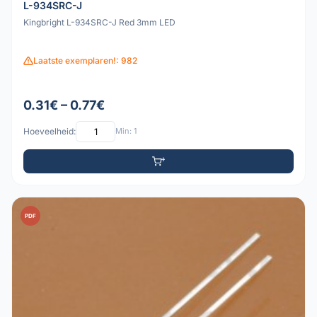
L-934SRC-J
Kingbright L-934SRC-J Red 3mm LED
Laatste exemplaren!: 982
0.31€ – 0.77€
Hoeveelheid:
Min: 1
PDF