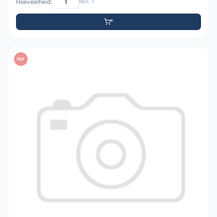
Hoeveelheid:
Min: 1
PDF