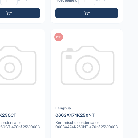
:
Min: 1
Hoeveelheid:
Min: 1
PDF
Fenghua
K250CT
0603X474K250NT
condensator
Keramische condensator
50CT 470nf 25V 0603
0603X474K250NT 470nf 25V 0603