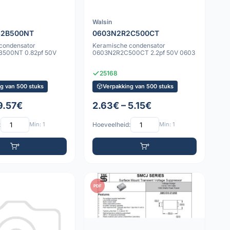
Walsin
82B500NT
0603N2R2C500CT
condensator
Keramische condensator
500NT 0.82pf 50V
0603N2R2C500CT 2.2pf 50V 0603
25168
g van 500 stuks
Verpakking van 500 stuks
9.57€
2.63€ – 5.15€
:
Min: 1
Hoeveelheid:
Min: 1
PDF