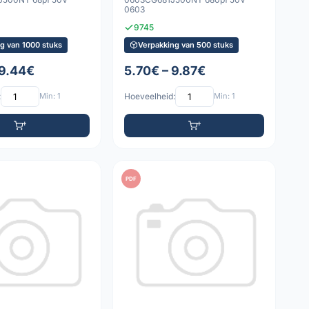
0603
9745
g van 1000 stuks
Verpakking van 500 stuks
 9.44€
5.70€ – 9.87€
:
Min: 1
Hoeveelheid:
Min: 1
PDF