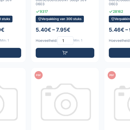
0603
0603
9317
28162
 stuks
Verpakking van 300 stuks
Verpakkin
0€
5.40€ – 7.95€
5.46€ –
Min: 1
Hoeveelheid:
Min: 1
Hoeveelheid
PDF
PDF