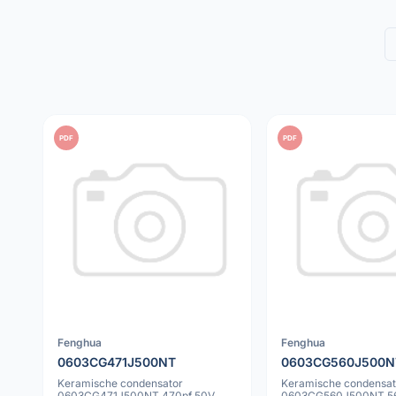
PDF
PDF
Fenghua
Fenghua
0603CG471J500NT
0603CG560J500N
Keramische condensator
Keramische condensat
0603CG471J500NT 470pf 50V
0603CG560J500NT 56