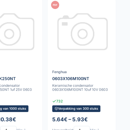
PDF
Fenghua
K250NT
0603X106M100NT
condensator
Keramische condensator
50NT 1uf 25V 0603
0603X106M100NT 10uf 10V 0603
732
g van 1000 stuks
Verpakking van 300 stuks
 10.38€
5.64€ – 5.93€