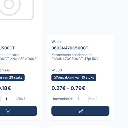
Walsin
J500CT
0603N470G500CT
condensator
Keramische condensator
00CT 220pf 50V 0603
0603N470G500CT 47pf 50V
oorraad
500
g van 25 stuks
Verpakking van 10 stuks
0.18€
0.27€ – 0.79€
:
Min: 1
Hoeveelheid:
Min: 1