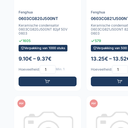
Fenghua
Fenghua
0603CG820J500NT
0603CG821J500N
Keramische condensator
Keramische condensat
0603CG820J500NT 82pf 50V
0603CG821J500NT 82
0603
0603
1605
579
Verpakking van 1000 stuks
Verpakking van 500 
9.10€ – 9.37€
13.25€ – 13.52
Hoeveelheid:
Min: 1
Hoeveelheid:
PDF
PDF