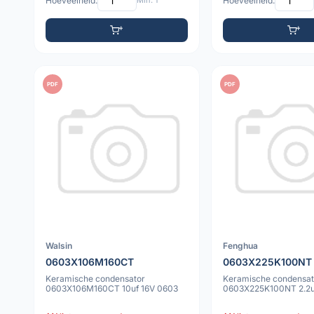
Hoeveelheid:
Min: 1
Hoeveelheid:
PDF
PDF
Walsin
Fenghua
0603X106M160CT
0603X225K100NT
Keramische condensator
Keramische condensat
0603X106M160CT 10uf 16V 0603
0603X225K100NT 2.2u