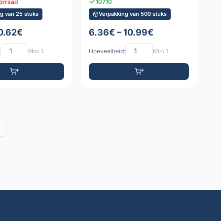
oorraad
10710
g van 25 stuks
Verpakking van 500 stuks
 0.62€
6.36€ – 10.99€
:
Min: 1
Hoeveelheid:
Min: 1