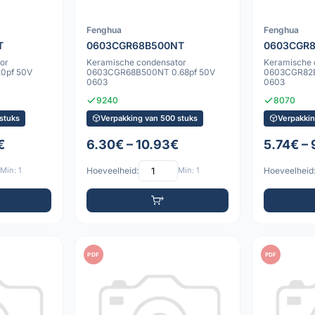
Fenghua
Fenghua
T
0603CGR68B500NT
0603CGR
or
Keramische condensator
Keramische 
0pf 50V
0603CGR68B500NT 0.68pf 50V
0603CGR82B
0603
0603
9240
8070
stuks
Verpakking van 500 stuks
Verpakkin
€
6.30€ – 10.93€
5.74€ – 
Min: 1
Hoeveelheid:
Min: 1
Hoeveelheid
PDF
PDF