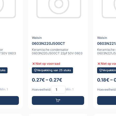
Walsin
Walsin
0603N220J500CT
0603N221
or
Keramische condensator
Keramische 
 50V 0603
0603N220J500CT 22pf 50V 0603
0603N221J5
Niet op voorraad
Niet op v
tuks
Verpakking van 25 stuks
Verpakkin
0.27€ – 0.27€
0.18€ – 
Min: 1
Hoeveelheid:
Min: 1
Hoeveelheid