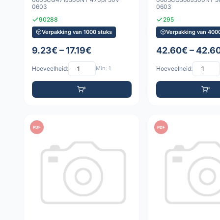
0603
0603
90288
295
Verpakking van 1000 stuks
Verpakking van 4000
9.23€ – 17.19€
42.60€ – 42.6
Hoeveelheid:
Min: 1
Hoeveelheid:
PDF
PDF