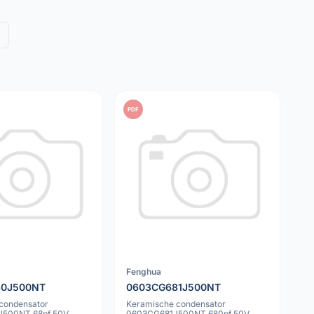
PDF
Fenghua
80J500NT
0603CG681J500NT
condensator
Keramische condensator
500NT 68pf 50V
0603CG681J500NT 680pf 50V