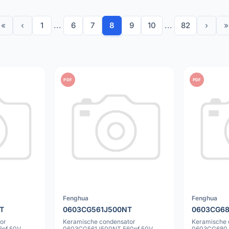
«
‹
1
...
6
7
8
9
10
...
82
›
»
PDF
PDF
Fenghua
Fenghua
T
0603CG561J500NT
0603CG6
or
Keramische condensator
Keramische 
pf 50V
0603CG561J500NT 560pf 50V
0603CG680J