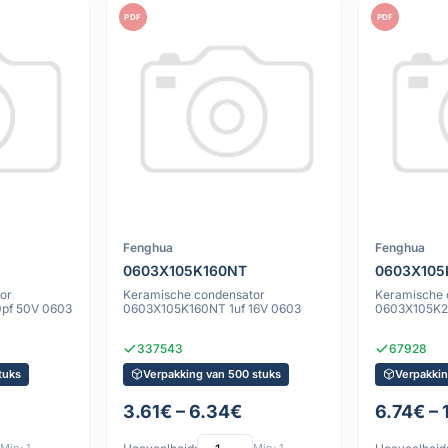
PDF
PDF
Fenghua
Fenghua
0603X105K160NT
0603X105
or
Keramische condensator
Keramische 
pf 50V 0603
0603X105K160NT 1uf 16V 0603
0603X105K2
337543
67928
tuks
Verpakking van 500 stuks
Verpakkin
3.61€ – 6.34€
6.74€ –