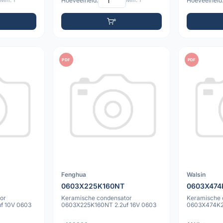
Min: 1
Hoeveelheid:
Min: 1
Hoeveelheid
PDF
PDF
Fenghua
Walsin
0603X225K160NT
0603X474
or
Keramische condensator
Keramische 
f 10V 0603
0603X225K160NT 2.2uf 16V 0603
0603X474K2