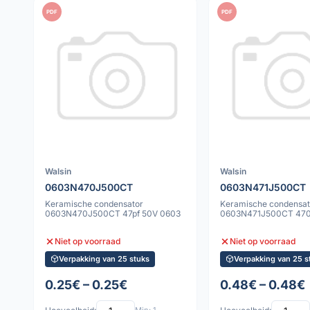
PDF
PDF
Walsin
Walsin
0603N470J500CT
0603N471J500CT
Keramische condensator
Keramische condensat
0603N470J500CT 47pf 50V 0603
0603N471J500CT 470
Niet op voorraad
Niet op voorraad
Verpakking van 25 stuks
Verpakking van 25 s
0.25€ – 0.25€
0.48€ – 0.48€