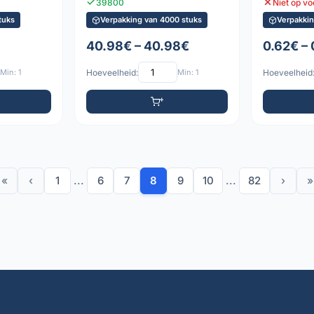
39800
Niet op v
tuks
Verpakking van 4000 stuks
Verpakkin
40.98€ – 40.98€
0.62€ –
Min: 1
Hoeveelheid:
Min: 1
Hoeveelheid
«
‹
1
...
6
7
8
9
10
...
82
›
»