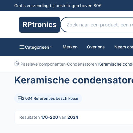
Gratis verzending bij bestellingen boven 80€
RPtronics
Merken
Over ons
Neem con
Categorieën
›
Passieve componenten
›
Condensatoren
›
Keramische cond
Keramische condensator
2 034 Referenties beschikbaar
Resultaten
176–200
van
2034