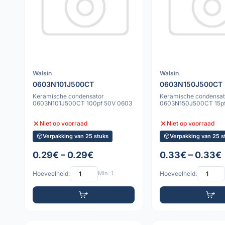
Walsin
Walsin
0603N101J500CT
0603N150J500CT
Keramische condensator
Keramische condensat
0603N101J500CT 100pf 50V 0603
0603N150J500CT 15pf
Niet op voorraad
Niet op voorraad
Verpakking van 25 stuks
Verpakking van 25 s
0.29€ – 0.29€
0.33€ – 0.33€
Hoeveelheid:
Min: 1
Hoeveelheid: