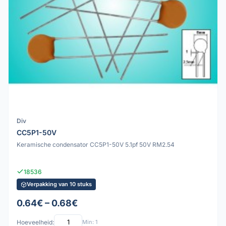
Div
CC5P1-50V
Keramische condensator CC5P1-50V 5.1pf 50V RM2.54
18536
Verpakking van 10 stuks
0.64€ – 0.68€
Hoeveelheid:
Min: 1