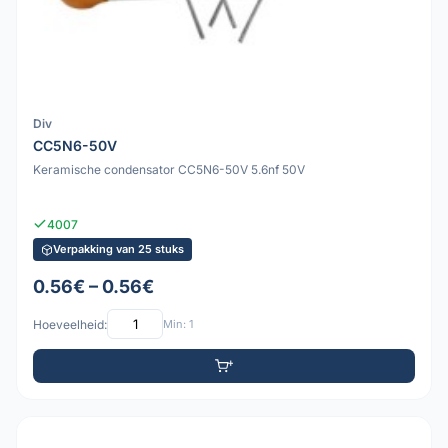
Div
CC5N6-50V
Keramische condensator CC5N6-50V 5.6nf 50V
4007
Verpakking van 25 stuks
0.56€ – 0.56€
Hoeveelheid:
Min: 1