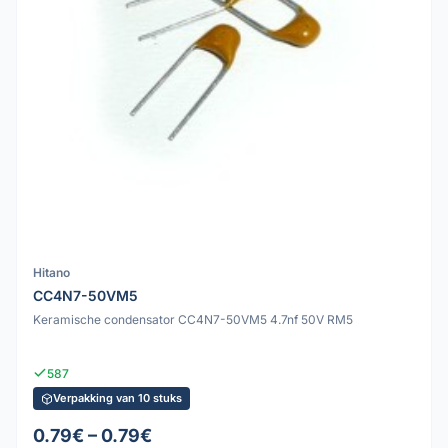
Hitano
CC4N7-50VM5
Keramische condensator CC4N7-50VM5 4.7nf 50V RM5
587
Verpakking van 10 stuks
0.79€ – 0.79€