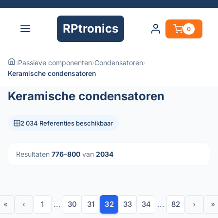
RPtronics
0
›
Passieve componenten
›
Condensatoren
›
Keramische condensatoren
Keramische condensatoren
2 034 Referenties beschikbaar
Resultaten
776–800
van
2034
«
‹
1
...
30
31
32
33
34
...
82
›
»