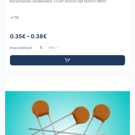
Keramische condensator CC5P-6000V 5pf 6000V RM10
79
0.35€ – 0.38€
Hoeveelheid:
Min: 1