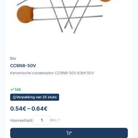
Div
CC6N8-50V
Keramische condensator CC6N8-50V 6.8nf 50V
146
Verpakking van 25 stuks
0.54€ – 0.64€
Hoeveelheid:
Min: 1