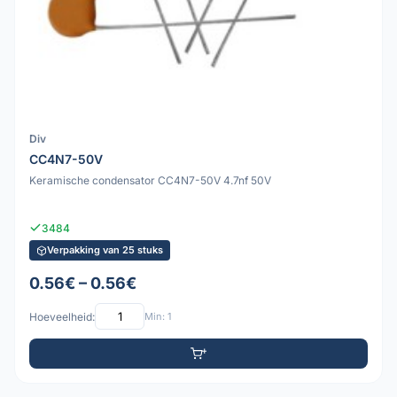
Div
CC4N7-50V
Keramische condensator CC4N7-50V 4.7nf 50V
3484
Verpakking van 25 stuks
0.56€ – 0.56€
Hoeveelheid:
Min: 1