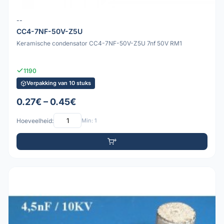
--
CC4-7NF-50V-Z5U
Keramische condensator CC4-7NF-50V-Z5U 7nf 50V RM1
1190
Verpakking van 10 stuks
0.27€ – 0.45€
Hoeveelheid:
Min: 1