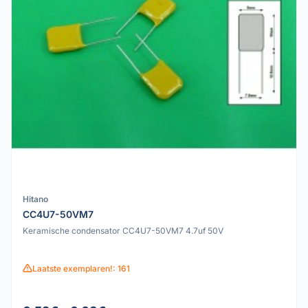
Hitano
CC4U7-50VM7
Keramische condensator CC4U7-50VM7 4.7uf 50V
Laatste exemplaren!: 161