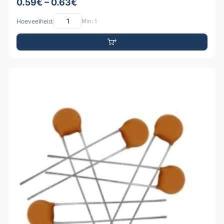
0.59€ – 0.63€
Hoeveelheid:
Min: 1