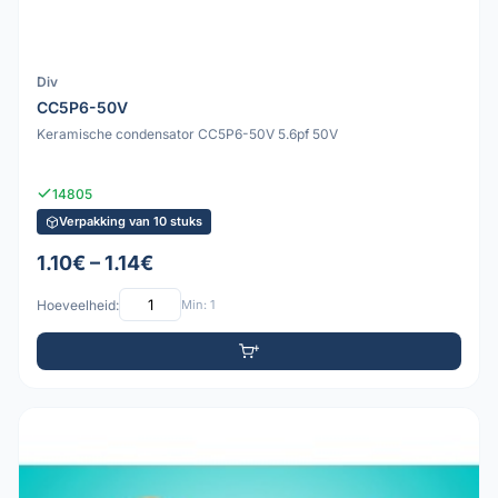
Div
CC5P6-50V
Keramische condensator CC5P6-50V 5.6pf 50V
14805
Verpakking van 10 stuks
1.10€ – 1.14€
Hoeveelheid:
Min: 1