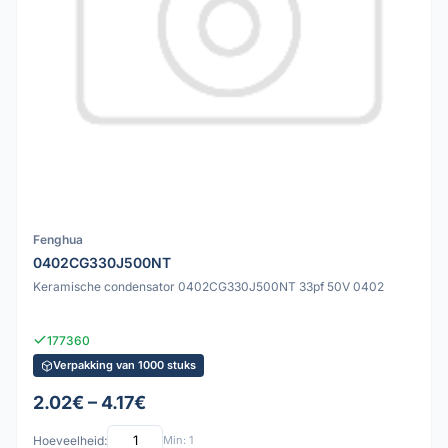
Fenghua
0402CG330J500NT
Keramische condensator 0402CG330J500NT 33pf 50V 0402
177360
Verpakking van 1000 stuks
2.02€ – 4.17€
Hoeveelheid:
Min: 1