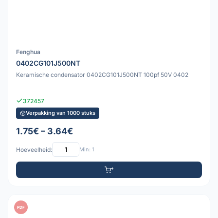
Fenghua
0402CG101J500NT
Keramische condensator 0402CG101J500NT 100pf 50V 0402
372457
Verpakking van 1000 stuks
1.75€ – 3.64€
Hoeveelheid:
Min: 1
PDF