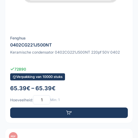
Fenghua
0402CG221J500NT
Keramische condensator 0402CG221J500NT 220pf 50V 0402
72890
Verpakking van 10000 stuks
65.39€ – 65.39€
Hoeveelheid:
Min: 1
PDF