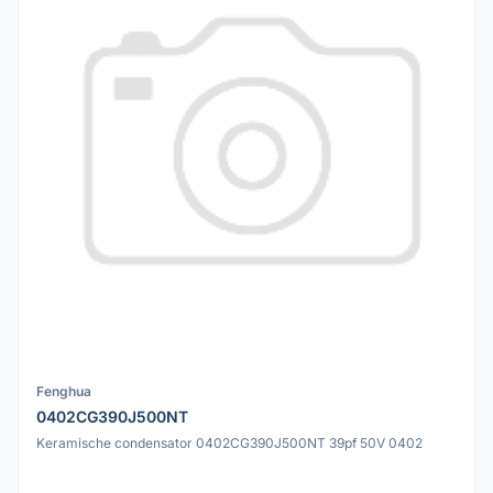
Fenghua
0402CG390J500NT
Keramische condensator 0402CG390J500NT 39pf 50V 0402