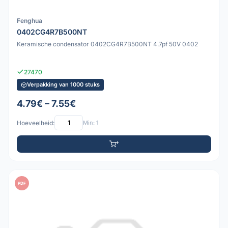
Fenghua
0402CG4R7B500NT
Keramische condensator 0402CG4R7B500NT 4.7pf 50V 0402
27470
Verpakking van 1000 stuks
4.79€ – 7.55€
Hoeveelheid:
Min: 1
PDF