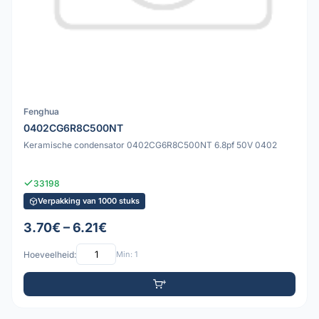
Fenghua
0402CG6R8C500NT
Keramische condensator 0402CG6R8C500NT 6.8pf 50V 0402
33198
Verpakking van 1000 stuks
3.70€ – 6.21€
Hoeveelheid:
Min: 1