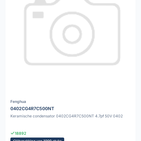
Fenghua
0402CG4R7C500NT
Keramische condensator 0402CG4R7C500NT 4.7pf 50V 0402
18892