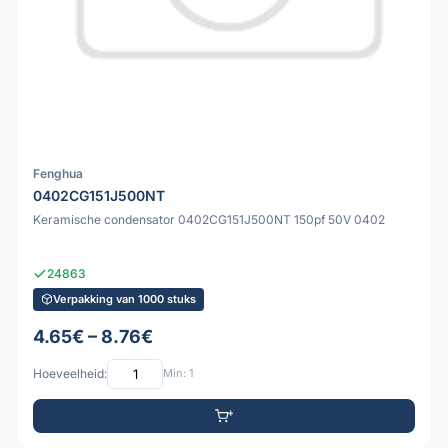
Fenghua
0402CG151J500NT
Keramische condensator 0402CG151J500NT 150pf 50V 0402
24863
Verpakking van 1000 stuks
4.65€ – 8.76€
Hoeveelheid:
Min: 1