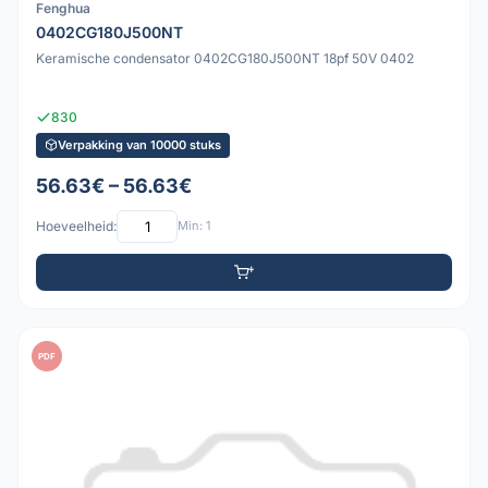
Fenghua
0402CG180J500NT
Keramische condensator 0402CG180J500NT 18pf 50V 0402
830
Verpakking van 10000 stuks
56.63€ – 56.63€
Hoeveelheid:
Min: 1
PDF