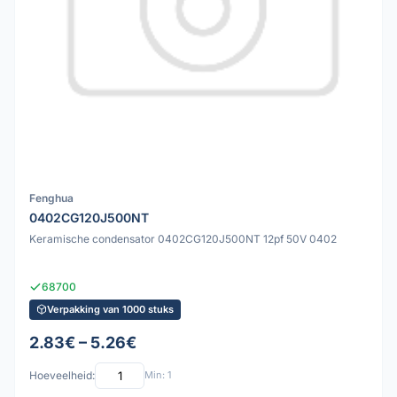
Fenghua
0402CG120J500NT
Keramische condensator 0402CG120J500NT 12pf 50V 0402
68700
Verpakking van 1000 stuks
2.83€ – 5.26€
Hoeveelheid:
Min: 1