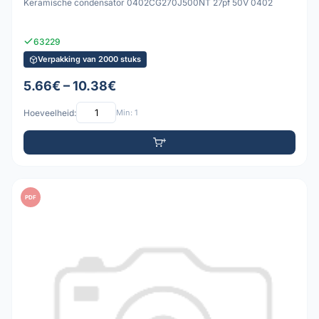
Keramische condensator 0402CG270J500NT 27pf 50V 0402
63229
Verpakking van 2000 stuks
5.66€ – 10.38€
Hoeveelheid:
Min: 1
PDF