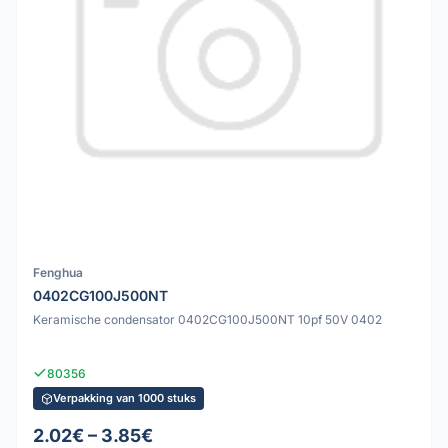
Fenghua
0402CG100J500NT
Keramische condensator 0402CG100J500NT 10pf 50V 0402
80356
Verpakking van 1000 stuks
2.02€ – 3.85€