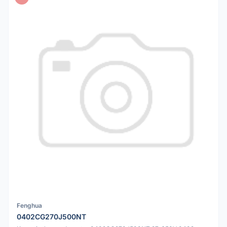
Fenghua
0402CG270J500NT