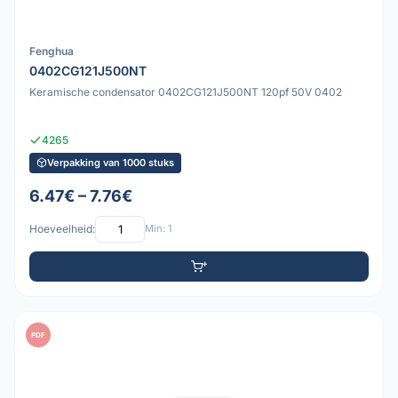
Fenghua
0402CG121J500NT
Keramische condensator 0402CG121J500NT 120pf 50V 0402
4265
Verpakking van 1000 stuks
6.47€ – 7.76€
Hoeveelheid:
Min: 1
PDF