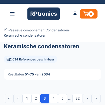
RPtronics
0
›
Passieve componenten
›
Condensatoren
›
Keramische condensatoren
Keramische condensatoren
2 034 Referenties beschikbaar
Resultaten
51–75
van
2034
«
‹
1
2
3
4
5
...
82
›
»