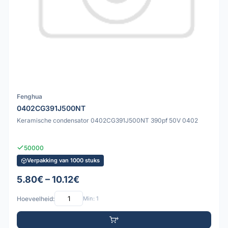
Fenghua
0402CG391J500NT
Keramische condensator 0402CG391J500NT 390pf 50V 0402
50000
Verpakking van 1000 stuks
5.80€ – 10.12€
Hoeveelheid:
Min: 1