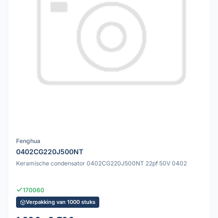
Fenghua
0402CG220J500NT
Keramische condensator 0402CG220J500NT 22pf 50V 0402
170060
Verpakking van 1000 stuks