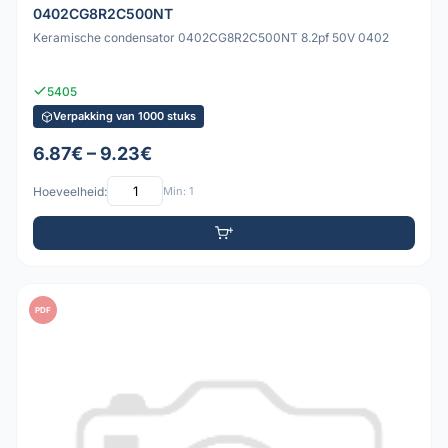
0402CG8R2C500NT
Keramische condensator 0402CG8R2C500NT 8.2pf 50V 0402
5405
Verpakking van 1000 stuks
6.87€ – 9.23€
Hoeveelheid:
Min: 1
PDF