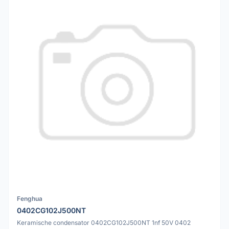
Fenghua
0402CG102J500NT
Keramische condensator 0402CG102J500NT 1nf 50V 0402