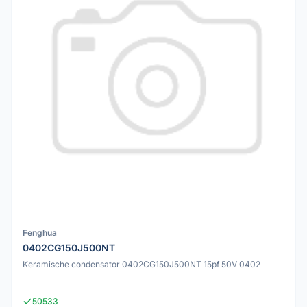
Fenghua
0402CG150J500NT
Keramische condensator 0402CG150J500NT 15pf 50V 0402
50533