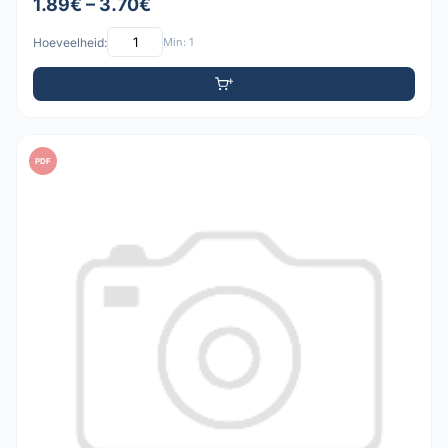
1.89€ – 3.70€
Hoeveelheid:
Min: 1
PDF