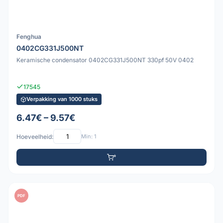
Fenghua
0402CG331J500NT
Keramische condensator 0402CG331J500NT 330pf 50V 0402
17545
Verpakking van 1000 stuks
6.47€ – 9.57€
Hoeveelheid:
Min: 1
PDF