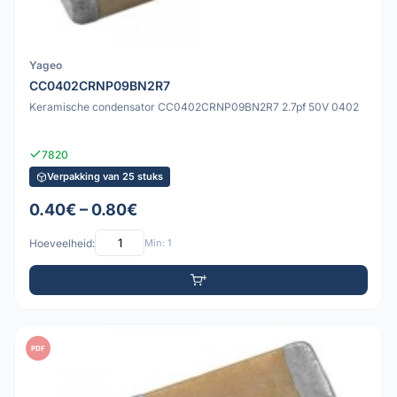
Yageo
CC0402CRNP09BN2R7
Keramische condensator CC0402CRNP09BN2R7 2.7pf 50V 0402
7820
Verpakking van 25 stuks
0.40€ – 0.80€
Hoeveelheid:
Min: 1
PDF