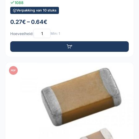
1088
Verpakking van 10 stuks
0.27€ – 0.64€
Hoeveelheid:
Min: 1
PDF