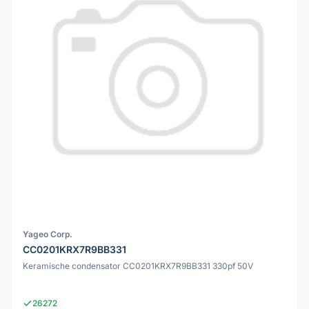
Yageo Corp.
CC0201KRX7R9BB331
Keramische condensator CC0201KRX7R9BB331 330pf 50V
26272