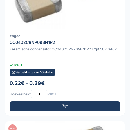
Yageo
CC0402CRNP09BN1R2
Keramische condensator CC0402CRNP09BN1R2 1.2pf 50V 0402
6301
Verpakking van 10 stuks
0.22€ – 0.39€
Hoeveelheid:
Min: 1
PDF