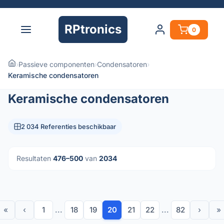
RPtronics
0
›
Passieve componenten
›
Condensatoren
›
Keramische condensatoren
Keramische condensatoren
2 034 Referenties beschikbaar
Resultaten
476–500
van
2034
«
‹
1
...
18
19
20
21
22
...
82
›
»