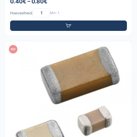
0.40€ – 0.80€
Hoeveelheid:
Min: 1
PDF