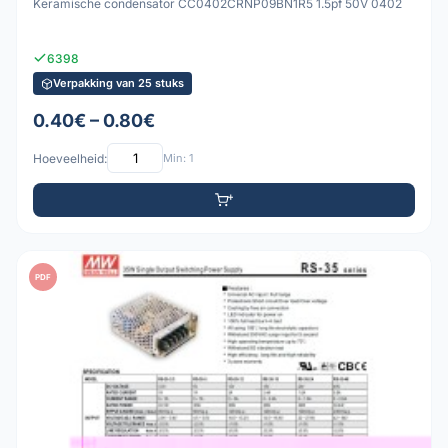
Keramische condensator CC0402CRNP09BN1R5 1.5pf 50V 0402
6398
Verpakking van 25 stuks
0.40€ – 0.80€
Hoeveelheid:
Min: 1
PDF