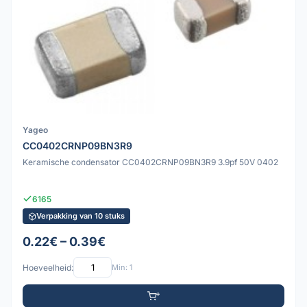
Yageo
CC0402CRNP09BN3R9
Keramische condensator CC0402CRNP09BN3R9 3.9pf 50V 0402
6165
Verpakking van 10 stuks
0.22€ – 0.39€
Hoeveelheid:
Min: 1