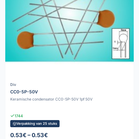
Div
CC0-5P-50V
Keramische condensator CC0-5P-50V 1pf 50V
1744
Verpakking van 25 stuks
0.53€ – 0.53€