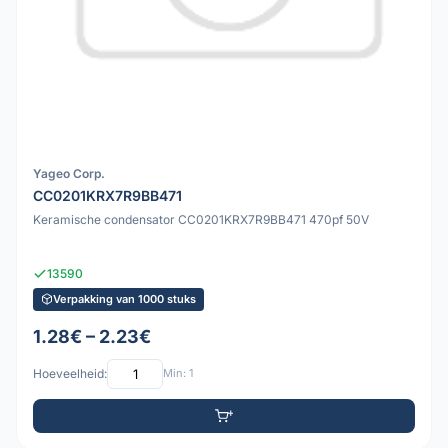
Yageo Corp.
CC0201KRX7R9BB471
Keramische condensator CC0201KRX7R9BB471 470pf 50V
13590
Verpakking van 1000 stuks
1.28€ – 2.23€
Hoeveelheid:
Min: 1