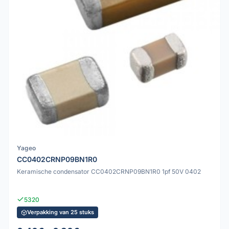
Yageo
CC0402CRNP09BN1R0
Keramische condensator CC0402CRNP09BN1R0 1pf 50V 0402
5320
Verpakking van 25 stuks