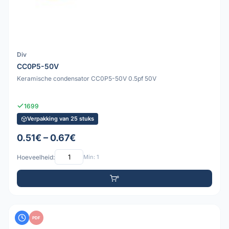
Div
CC0P5-50V
Keramische condensator CC0P5-50V 0.5pf 50V
1699
Verpakking van 25 stuks
0.51€ – 0.67€
Hoeveelheid:
Min: 1
PDF