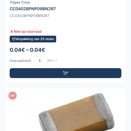
Yageo Corp.
CC0402BPNP09BN2R7
CC0402BPNP09BN2R7
Niet op voorraad
Verpakking van 25 stuks
0.04€ – 0.04€
Hoeveelheid:
Min: 1
PDF