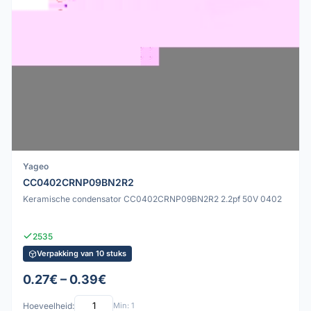
Yageo
CC0402CRNP09BN2R2
Keramische condensator CC0402CRNP09BN2R2 2.2pf 50V 0402
2535
Verpakking van 10 stuks
0.27€ – 0.39€
Hoeveelheid:
Min: 1