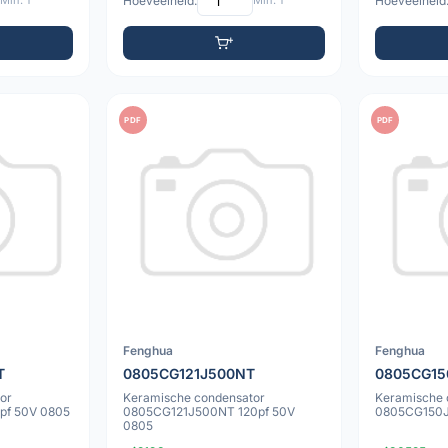
Min: 1
Hoeveelheid:
Min: 1
Hoeveelheid
PDF
PDF
Fenghua
Fenghua
T
0805CG121J500NT
0805CG15
or
Keramische condensator
Keramische 
pf 50V 0805
0805CG121J500NT 120pf 50V
0805CG150J
0805