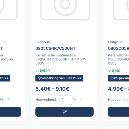
Fenghua
Fenghua
NT
0805CG4R7C500NT
0805CG5
or
Keramische condensator
Keramische 
9pf 50V
0805CG4R7C500NT 4.7pf 50V
0805CG5R6C
0805
0805
12840
8140
stuks
Verpakking van 500 stuks
Verpakkin
5.40€ – 9.10€
4.99€ –
Min: 1
Hoeveelheid:
Min: 1
Hoeveelheid