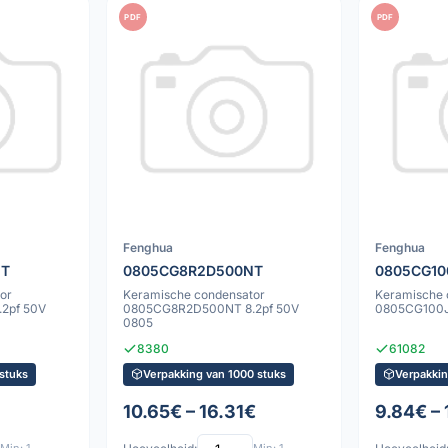
PDF
PDF
Fenghua
Fenghua
NT
0805CG8R2D500NT
0805CG10
or
Keramische condensator
Keramische 
2pf 50V
0805CG8R2D500NT 8.2pf 50V
0805CG100J
0805
8380
61082
stuks
Verpakking van 1000 stuks
Verpakkin
10.65€ – 16.31€
9.84€ – 