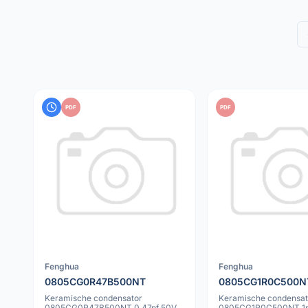
PDF
PDF
Fenghua
Fenghua
0805CG0R47B500NT
0805CG1R0C500N
Keramische condensator
Keramische condensat
0805CG0R47B500NT 0.47pf 50V
0805CG1R0C500NT 1p