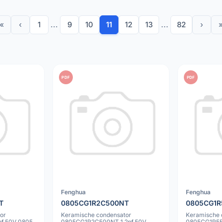
«
‹
1
...
9
10
11
12
13
...
82
›
PDF
PDF
Fenghua
Fenghua
T
0805CG1R2C500NT
0805CG1R
or
Keramische condensator
Keramische 
f 50V 0805
0805CG1R2C500NT 1.2pf 50V
0805CG1R5B