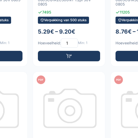
0805
0805
7495
11205
stuks
Verpakking van 500 stuks
Verpakkin
5.29€ – 9.20€
8.76€ –
Min: 1
Hoeveelheid:
Min: 1
Hoeveelheid
PDF
PDF