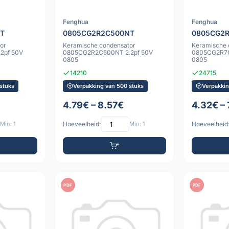
Fenghua
Fenghua
T
0805CG2R2C500NT
0805CG2
or
Keramische condensator
Keramische 
2pf 50V
0805CG2R2C500NT 2.2pf 50V
0805CG2R7C
0805
0805
14210
24715
stuks
Verpakking van 500 stuks
Verpakkin
4.79€ – 8.57€
4.32€ – 
Min: 1
Hoeveelheid:
Min: 1
Hoeveelheid
PDF
PDF