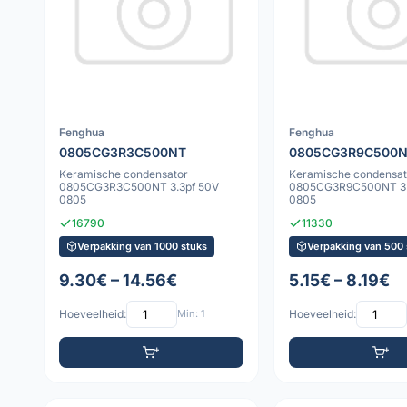
Fenghua
Fenghua
0805CG3R3C500NT
0805CG3R9C500
Keramische condensator
Keramische condensat
0805CG3R3C500NT 3.3pf 50V
0805CG3R9C500NT 3.
0805
0805
16790
11330
Verpakking van 1000 stuks
Verpakking van 500 
9.30€ – 14.56€
5.15€ – 8.19€
Hoeveelheid:
Min: 1
Hoeveelheid: