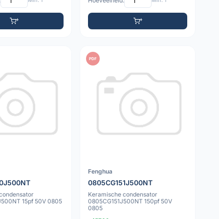
:
Min: 1
Hoeveelheid:
Min: 1
PDF
Fenghua
0J500NT
0805CG151J500NT
condensator
Keramische condensator
500NT 15pf 50V 0805
0805CG151J500NT 150pf 50V
0805