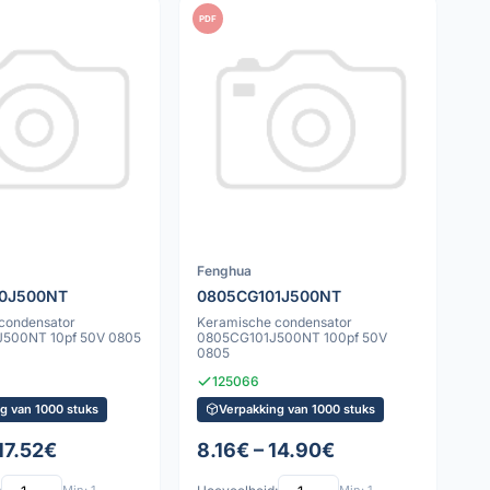
PDF
Fenghua
0J500NT
0805CG101J500NT
condensator
Keramische condensator
500NT 10pf 50V 0805
0805CG101J500NT 100pf 50V
0805
125066
g van 1000 stuks
Verpakking van 1000 stuks
17.52€
8.16€ – 14.90€