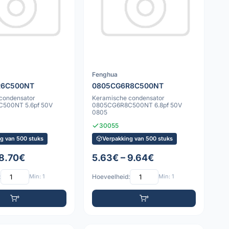
Fenghua
R6C500NT
0805CG6R8C500NT
condensator
Keramische condensator
500NT 5.6pf 50V
0805CG6R8C500NT 6.8pf 50V
0805
30055
g van 500 stuks
Verpakking van 500 stuks
 8.70€
5.63€ – 9.64€
:
Min: 1
Hoeveelheid:
Min: 1