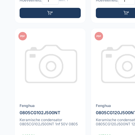
Hoeveelheid:
Min: 1
Hoeveelheid:
PDF
PDF
Fenghua
Fenghua
0805CG102J500NT
0805CG120J500N
Keramische condensator
Keramische condensat
0805CG102J500NT 1nf 50V 0805
0805CG120J500NT 12