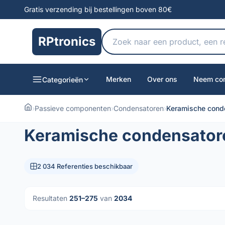
Gratis verzending bij bestellingen boven 80€
RPtronics
Merken
Over ons
Neem con
Categorieën
›
Passieve componenten
›
Condensatoren
›
Keramische cond
Keramische condensator
2 034 Referenties beschikbaar
Resultaten
251–275
van
2034