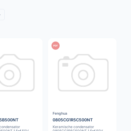
»
PDF
Fenghua
5B500NT
0805CG1R5C500NT
condensator
Keramische condensator
500NT 1.5pf 50V
0805CG1R5C500NT 1.5pf 50V