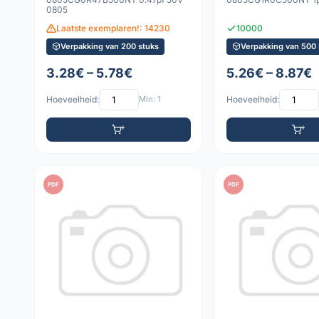
0805
Laatste exemplaren!: 14230
10000
Verpakking van 200 stuks
Verpakking van 500 
3.28€ – 5.78€
5.26€ – 8.87€
Hoeveelheid:
Min: 1
Hoeveelheid:
PDF
PDF