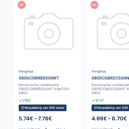
PDF
PDF
Fenghua
Fenghua
0805CG6R8D500NT
0805CG8R2C500
Keramische condensator
Keramische condensat
0805CG6R8D500NT 6.8pf 50V
0805CG8R2C500NT 8.
0805
0805
2180
8737
Verpakking van 500 stuks
Verpakking van 500 
5.74€ – 7.78€
4.99€ – 8.70€