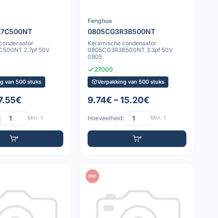
Fenghua
R7C500NT
0805CG3R3B500NT
condensator
Keramische condensator
500NT 2.7pf 50V
0805CG3R3B500NT 3.3pf 50V
0805
27000
g van 500 stuks
Verpakking van 500 stuks
7.55€
9.74€ – 15.20€
:
Min: 1
Hoeveelheid:
Min: 1
PDF