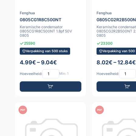
Fenghua
Fenghua
0805CG1R8C500NT
0805CG2R2B500N
Keramische condensator
Keramische condensat
0805CG1R8C500NT 1.8pf 50V
0805CG2R2B500NT 2.
0805
0805
25590
23300
Verpakking van 500 stuks
Verpakking van 500 
4.99€ – 9.04€
8.02€ – 12.84€
Hoeveelheid:
Min: 1
Hoeveelheid:
PDF
PDF