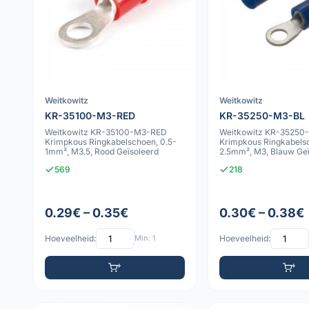
Weitkowitz
Weitkowitz
KR-35100-M3-RED
KR-35250-M3-BL
Weitkowitz KR-35100-M3-RED
Weitkowitz KR-35250
Krimpkous Ringkabelschoen, 0.5-
Krimpkous Ringkabelsc
1mm², M3.5, Rood Geïsoleerd
2.5mm², M3, Blauw Geï
569
218
0.29€ – 0.35€
0.30€ – 0.38€
Hoeveelheid:
Min: 1
Hoeveelheid: