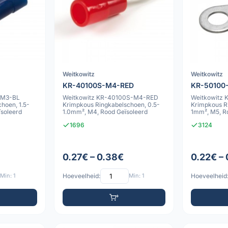
Weitkowitz
Weitkowitz
KR-40100S-M4-RED
KR-50100
-M3-BL
Weitkowitz KR-40100S-M4-RED
Weitkowitz
hoen, 1.5-
Krimpkous Ringkabelschoen, 0.5-
Krimpkous R
soleerd
1.0mm², M4, Rood Geïsoleerd
1mm², M5, R
1696
3124
0.27€ – 0.38€
0.22€ – 
Min: 1
Hoeveelheid:
Min: 1
Hoeveelheid