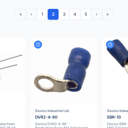
«
‹
1
2
3
4
5
›
»
Davico Industrial Ltd.
Davico Indust
DVR2-4-90
EBR-10
elschoen
Davico DVR2-4-90
Davico EBR-
AWG 16-14
Ringkabelschoen M4 Geïsoleerd
M10 Geïsole