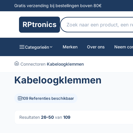
Gratis verzending bij bestellingen boven 80€
RPtronics
Merken
Over ons
Neem con
Categorieën
›
Connectoren
›
Kabeloogklemmen
Kabeloogklemmen
109 Referenties beschikbaar
Resultaten
26–50
van
109