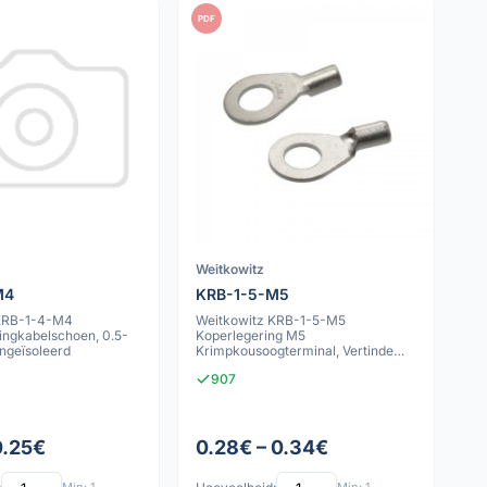
PDF
Weitkowitz
M4
KRB-1-5-M5
 KRB-1-4-M4
Weitkowitz KRB-1-5-M5
ingkabelschoen, 0.5-
Koperlegering M5
ngeïsoleerd
Krimpkousoogterminal, Vertinde
Contacten, Niet-Geïsoleerd, 1m
907
0.25€
0.28€ – 0.34€