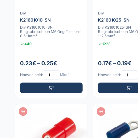
Div
Div
K21601010-SN
K21601025-SN
Div K21601010-SN
Div K21601025-SN
Ringkabelschoen M6 Ongeïsoleerd
Ringkabelschoen M6 O
0.5-1mm²
1-2.5mm²
440
1223
0.23€ – 0.25€
0.17€ – 0.19€
Hoeveelheid:
Min: 1
Hoeveelheid:
PDF
PDF