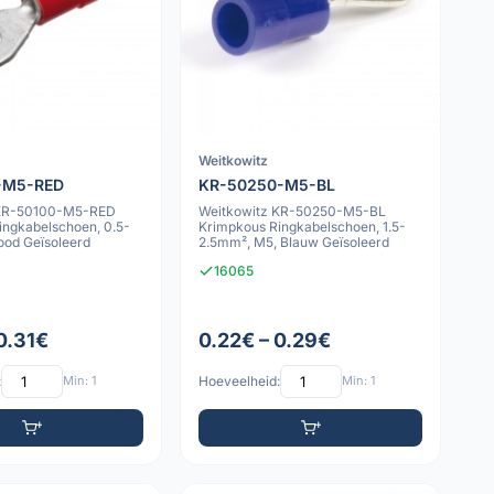
Weitkowitz
-M5-RED
KR-50250-M5-BL
 KR-50100-M5-RED
Weitkowitz KR-50250-M5-BL
ingkabelschoen, 0.5-
Krimpkous Ringkabelschoen, 1.5-
ood Geïsoleerd
2.5mm², M5, Blauw Geïsoleerd
16065
0.31€
0.22€ – 0.29€
:
Min: 1
Hoeveelheid:
Min: 1