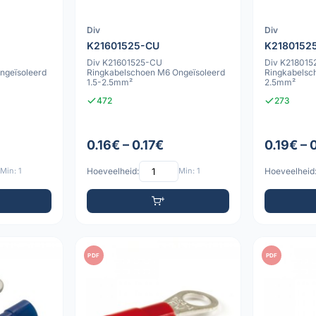
Div
Div
K21601525-CU
K2180152
Div K21601525-CU
Div K21801
ngeïsoleerd
Ringkabelschoen M6 Ongeïsoleerd
Ringkabelsch
1.5-2.5mm²
2.5mm²
472
273
0.16€ – 0.17€
0.19€ – 
Min: 1
Hoeveelheid:
Min: 1
Hoeveelheid
PDF
PDF