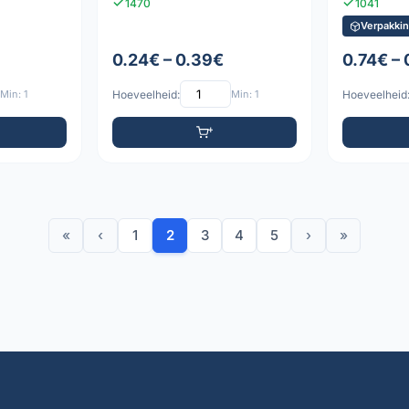
1470
1041
Verpakkin
0.24€ – 0.39€
0.74€ –
Min: 1
Hoeveelheid:
Min: 1
Hoeveelheid
«
‹
1
2
3
4
5
›
»