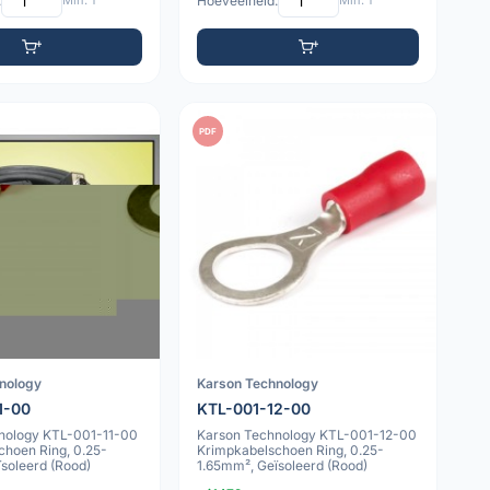
:
Min: 1
Hoeveelheid:
Min: 1
PDF
nology
Karson Technology
1-00
KTL-001-12-00
nology KTL-001-11-00
Karson Technology KTL-001-12-00
choen Ring, 0.25-
Krimpkabelschoen Ring, 0.25-
soleerd (Rood)
1.65mm², Geïsoleerd (Rood)