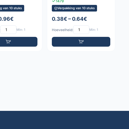
1479
g van 10 stuks
Verpakking van 10 stuks
 0.96€
0.38€ – 0.64€
:
Min: 1
Hoeveelheid:
Min: 1