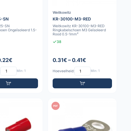
Weitkowitz
5-SN
KR-30100-M3-RED
525-SN
Weitkowitz KR-30100-M3-RED
oen Ongeïsoleerd 1.5-
Ringkabelschoen M3 Geïsoleerd
Rood 0.5-1mm²
38
0.22€
0.31€ – 0.41€
:
Min: 1
Hoeveelheid:
Min: 1
PDF