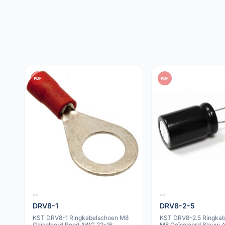
PDF
PDF
--
--
DRV8-1
DRV8-2-5
KST DRV8-1 Ringkabelschoen M8
KST DRV8-2.5 Ringkab
Geïsoleerd Rood AWG 22-16
M8 Geïsoleerd Blauw 