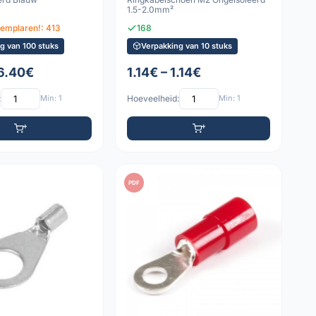
1.5-2.0mm²
xemplaren!: 413
168
g van 100 stuks
Verpakking van 10 stuks
 6.40€
1.14€ – 1.14€
:
Min: 1
Hoeveelheid:
Min: 1
PDF