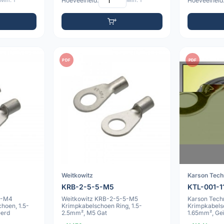
Min: 1
Hoeveelheid:
Min: 1
Hoeveelheid
PDF
PDF
Weitkowitz
Karson Tech
KRB-2-5-5-M5
KTL-001-1
4-M4
Weitkowitz KRB-2-5-5-M5
Karson Tech
hoen, 1.5-
Krimpkabelschoen Ring, 1.5-
Krimpkabels
eerd
2.5mm², M5 Gat
1.65mm², Geï