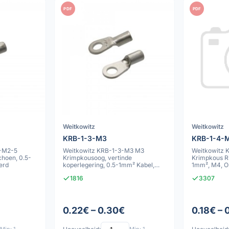
PDF
PDF
Weitkowitz
Weitkowitz
KRB-1-3-M3
KRB-1-4-
5-M2-5
Weitkowitz KRB-1-3-M3 M3
Weitkowitz
hoen, 0.5-
Krimpkousoog, vertinde
Krimpkous R
erd
koperlegering, 0.5-1mm² Kabel,
1mm², M4, O
3.2mm Gat
1816
3307
0.22€ – 0.30€
0.18€ – 