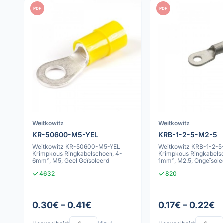
PDF
PDF
Weitkowitz
Weitkowitz
KR-50600-M5-YEL
KRB-1-2-5-M2-5
Weitkowitz KR-50600-M5-YEL
Weitkowitz KRB-1-2-
Krimpkous Ringkabelschoen, 4-
Krimpkous Ringkabelsc
6mm², M5, Geel Geïsoleerd
1mm², M2.5, Ongeïsole
4632
820
0.30€ – 0.41€
0.17€ – 0.22€