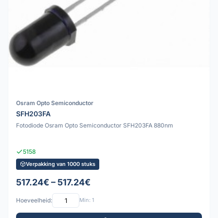
Osram Opto Semiconductor
SFH203FA
Fotodiode Osram Opto Semiconductor SFH203FA 880nm
5158
Verpakking van 1000 stuks
517.24€ – 517.24€
Hoeveelheid:
Min: 1