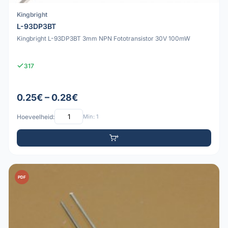
Kingbright
L-93DP3BT
Kingbright L-93DP3BT 3mm NPN Fototransistor 30V 100mW
317
0.25€ – 0.28€
Hoeveelheid:
Min: 1
PDF