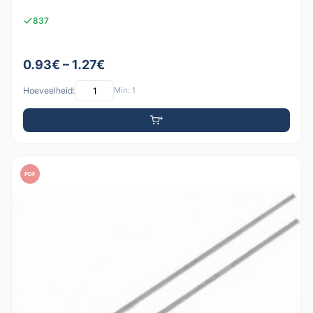
837
0.93€ – 1.27€
Hoeveelheid:
Min: 1
PDF