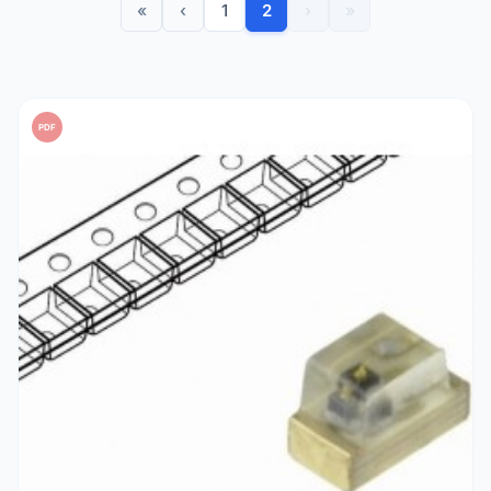
«
‹
1
2
›
»
PDF