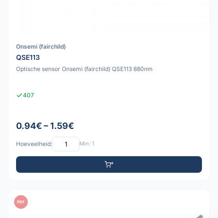
Onsemi (fairchild)
QSE113
Optische sensor Onsemi (fairchild) QSE113 880nm
407
0.94€ – 1.59€
Hoeveelheid:
Min: 1
PDF