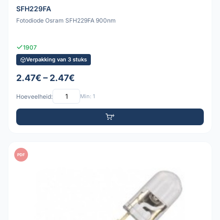
SFH229FA
Fotodiode Osram SFH229FA 900nm
1907
Verpakking van 3 stuks
2.47€ – 2.47€
Hoeveelheid:
Min: 1
PDF