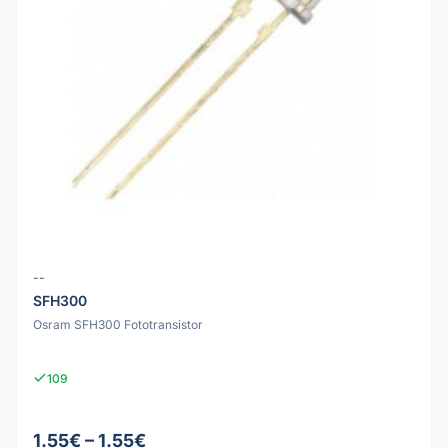
--
SFH300
Osram SFH300 Fototransistor
109
1.55€ – 1.55€