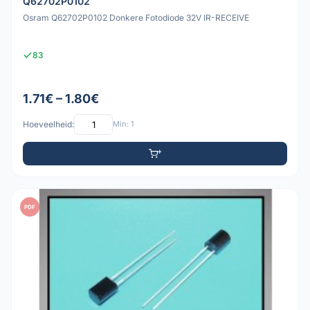
Q62702P0102
Osram Q62702P0102 Donkere Fotodiode 32V IR-RECEIVE
83
1.71€ – 1.80€
Hoeveelheid:
Min: 1
PDF