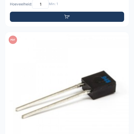
Hoeveelheid:
Min: 1
PDF