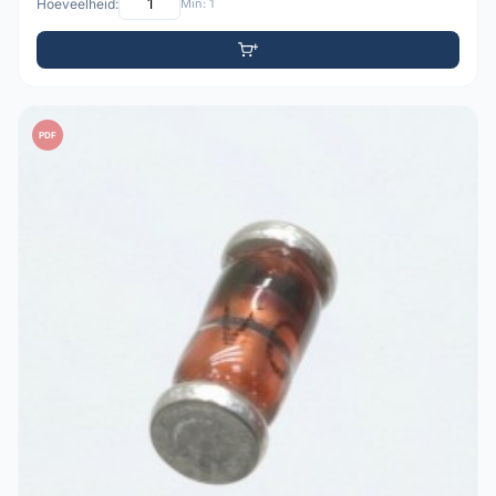
Hoeveelheid:
Min: 1
PDF