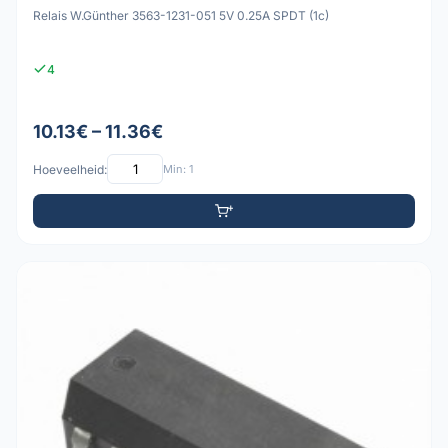
Relais W.Günther 3563-1231-051 5V 0.25A SPDT (1c)
4
10.13€ – 11.36€
Hoeveelheid:
Min: 1