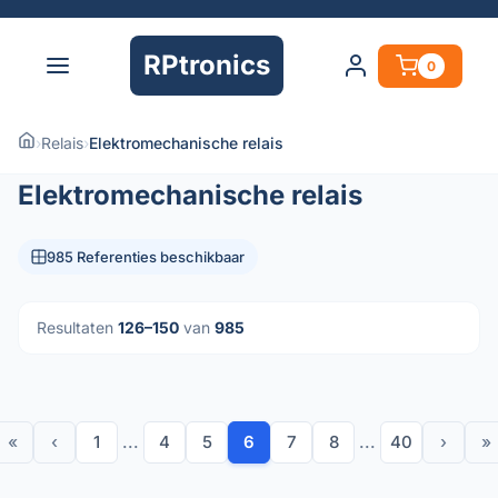
RPtronics
0
›
Relais
›
Elektromechanische relais
Elektromechanische relais
985 Referenties beschikbaar
Resultaten
126–150
van
985
«
‹
1
...
4
5
6
7
8
...
40
›
»