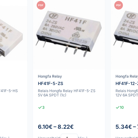
PDF
PDF
Hongfa Relay
Hongfa Rela
HF41F-5-ZS
HF41F-12
HF41F-5-HS
Relais Hongfa Relay HF41F-5-ZS
Relais Hong
5V 6A SPDT (1c)
12V 6A SPDT
3
10
6.10€ – 8.22€
5.34€ –