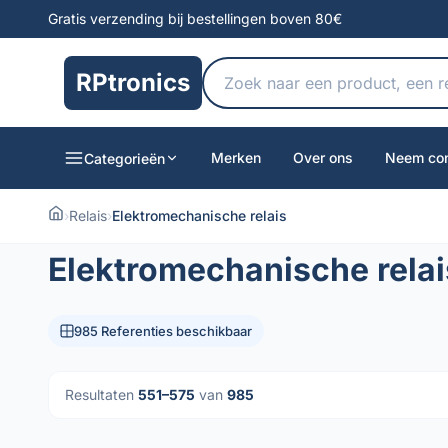
Gratis verzending bij bestellingen boven 80€
RPtronics
Merken
Over ons
Neem con
Categorieën
›
Relais
›
Elektromechanische relais
Elektromechanische relai
985 Referenties beschikbaar
Resultaten
551–575
van
985