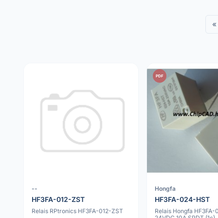
«
PDF
--
Hongfa
HF3FA-012-ZST
HF3FA-024-HST
Relais RPtronics HF3FA-012-ZST
Relais Hongfa HF3FA
24VDC 10A SPDT (1c)