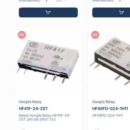
Hoeveelheid:
Min: 1
Hoeveelheid:
PDF
PDF
Hongfa Relay
Hongfa Relay
HF41F-24-ZST
HF49FD-024-1H11
Relais Hongfa Relay HF41F-24-
HF49FD-024-1H11
ZST 24V 6A SPDT (1c)