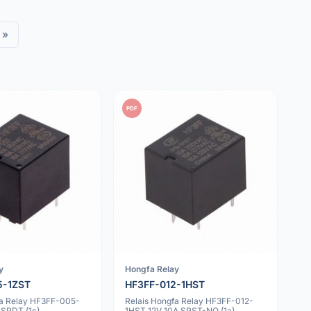
»
PDF
y
Hongfa Relay
5-1ZST
HF3FF-012-1HST
fa Relay HF3FF-005-
Relais Hongfa Relay HF3FF-012-
 SPDT (1c)
1HST 12V 10A SPST-NO (1a)