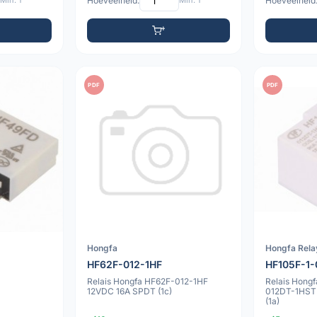
Min: 1
Hoeveelheid:
Min: 1
Hoeveelheid
PDF
PDF
Hongfa
Hongfa Rela
HF62F-012-1HF
HF105F-1-
Relais Hongfa HF62F-012-1HF
Relais Hong
12VDC 16A SPDT (1c)
012DT-1HST
(1a)