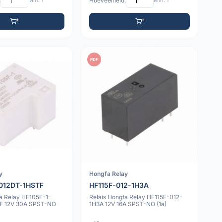
:
Min: 1
Hoeveelheid:
Min: 1
PDF
y
Hongfa Relay
012DT-1HSTF
HF115F-012-1H3A
fa Relay HF105F-1-
Relais Hongfa Relay HF115F-012-
F 12V 30A SPST-NO
1H3A 12V 16A SPST-NO (1a)