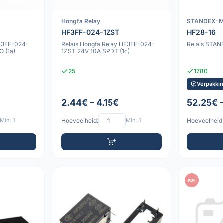
Hongfa Relay
STANDEX-
HF3FF-024-1ZST
HF28-16
HF3FF-024-
Relais Hongfa Relay HF3FF-024-
Relais STA
 (1a)
1ZST 24V 10A SPDT (1c)
25
1780
Verpakkin
2.44€ – 4.15€
52.25€ 
Min: 1
Hoeveelheid:
Min: 1
Hoeveelheid
PDF