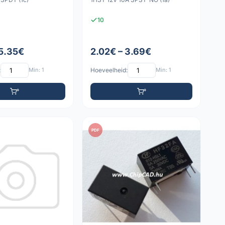
10
 5.35€
2.02€ – 3.69€
:
Min: 1
Hoeveelheid:
Min: 1
PDF