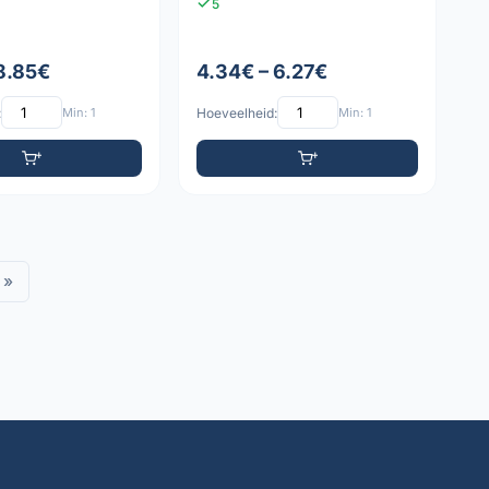
5
 8.85€
4.34€ – 6.27€
:
Min: 1
Hoeveelheid:
Min: 1
»