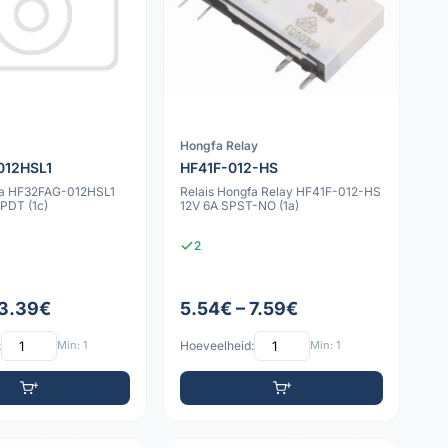
Hongfa Relay
012HSL1
HF41F-012-HS
fa HF32FAG-012HSL1
Relais Hongfa Relay HF41F-012-HS
PDT (1c)
12V 6A SPST-NO (1a)
2
 3.39€
5.54€ – 7.59€
:
Min: 1
Hoeveelheid:
Min: 1