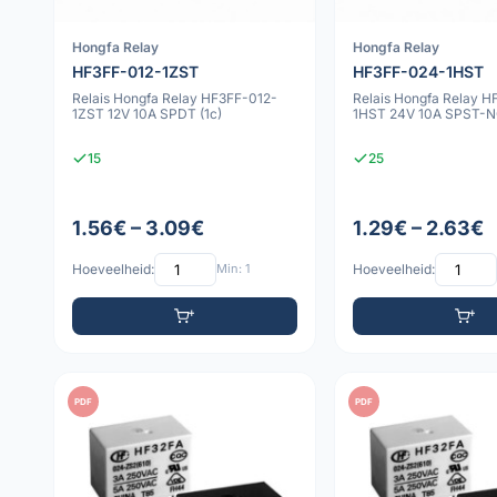
Hongfa Relay
Hongfa Relay
HF3FF-012-1ZST
HF3FF-024-1HST
Relais Hongfa Relay HF3FF-012-
Relais Hongfa Relay 
1ZST 12V 10A SPDT (1c)
1HST 24V 10A SPST-NO
15
25
1.56€ – 3.09€
1.29€ – 2.63€
Hoeveelheid:
Min: 1
Hoeveelheid:
PDF
PDF