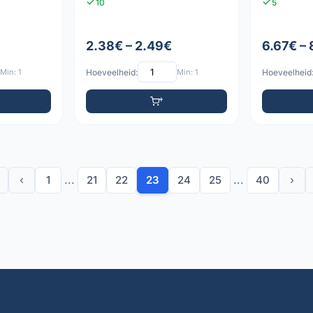
10
5
2.38€ – 2.49€
6.67€ –
Min: 1
Hoeveelheid:
Min: 1
Hoeveelheid
‹
1
...
21
22
23
24
25
...
40
›