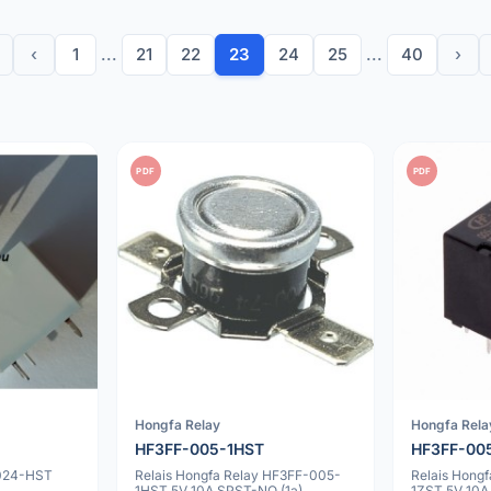
‹
1
...
21
22
23
24
25
...
40
›
PDF
PDF
Hongfa Relay
Hongfa Rela
HF3FF-005-1HST
HF3FF-00
-024-HST
Relais Hongfa Relay HF3FF-005-
Relais Hong
1HST 5V 10A SPST-NO (1a)
1ZST 5V 10A