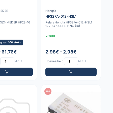
MEDER
Hongfa
HF32FA-012-HSL1
NDEX-MEDER HF28-16
Relais Hongfa HF32FA-012-HSL1
12VDC 5A SPST-NO (1a)
800
g van 100 stuks
– 61.76€
2.98€ – 2.98€
:
Min: 1
Hoeveelheid:
Min: 1
PDF