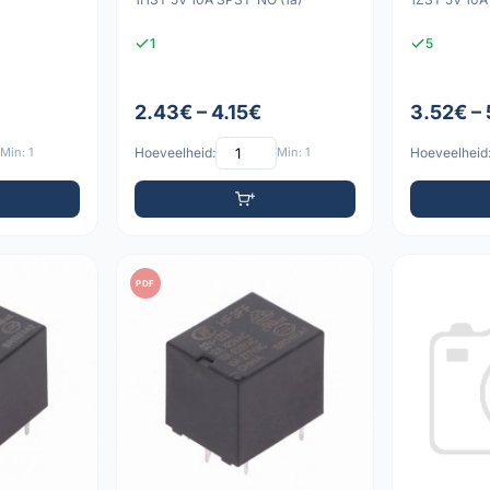
1
5
2.43€ – 4.15€
3.52€ –
Min: 1
Hoeveelheid:
Min: 1
Hoeveelheid
PDF