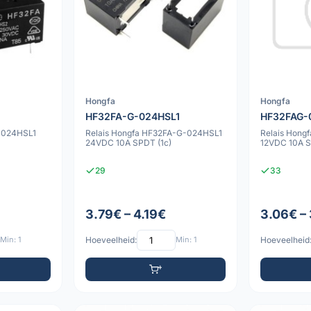
Hongfa
Hongfa
HF32FA-G-024HSL1
HF32FAG-
-024HSL1
Relais Hongfa HF32FA-G-024HSL1
Relais Hong
24VDC 10A SPDT (1c)
12VDC 10A S
29
33
3.79€ – 4.19€
3.06€ –
Min: 1
Hoeveelheid:
Min: 1
Hoeveelheid