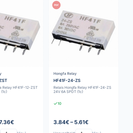
PDF
y
Hongfa Relay
-ZST
HF41F-24-ZS
fa Relay HF41F-12-ZST
Relais Hongfa Relay HF41F-24-ZS
 (1c)
24V 6A SPDT (1c)
10
 7.36€
3.84€ – 5.61€