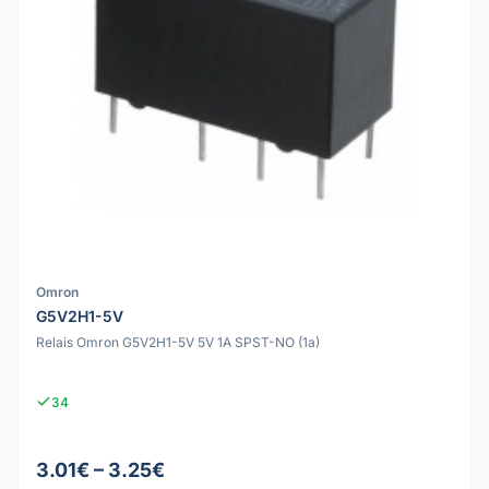
Omron
G5V2H1-5V
Relais Omron G5V2H1-5V 5V 1A SPST-NO (1a)
34
3.01€ – 3.25€