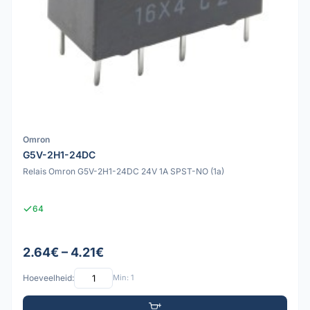
Omron
G5V-2H1-24DC
Relais Omron G5V-2H1-24DC 24V 1A SPST-NO (1a)
64
2.64€ – 4.21€
Hoeveelheid:
Min: 1