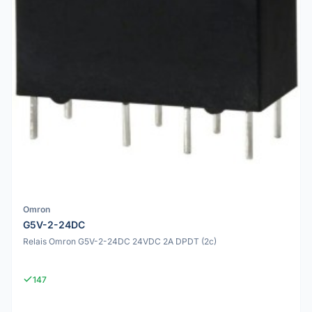
Omron
G5V-2-24DC
Relais Omron G5V-2-24DC 24VDC 2A DPDT (2c)
147