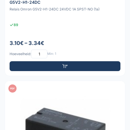
G5V2-H1-24DC
Relais Omron G5V2-H1-24DC 24VDC 1A SPST-NO (1a)
89
3.10€ – 3.34€
Hoeveelheid:
Min: 1
PDF