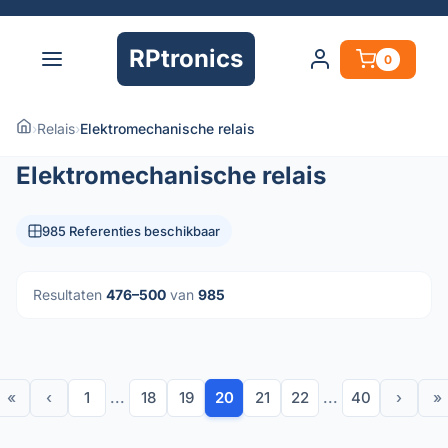
RPtronics
0
›
Relais
›
Elektromechanische relais
Elektromechanische relais
985 Referenties beschikbaar
Resultaten
476–500
van
985
«
‹
1
...
18
19
20
21
22
...
40
›
»