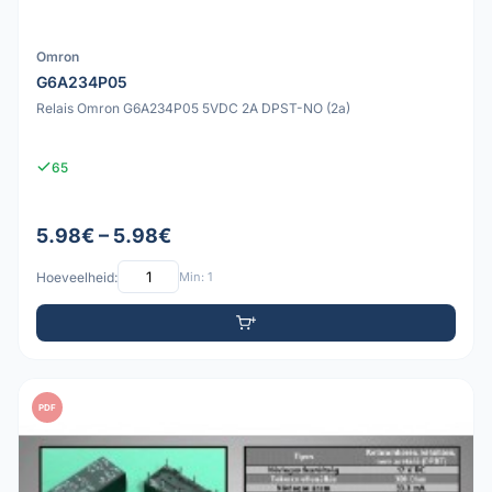
Omron
G6A234P05
Relais Omron G6A234P05 5VDC 2A DPST-NO (2a)
65
5.98€ – 5.98€
Hoeveelheid:
Min: 1
PDF