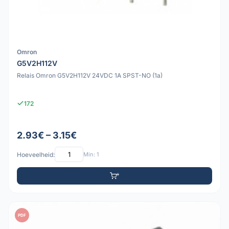
Omron
G5V2H112V
Relais Omron G5V2H112V 24VDC 1A SPST-NO (1a)
172
2.93€ – 3.15€
Hoeveelheid:
Min: 1
PDF