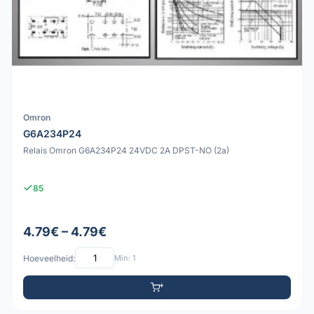
Omron
G6A234P24
Relais Omron G6A234P24 24VDC 2A DPST-NO (2a)
85
4.79€ – 4.79€
Hoeveelheid:
Min: 1