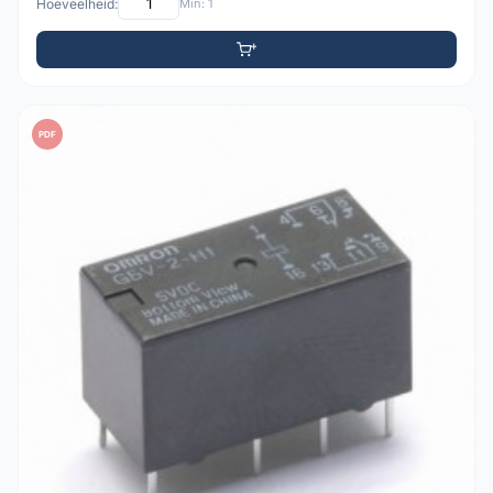
Hoeveelheid:
Min: 1
PDF