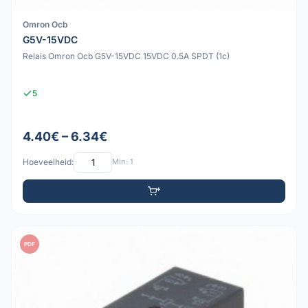
Omron Ocb
G5V-15VDC
Relais Omron Ocb G5V-15VDC 15VDC 0.5A SPDT (1c)
5
4.40€ – 6.34€
Hoeveelheid:
Min: 1
PDF