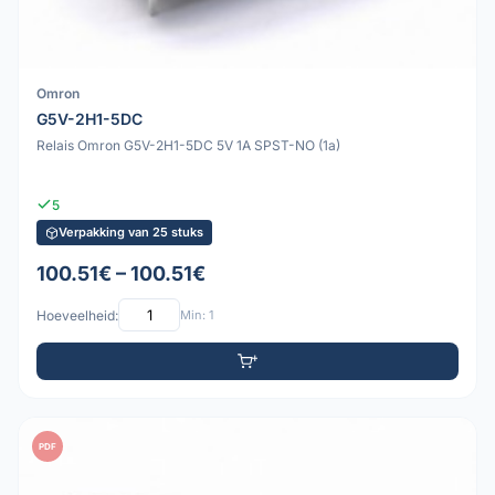
Omron
G5V-2H1-5DC
Relais Omron G5V-2H1-5DC 5V 1A SPST-NO (1a)
5
Verpakking van 25 stuks
100.51€ – 100.51€
Hoeveelheid:
Min: 1
PDF