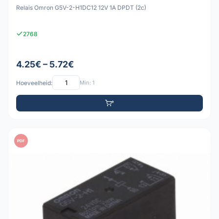
Relais Omron G5V-2-H1DC12 12V 1A DPDT (2c)
2768
4.25€ – 5.72€
Hoeveelheid:
Min: 1
PDF