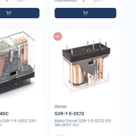
:
Min: 1
Hoeveelheid:
Min: 1
PDF
Omron
24DC
G2R-1-E-DC12
on G2R-1-E-24DC 24V
Relais Omron G2R-1-E-DC12 12V
c)
16A SPDT (1c)