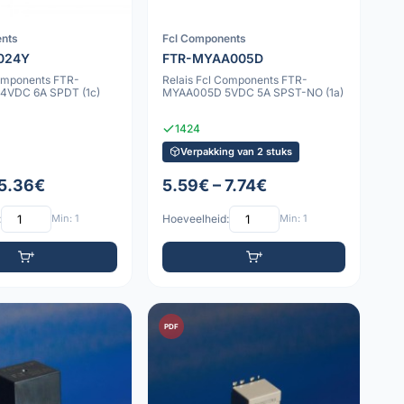
ents
Fcl Components
024Y
FTR-MYAA005D
Components FTR-
Relais Fcl Components FTR-
4VDC 6A SPDT (1c)
MYAA005D 5VDC 5A SPST-NO (1a)
1424
Verpakking van 2 stuks
 5.36€
5.59€ – 7.74€
:
Min: 1
Hoeveelheid:
Min: 1
PDF