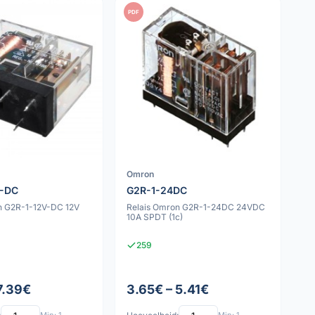
PDF
Omron
V-DC
G2R-1-24DC
n G2R-1-12V-DC 12V
Relais Omron G2R-1-24DC 24VDC
10A SPDT (1c)
259
7.39€
3.65€ – 5.41€