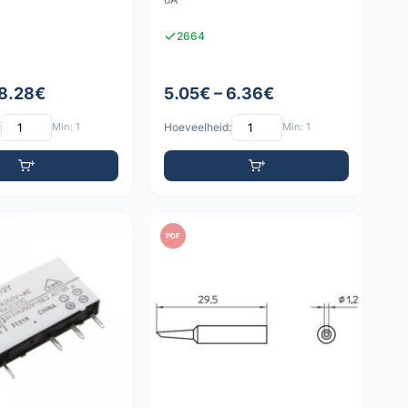
2664
 8.28€
5.05€ – 6.36€
:
Min: 1
Hoeveelheid:
Min: 1
PDF