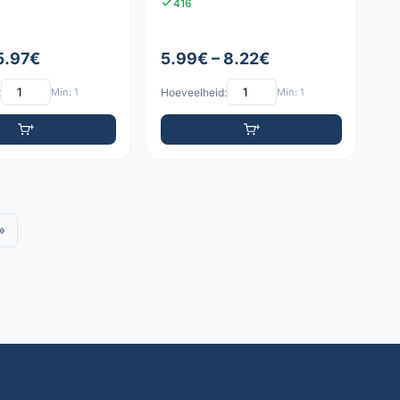
416
 5.97€
5.99€ – 8.22€
:
Min: 1
Hoeveelheid:
Min: 1
»