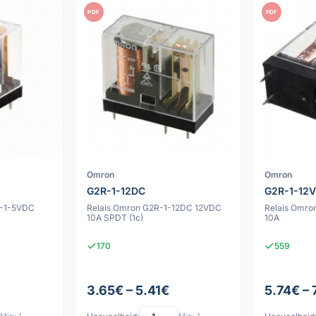
PDF
PDF
Omron
Omron
G2R-1-12DC
G2R-1-12
R-1-5VDC
Relais Omron G2R-1-12DC 12VDC
Relais Omro
10A SPDT (1c)
10A
170
559
3.65€ – 5.41€
5.74€ – 