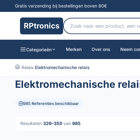
Gratis verzending bij bestellingen boven 80€
RPtronics
Merken
Over ons
Neem con
Categorieën
›
Relais
›
Elektromechanische relais
Elektromechanische relai
985 Referenties beschikbaar
Resultaten
326–350
van
985