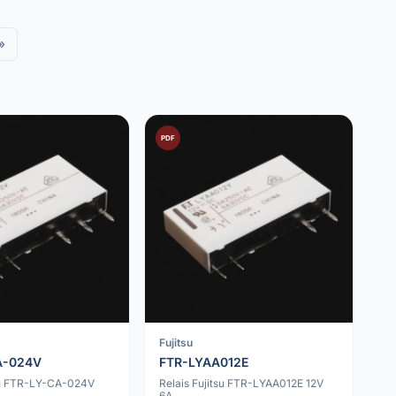
»
PDF
Fujitsu
A-024V
FTR-LYAA012E
tsu FTR-LY-CA-024V
Relais Fujitsu FTR-LYAA012E 12V
6A