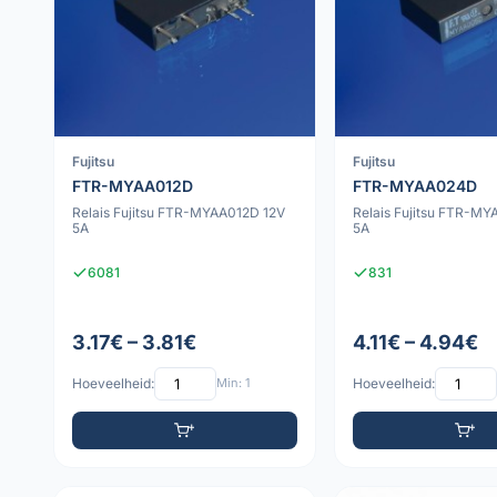
Fujitsu
Fujitsu
FTR-MYAA012D
FTR-MYAA024D
Relais Fujitsu FTR-MYAA012D 12V
Relais Fujitsu FTR-M
5A
5A
6081
831
3.17€ – 3.81€
4.11€ – 4.94€
Hoeveelheid:
Min: 1
Hoeveelheid: