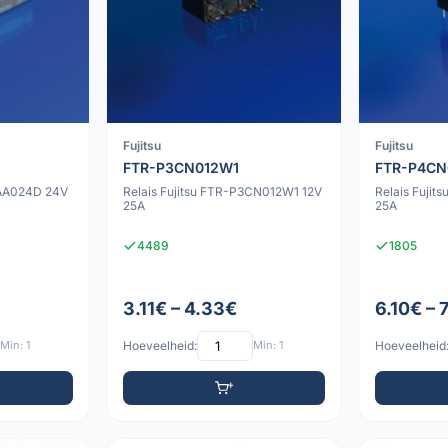
Fujitsu
Fujitsu
FTR-P3CN012W1
FTR-P4CN
YAA024D 24V
Relais Fujitsu FTR-P3CN012W1 12V
Relais Fuji
25A
25A
4489
1805
3.11€ – 4.33€
6.10€ – 
Min: 1
Hoeveelheid:
Min: 1
Hoeveelheid