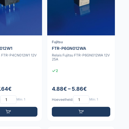
Fujitsu
012W1
FTR-P6GN012WA
tsu FTR-P4CN012W1 12V
Relais Fujitsu FTR-P6GN012WA 12V
25A
2
7.64€
4.88€ – 5.86€
:
Min: 1
Hoeveelheid:
Min: 1