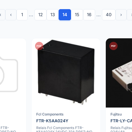
«
‹
1
...
12
13
14
15
16
...
40
›
PDF
PDF
Fcl Components
Fujitsu
FTR-K5AA024Y
FTR-LY-C
 FTR-
Relais Fcl Components FTR-
Relais Fuji
 DPST-NO
K5AA024Y 24VDC 32A DPST-NO
024V 6A