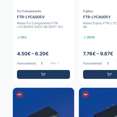
Fcl Components
Fujitsu
FTR-LYCA005V
FTR-LYCA005Y
Relais Fcl Components FTR-
Relais Fujitsu FTR-L
LYCA005V 5VDC 6A SPDT (1c)
6A
593
2609
4.50€ – 6.20€
7.76€ – 9.87€
Hoeveelheid:
Min: 1
Hoeveelheid:
PDF
PDF