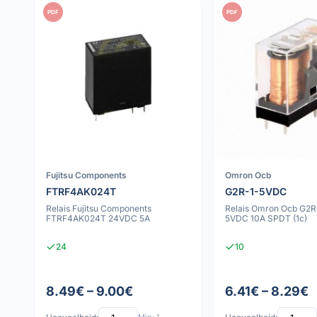
PDF
PDF
Fujitsu Components
Omron Ocb
FTRF4AK024T
G2R-1-5VDC
Relais Fujitsu Components
Relais Omron Ocb G2
FTRF4AK024T 24VDC 5A
5VDC 10A SPDT (1c)
24
10
8.49€ – 9.00€
6.41€ – 8.29€