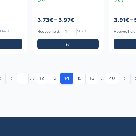
41
96
3.73€ – 3.97€
3.91€ –
Min: 1
Hoeveelheid:
Min: 1
Hoeveelheid
«
‹
1
...
12
13
14
15
16
...
40
›