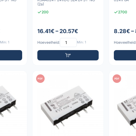
(2a)
200
2700
€
16.41€ – 20.57€
8.28€ –
Min: 1
Hoeveelheid:
Min: 1
Hoeveelheid
PDF
PDF