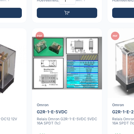
Min: 1
Hoeveelheid:
Min: 1
Hoeveelheid
PDF
PDF
Omron
Omron
G2R-1-E-5VDC
G2R-1-E-
-DC12 12V
Relais Omron G2R-1-E-5VDC 5VDC
Relais Omr
16A SPDT (1c)
16A SPDT (1