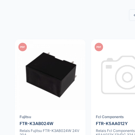
PDF
PDF
Fujitsu
Fcl Components
FTR-K3AB024W
FTR-K5AA012Y
Relais Fujitsu FTR-K3AB024W 24V
Relais Fcl Components
20A
K5AA012Y 12VDC 32A