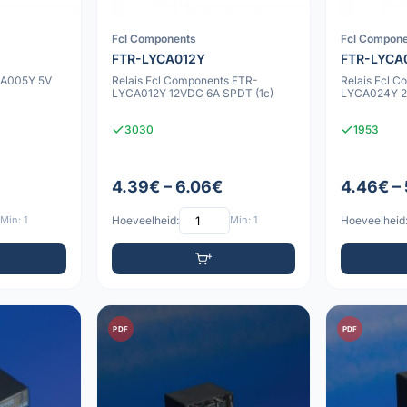
Fcl Components
Fcl Compon
FTR-LYCA012Y
FTR-LYCA
YCA005Y 5V
Relais Fcl Components FTR-
Relais Fcl 
LYCA012Y 12VDC 6A SPDT (1c)
LYCA024Y 2
3030
1953
4.39€ – 6.06€
4.46€ –
Min: 1
Hoeveelheid:
Min: 1
Hoeveelheid
PDF
PDF