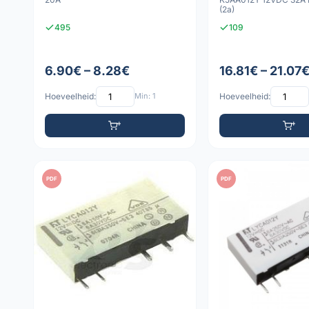
(2a)
495
109
6.90€ – 8.28€
16.81€ – 21.07
Hoeveelheid:
Min: 1
Hoeveelheid:
PDF
PDF