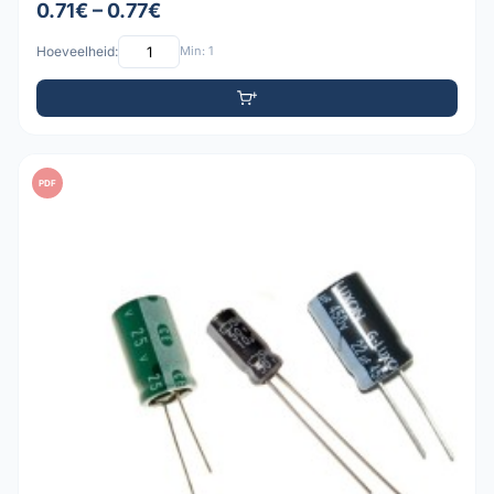
0.71€ – 0.77€
Hoeveelheid:
Min: 1
PDF