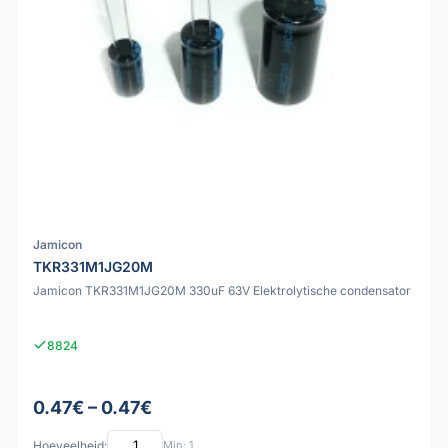
Jamicon
TKR331M1JG20M
Jamicon TKR331M1JG20M 330uF 63V Elektrolytische condensator
8824
0.47€ – 0.47€
Hoeveelheid:
Min: 1