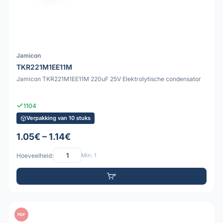
Jamicon
TKR221M1EE11M
Jamicon TKR221M1EE11M 220uF 25V Elektrolytische condensator
1104
Verpakking van 10 stuks
1.05€ – 1.14€
Hoeveelheid:
Min: 1
PDF