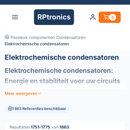
RPtronics
0
›
Passieve componenten
›
Condensatoren
›
Elektrochemische condensatoren
Elektrochemische condensatoren
Elektrochemische condensatoren:
Energie en stabiliteit voor uw circuits
Elektrochemische (of elektrolytische) condensatoren
Meer weergeven
zijn essentiële elementen van de moderne elektronica en
fungeren als energiereservoirs in uw circuits. Ze zijn
1 863 Referenties beschikbaar
ontworpen om een ​​hoge capaciteitsdichtheid te bieden in
een compact formaat en zijn de voorkeurscomponenten
voor energiebeheer en signaalstabilisatie.
Resultaten
1751–1775
van
1863