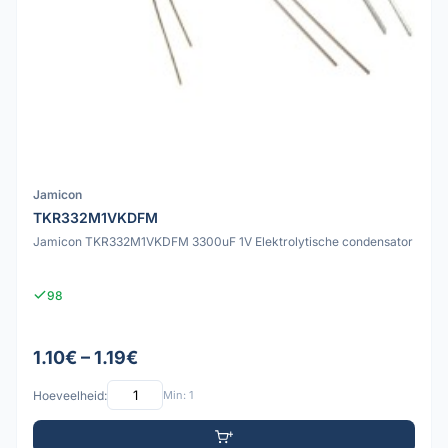
Jamicon
TKR332M1VKDFM
Jamicon TKR332M1VKDFM 3300uF 1V Elektrolytische condensator
98
1.10€ – 1.19€
Hoeveelheid:
Min: 1