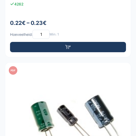
4262
0.22€ – 0.23€
Hoeveelheid:
Min: 1
PDF