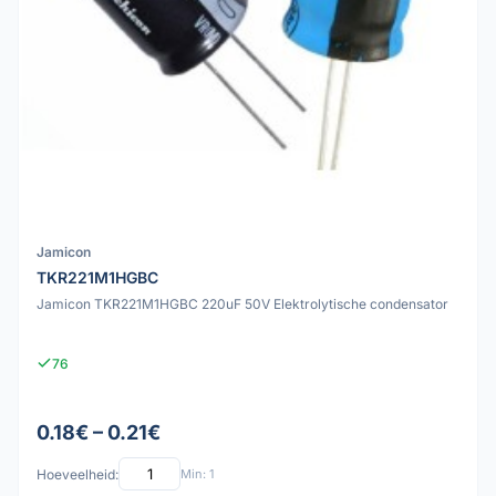
Jamicon
TKR221M1HGBC
Jamicon TKR221M1HGBC 220uF 50V Elektrolytische condensator
76
0.18€ – 0.21€
Hoeveelheid:
Min: 1