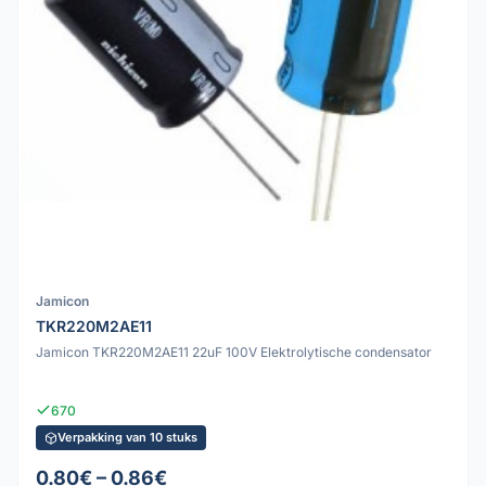
Jamicon
TKR220M2AE11
Jamicon TKR220M2AE11 22uF 100V Elektrolytische condensator
670
Verpakking van 10 stuks
0.80€ – 0.86€