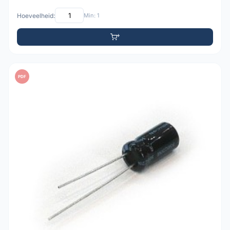
Hoeveelheid:
Min: 1
PDF