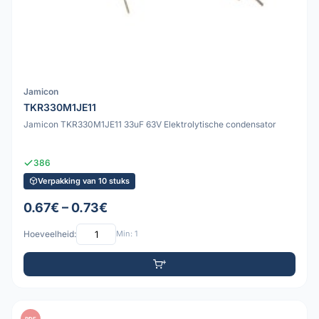
Jamicon
TKR330M1JE11
Jamicon TKR330M1JE11 33uF 63V Elektrolytische condensator
386
Verpakking van 10 stuks
0.67€ – 0.73€
Hoeveelheid:
Min: 1
PDF