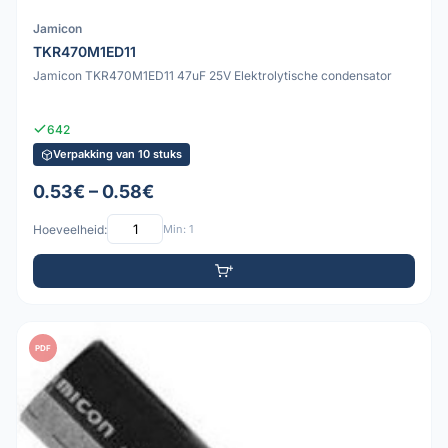
Jamicon
TKR470M1ED11
Jamicon TKR470M1ED11 47uF 25V Elektrolytische condensator
642
Verpakking van 10 stuks
0.53€ – 0.58€
Hoeveelheid:
Min: 1
PDF