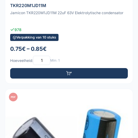
TKR220M1JD11M
Jamicon TKR220M1JD11M 22uF 63V Elektrolytische condensator
978
Verpakking van 10 stuks
0.75€ – 0.85€
Hoeveelheid:
Min: 1
PDF