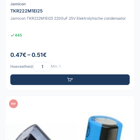
Jamicon
TKR222M1EI25
Jamicon TKR222M1EI25 2200uF 25V Elektrolytische condensator
445
0.47€ – 0.51€
Hoeveelheid:
Min: 1
PDF