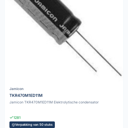
Jamicon
TKR470M1ED11M
Jamicon TKR470M1ED11M Elektrolytische condensator
1281
Verpakking van 50 stuks