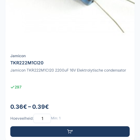
Jamicon
TKR222M1CI20
Jamicon TKR222M1CI20 2200uF 16V Elektrolytische condensator
297
0.36€ – 0.39€
Hoeveelheid:
Min: 1