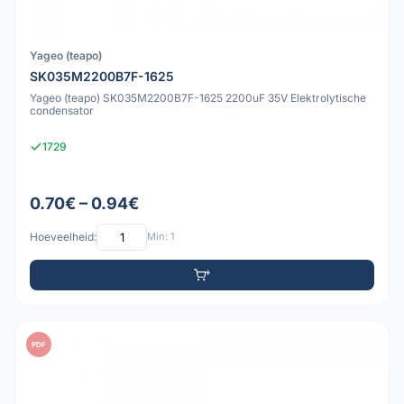
Yageo (teapo)
SK035M2200B7F-1625
Yageo (teapo) SK035M2200B7F-1625 2200uF 35V Elektrolytische
condensator
1729
0.70€ – 0.94€
Hoeveelheid:
Min: 1
PDF