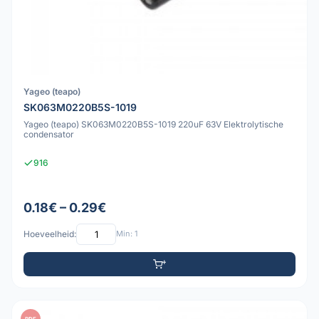
Yageo (teapo)
SK063M0220B5S-1019
Yageo (teapo) SK063M0220B5S-1019 220uF 63V Elektrolytische
condensator
916
0.18€ – 0.29€
Hoeveelheid:
Min: 1
PDF