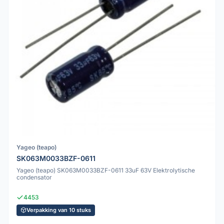
Yageo (teapo)
SK063M0033BZF-0611
Yageo (teapo) SK063M0033BZF-0611 33uF 63V Elektrolytische
condensator
4453
Verpakking van 10 stuks