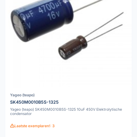
Yageo (teapo)
SK450M0010B5S-1325
Yageo (teapo) SK450M0010B5S-1325 10uF 450V Elektrolytische
condensator
Laatste exemplaren!: 3