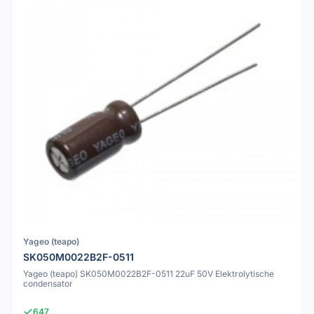
Yageo (teapo)
SK050M0022B2F-0511
Yageo (teapo) SK050M0022B2F-0511 22uF 50V Elektrolytische
condensator
647