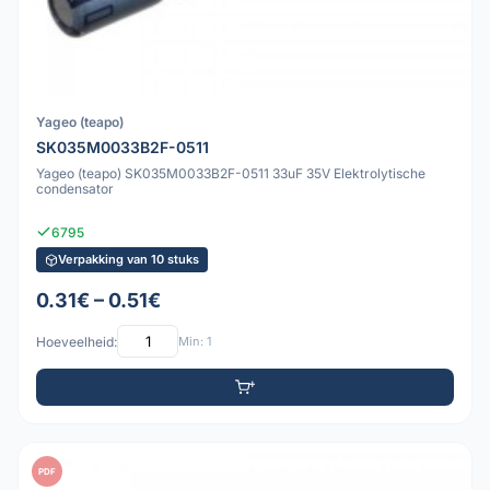
Yageo (teapo)
SK035M0033B2F-0511
Yageo (teapo) SK035M0033B2F-0511 33uF 35V Elektrolytische
condensator
6795
Verpakking van 10 stuks
0.31€ – 0.51€
Hoeveelheid:
Min: 1
PDF