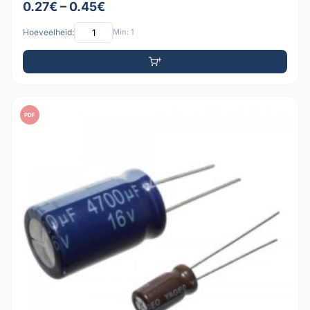
0.27€ – 0.45€
Hoeveelheid:
Min: 1
PDF