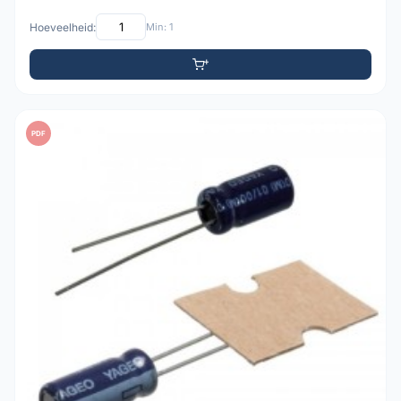
Hoeveelheid:
Min: 1
PDF