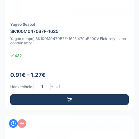
Yageo (teapo)
SK100M0470B7F-1625
Yageo (teapo) SK100M0470B7F-1625 470uF 100V Elektrolytische
condensator
432
0.91€ – 1.27€
Hoeveelheid:
Min: 1
PDF