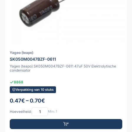
Yageo (teapo)
SK050M0047BZF-0611
Yageo (teapo) SK050M0047BZF-0611 47uF 50V Elektrolytische
condensator
8868
Verpakking van 10 stuks
0.47€ – 0.70€
Hoeveelheid:
Min: 1