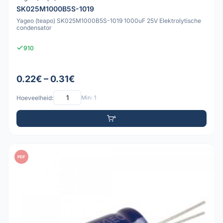
SK025M1000B5S-1019
Yageo (teapo) SK025M1000B5S-1019 1000uF 25V Elektrolytische
condensator
910
0.22€ – 0.31€
Hoeveelheid:
Min: 1
PDF