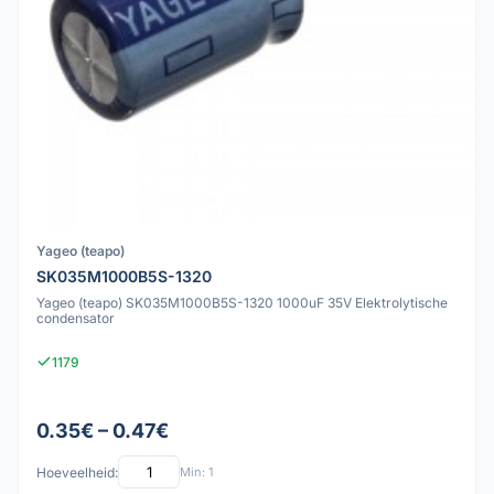
Yageo (teapo)
SK035M1000B5S-1320
Yageo (teapo) SK035M1000B5S-1320 1000uF 35V Elektrolytische
condensator
1179
0.35€ – 0.47€
Hoeveelheid:
Min: 1