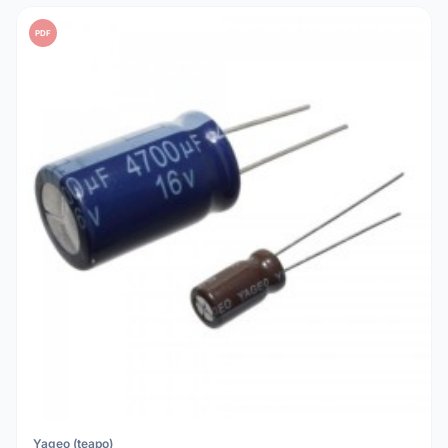
PDF
Yageo (teapo)