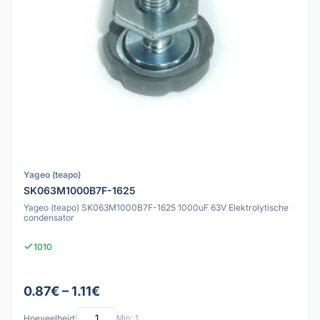
Yageo (teapo)
SK063M1000B7F-1625
Yageo (teapo) SK063M1000B7F-1625 1000uF 63V Elektrolytische
condensator
1010
0.87€ – 1.11€
Hoeveelheid:
Min: 1