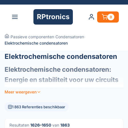
RPtronics
0
›
Passieve componenten
›
Condensatoren
›
Elektrochemische condensatoren
Elektrochemische condensatoren
Elektrochemische condensatoren:
Energie en stabiliteit voor uw circuits
Elektrochemische (of elektrolytische) condensatoren
Meer weergeven
zijn essentiële elementen van de moderne elektronica en
fungeren als energiereservoirs in uw circuits. Ze zijn
1 863 Referenties beschikbaar
ontworpen om een ​​hoge capaciteitsdichtheid te bieden in
een compact formaat en zijn de voorkeurscomponenten
voor energiebeheer en signaalstabilisatie.
Resultaten
1626–1650
van
1863