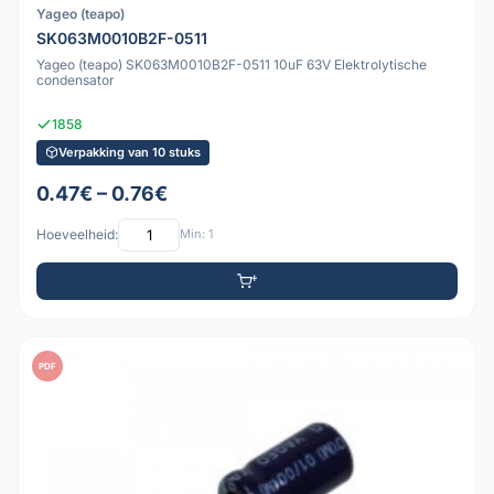
Yageo (teapo)
SK063M0010B2F-0511
Yageo (teapo) SK063M0010B2F-0511 10uF 63V Elektrolytische
condensator
1858
Verpakking van 10 stuks
0.47€ – 0.76€
Hoeveelheid:
Min: 1
PDF