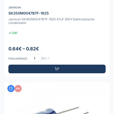
Jamicon
SK350M0047B7F-1625
Jamicon SK350M0047B7F-1625 47uF 350V Elektrolytische
condensator
341
0.64€ – 0.82€
Hoeveelheid:
Min: 1
PDF