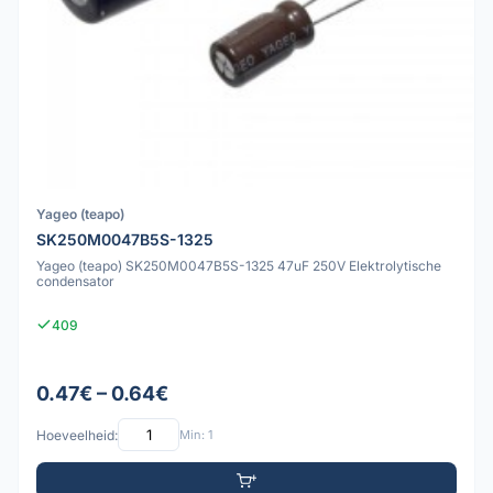
Yageo (teapo)
SK250M0047B5S-1325
Yageo (teapo) SK250M0047B5S-1325 47uF 250V Elektrolytische
condensator
409
0.47€ – 0.64€
Hoeveelheid:
Min: 1