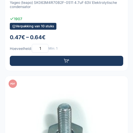
Yageo (teapo) SK063M4R70B2F-0511 4.7uF 63V Elektrolytische
condensator
1907
Verpakking van 10 stuks
0.47€ – 0.64€
Hoeveelheid:
Min: 1
PDF