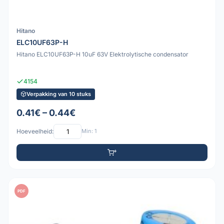
Hitano
ELC10UF63P-H
Hitano ELC10UF63P-H 10uF 63V Elektrolytische condensator
4154
Verpakking van 10 stuks
0.41€ – 0.44€
Hoeveelheid:
Min: 1
PDF