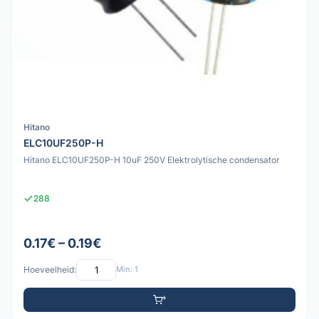
Hitano
ELC10UF250P-H
Hitano ELC10UF250P-H 10uF 250V Elektrolytische condensator
288
0.17€ – 0.19€
Hoeveelheid:
Min: 1