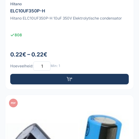
Hitano
ELC10UF350P-H
Hitano ELC10UF350P-H 10uF 350V Elektrolytische condensator
808
0.22€ – 0.22€
Hoeveelheid:
Min: 1
PDF