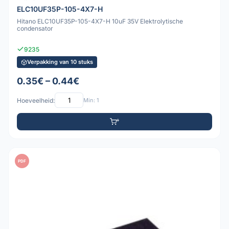
ELC10UF35P-105-4X7-H
Hitano ELC10UF35P-105-4X7-H 10uF 35V Elektrolytische
condensator
9235
Verpakking van 10 stuks
0.35€ – 0.44€
Hoeveelheid:
Min: 1
PDF