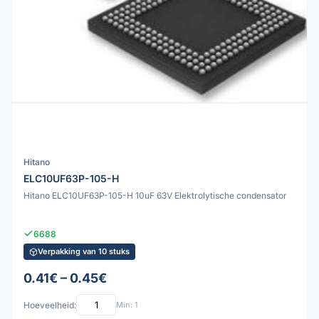
Hitano
ELC10UF63P-105-H
Hitano ELC10UF63P-105-H 10uF 63V Elektrolytische condensator
6688
Verpakking van 10 stuks
0.41€ – 0.45€
Hoeveelheid:
Min: 1