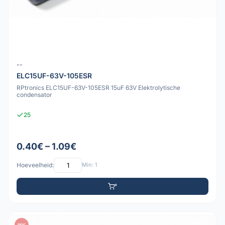
--
ELC15UF-63V-105ESR
RPtronics ELC15UF-63V-105ESR 15uF 63V Elektrolytische
condensator
25
0.40€ – 1.09€
Hoeveelheid:
Min: 1
PDF