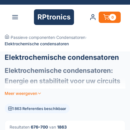
RPtronics
0
›
Passieve componenten
›
Condensatoren
›
Elektrochemische condensatoren
Elektrochemische condensatoren
Elektrochemische condensatoren:
Energie en stabiliteit voor uw circuits
Elektrochemische (of elektrolytische) condensatoren
Meer weergeven
zijn essentiële elementen van de moderne elektronica en
fungeren als energiereservoirs in uw circuits. Ze zijn
1 863 Referenties beschikbaar
ontworpen om een ​​hoge capaciteitsdichtheid te bieden in
een compact formaat en zijn de voorkeurscomponenten
voor energiebeheer en signaalstabilisatie.
Resultaten
676–700
van
1863