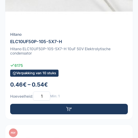
Hitano
ELC10UF50P-105-5X7-H
Hitano ELC10UF50P-105-5X7-H 10uF 50V Elektrolytische
condensator
6175
Verpakking van 10 stuks
0.46€ – 0.54€
Hoeveelheid:
Min: 1
PDF