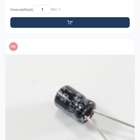
Hoeveelheid:
Min: 1
PDF