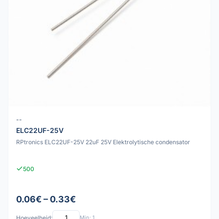
--
ELC22UF-25V
RPtronics ELC22UF-25V 22uF 25V Elektrolytische condensator
500
0.06€ – 0.33€
Hoeveelheid:
Min: 1