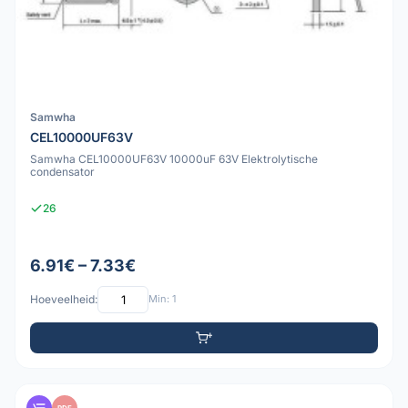
Samwha
CEL10000UF63V
Samwha CEL10000UF63V 10000uF 63V Elektrolytische
condensator
26
6.91€ – 7.33€
Hoeveelheid:
Min: 1
PDF