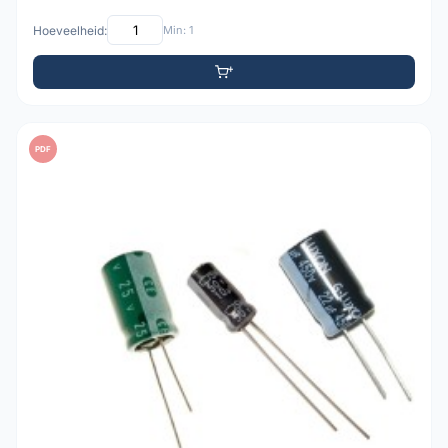
Hoeveelheid:
Min: 1
PDF