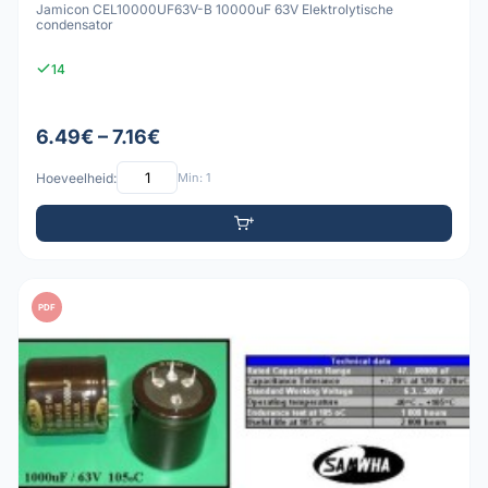
Jamicon CEL10000UF63V-B 10000uF 63V Elektrolytische
condensator
14
6.49€ – 7.16€
Hoeveelheid:
Min: 1
PDF