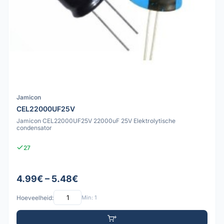
Jamicon
CEL22000UF25V
Jamicon CEL22000UF25V 22000uF 25V Elektrolytische
condensator
27
4.99€ – 5.48€
Hoeveelheid:
Min: 1