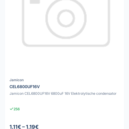
Jamicon
CEL6800UF16V
Jamicon CEL6800UF16V 6800uF 16V Elektrolytische condensator
256
1.11€ – 1.19€