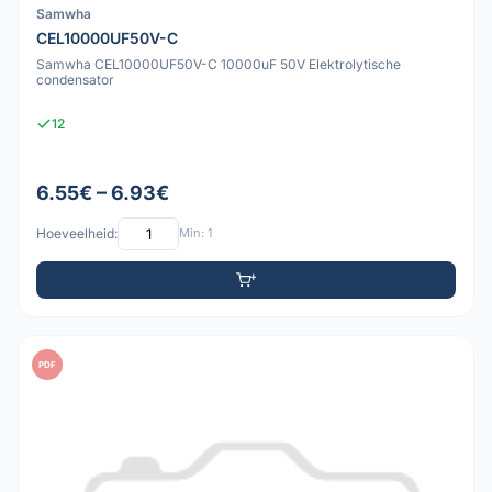
Samwha
CEL10000UF50V-C
Samwha CEL10000UF50V-C 10000uF 50V Elektrolytische
condensator
12
6.55€ – 6.93€
Hoeveelheid:
Min: 1
PDF