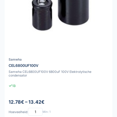
Samwha
CEL6800UF100V
Samwha CEL6800UF100V 6800uF 100V Elektrolytische
condensator
13
12.78€ – 13.42€
Hoeveelheid:
Min: 1