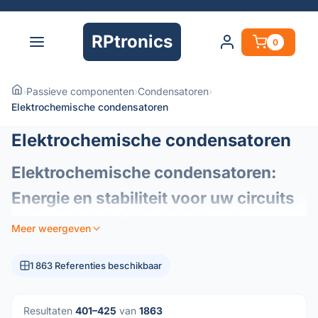
RPtronics
0
›
Passieve componenten
›
Condensatoren
›
Elektrochemische condensatoren
Elektrochemische condensatoren
Elektrochemische condensatoren:
Energie en stabiliteit voor uw circuits
Elektrochemische (of elektrolytische) condensatoren
Meer weergeven
zijn essentiële elementen van de moderne elektronica en
fungeren als energiereservoirs in uw circuits. Ze zijn
1 863 Referenties beschikbaar
ontworpen om een ​​hoge capaciteitsdichtheid te bieden in
een compact formaat en zijn de voorkeurscomponenten
voor energiebeheer en signaalstabilisatie.
Resultaten
401–425
van
1863