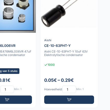
Aishi
6L006VR
CE-10-63PHT-Y
1E476M6L006VR 47uF
Aishi CE-10-63PHT-Y 10uF 63V
tische condensator
Elektrolytische condensator
1000
g van 5 stuks
0.81€
0.05€ – 0.29€
:
Min: 1
Hoeveelheid:
Min: 1