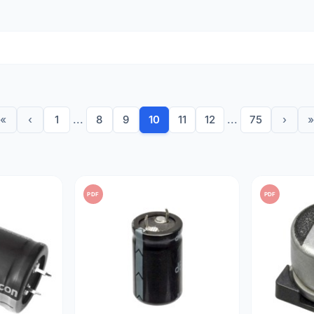
van de spanning na gelijkrichting in AC-adapters en voedingen
voor stroomcircuits of audiosystemen.
onenten terwijl AC-signalen worden doorgelaten.
 componenten in huishoudelijke apparaten, audiovisuele apparat
ndeert de betrouwbaarheid en levensduur van uw apparatuur da
«
‹
1
...
8
9
10
11
12
...
75
›
»
(µF) waarden om aan alle opslagbehoeften te voldoen.
°C
versies voor algemeen gebruik of
105°C
voor verhoogde stab
ie van componenten met een lage equivalente serieweerstand
r in
radiale
montage voor eenvoudige integratie op alle soorten 
PDF
PDF
 verpakking staat aangegeven en kies een werkspanning (V) di