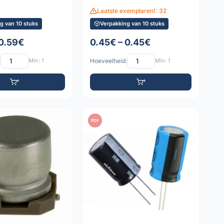
Laatste exemplaren!: 32
g van 10 stuks
Verpakking van 10 stuks
 0.59€
0.45€ – 0.45€
:
Min: 1
Hoeveelheid:
Min: 1
PDF