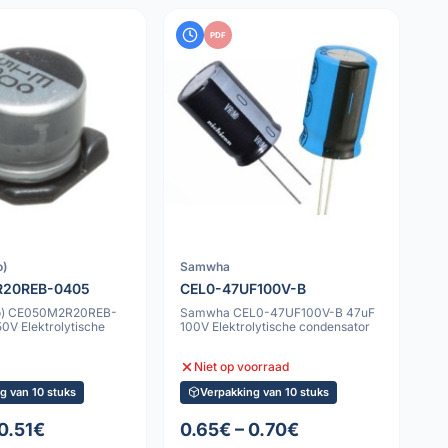
PDF
o)
Samwha
20REB-0405
CEL0-47UF100V-B
po) CE050M2R20REB-
Samwha CEL0-47UF100V-B 47uF
0V Elektrolytische
100V Elektrolytische condensator
Niet op voorraad
g van 10 stuks
Verpakking van 10 stuks
 0.51€
0.65€ – 0.70€