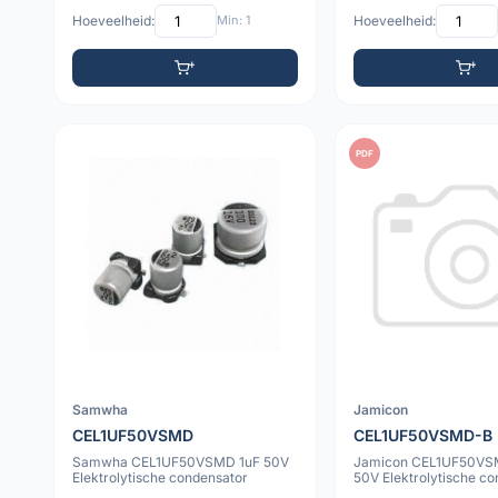
Hoeveelheid:
Min: 1
Hoeveelheid:
PDF
Samwha
Jamicon
CEL1UF50VSMD
CEL1UF50VSMD-B
Samwha CEL1UF50VSMD 1uF 50V
Jamicon CEL1UF50VS
Elektrolytische condensator
50V Elektrolytische c