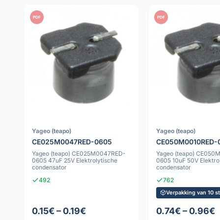
PDF
PDF
Yageo (teapo)
Yageo (teapo)
CE025M0047RED-0605
CE050M0010RED-
Yageo (teapo) CE025M0047RED-
Yageo (teapo) CE050
0605 47uF 25V Elektrolytische
0605 10uF 50V Elektro
condensator
condensator
492
762
Verpakking van 10 s
0.15€ – 0.19€
0.74€ – 0.96€