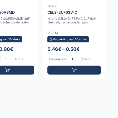
Hitano
F50VSMD
CEL2-2UF63V-C
L2-2UF50VSMD 2uF
Hitano CEL2-2UF63V-C 2uF 63V
ytische condensator
Elektrolytische condensator
1313
g van 10 stuks
Verpakking van 10 stuks
 0.98€
0.46€ – 0.50€
:
Min: 1
Hoeveelheid:
Min: 1