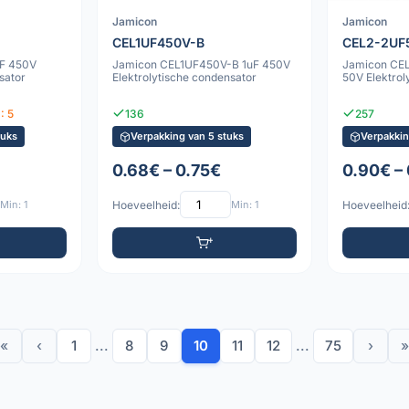
Jamicon
Jamicon
CEL1UF450V-B
CEL2-2U
uF 450V
Jamicon CEL1UF450V-B 1uF 450V
Jamicon CE
sator
Elektrolytische condensator
50V Elektrol
: 5
136
257
tuks
Verpakking van 5 stuks
Verpakkin
0.68€ – 0.75€
0.90€ –
Min: 1
Hoeveelheid:
Min: 1
Hoeveelheid
«
‹
1
...
8
9
10
11
12
...
75
›
»