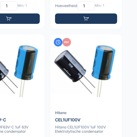
:
Min: 1
Hoeveelheid:
Min: 1
PDF
Hitano
V-C
CEL1UF100V
UF63V-C 1uF 63V
Hitano CEL1UF100V 1uF 100V
che condensator
Elektrolytische condensator