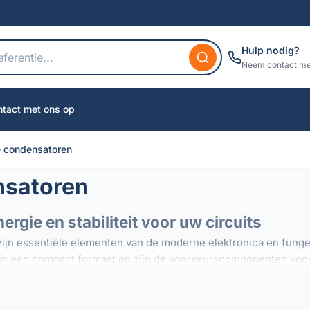
Hulp nodig?
Neem contact me
tact met ons op
e condensatoren
nsatoren
gie en stabiliteit voor uw circuits
ijn essentiële elementen van de moderne elektronica en fungere
 in een compact formaat en zijn de voorkeurscomponenten voor 
an, zijn deze condensatoren essentieel in vele contexten: