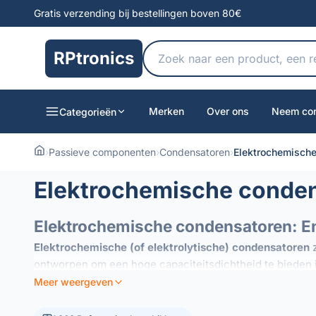
Gratis verzending bij bestellingen boven 80€
RPtronics
Merken
Over ons
Neem con
Categorieën
›
Passieve componenten
›
Condensatoren
›
Elektrochemisch
Elektrochemische conde
Elektrochemische condensatoren: Ener
Elektrochemische (of elektrolytische) condensatoren
z
ontworpen om een ​​hoge capaciteitsdichtheid te bieden
Meer weergeven
Gebruik en toepassingen
Dankzij hun vermogen om aanzienlijke ladingen op te sla