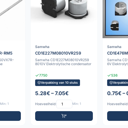
Samwha
Samwha
R-RM5
CD1E227M08010VR259
CD1E476M
F50VX7R-
Samwha CD1E227M08010VR259
Samwha CD
8010V Elektrolytische condensator
6V Elektroly
7750
536
Verpakking van 10 stuks
Verpakkin
5.28€ – 7.05€
0.75€ – 
Min: 1
Hoeveelheid:
Min: 1
Hoeveelheid