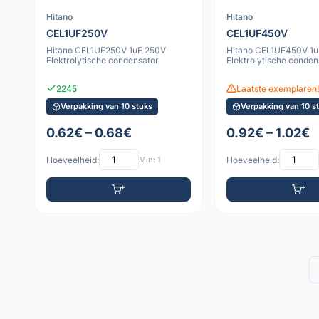
Hitano
Hitano
CEL1UF250V
CEL1UF450V
Hitano CEL1UF250V 1uF 250V
Hitano CEL1UF450V 1
Elektrolytische condensator
Elektrolytische conden
2245
Laatste exemplaren!
Verpakking van 10 stuks
Verpakking van 10 s
0.62€ – 0.68€
0.92€ – 1.02€
Hoeveelheid:
Min: 1
Hoeveelheid: