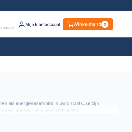
Winkelmand
Mijn klantaccount
0
t ons op
n als energiereservoirs in uw circuits. Ze zijn
energiebeheer en signaalstabilisatie.