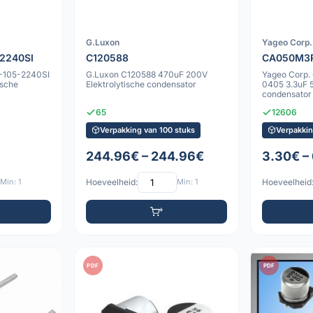
G.Luxon
Yageo Corp.
2240SI
C120588
CA050M3
-105-2240SI
G.Luxon C120588 470uF 200V
Yageo Corp
ische
Elektrolytische condensator
0405 3.3uF 5
condensator
65
12606
Verpakking van 100 stuks
Verpakkin
244.96€ – 244.96€
3.30€ –
Min: 1
Hoeveelheid:
Min: 1
Hoeveelheid
PDF
PDF