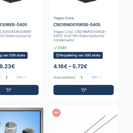
Yageo Corp.
R30REB-0405
CB016M0010RSB-0405
. CA050M3R30REB-
Yageo Corp. CB016M0010RSB-
0V Elektrolytische
0405 10uF 16V Elektrolytische
condensator
2340
g van 500 stuks
Verpakking van 300 stuks
 6.23€
4.16€ – 5.72€
:
Min: 1
Hoeveelheid:
Min: 1
PDF