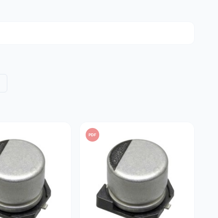
.
uur (hifi, tv) en andere industriële apparatuur.
nkzij strenge technische specificaties:
iliteit in warme omgevingen.
 om interne opwarming te beperken.
printplaten (PCB's).
PDF
e minstens 20% hoger is dan de werkelijke spanning van