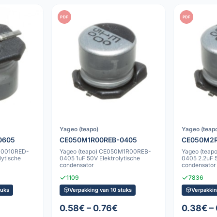
PDF
PDF
Yageo (teapo)
Yageo (teap
0605
CE050M1R00REB-0405
CE050M2R
M0010RED-
Yageo (teapo) CE050M1R00REB-
Yageo (tea
lytische
0405 1uF 50V Elektrolytische
0405 2.2uF 5
condensator
condensator
1109
7836
tuks
Verpakking van 10 stuks
Verpakkin
0.58€ – 0.76€
0.38€ –