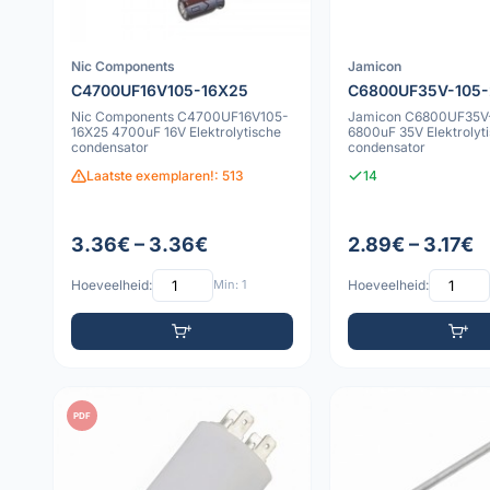
Nic Components
Jamicon
C4700UF16V105-16X25
C6800UF35V-105-
Nic Components C4700UF16V105-
Jamicon C6800UF35V
16X25 4700uF 16V Elektrolytische
6800uF 35V Elektrolyt
condensator
condensator
Laatste exemplaren!: 513
14
3.36€ – 3.36€
2.89€ – 3.17€
Hoeveelheid:
Min: 1
Hoeveelheid:
PDF