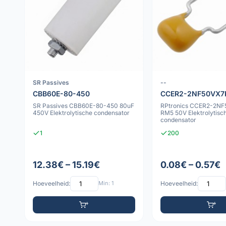
SR Passives
--
CBB60E-80-450
CCER2-2NF50VX7
SR Passives CBB60E-80-450 80uF
RPtronics CCER2-2N
450V Elektrolytische condensator
RM5 50V Elektrolytische
condensator
1
200
12.38€ – 15.19€
0.08€ – 0.57€
Hoeveelheid:
Min: 1
Hoeveelheid: