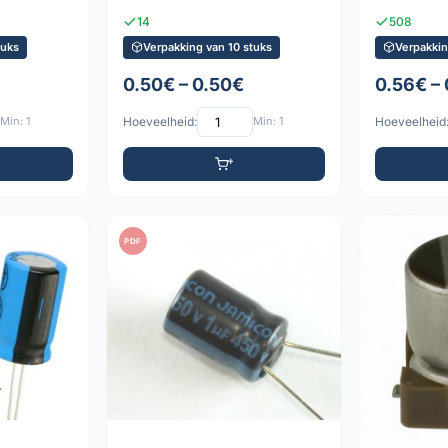
14
508
tuks
Verpakking van 10 stuks
Verpakkin
0.50€ – 0.50€
0.56€ –
Min: 1
Hoeveelheid:
Min: 1
Hoeveelheid
PDF