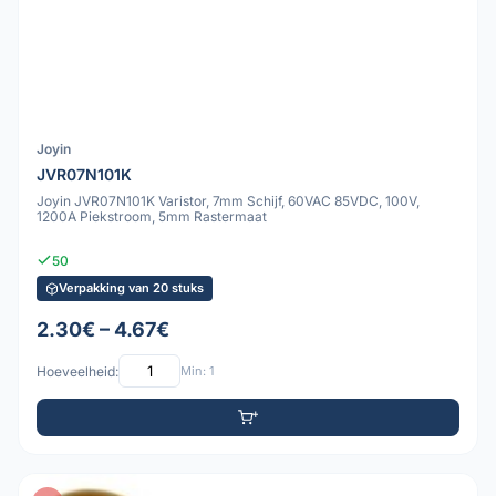
Joyin
JVR07N101K
Joyin JVR07N101K Varistor, 7mm Schijf, 60VAC 85VDC, 100V,
1200A Piekstroom, 5mm Rastermaat
50
Verpakking van 20 stuks
2.30€ – 4.67€
Hoeveelheid:
Min: 1