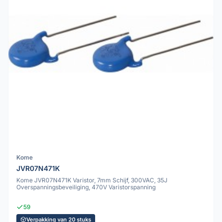
Kome
JVR07N471K
Kome JVR07N471K Varistor, 7mm Schijf, 300VAC, 35J
Overspanningsbeveiliging, 470V Varistorspanning
59
Verpakking van 20 stuks