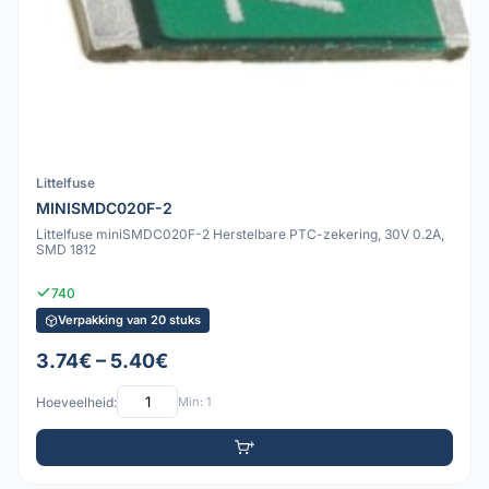
Littelfuse
MINISMDC020F-2
Littelfuse miniSMDC020F-2 Herstelbare PTC-zekering, 30V 0.2A,
SMD 1812
740
Verpakking van 20 stuks
3.74€ – 5.40€
Hoeveelheid:
Min: 1