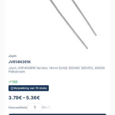
Joyin
JVR14N391K
Joyin JVR14N391K Varistor, 14mm Schijf, 250VAC 320VDC, 4500A
Piekstroom
130
Verpakking van 10 stuks
3.79€ – 5.36€
Hoeveelheid:
Min: 1