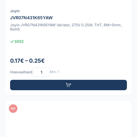
Joyin
JVR07N431K65YAW
Joyin JVR07N431K65YAW Varistor, 275V 0.25W, THT, RM=5mm,
RoHS
3052
0.17€ – 0.25€
Hoeveelheid:
Min: 1
PDF