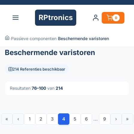
RPtronics
0
›
Passieve componenten
›
Beschermende varistoren
Beschermende varistoren
214 Referenties beschikbaar
Resultaten
76–100
van
214
«
‹
1
2
3
4
5
6
...
9
›
»