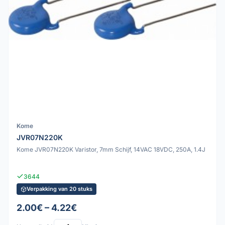
Kome
JVR07N220K
Kome JVR07N220K Varistor, 7mm Schijf, 14VAC 18VDC, 250A, 1.4J
3644
Verpakking van 20 stuks
2.00€ – 4.22€