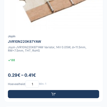
Joyin
JVR10N220K87YAW
Joyin JVR10N220K87YAW Varistor, 14V 0.05W, d=11.5mm,
RM=7.5mm, THT, RoHS
88
0.29€ – 0.41€
Hoeveelheid:
Min: 1