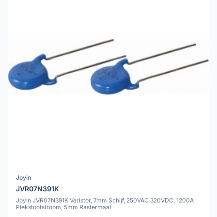
Joyin
JVR07N391K
Joyin JVR07N391K Varistor, 7mm Schijf, 250VAC 320VDC, 1200A
Piekstootstroom, 5mm Rastermaat