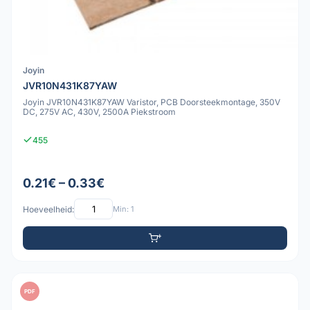
Joyin
JVR10N431K87YAW
Joyin JVR10N431K87YAW Varistor, PCB Doorsteekmontage, 350V
DC, 275V AC, 430V, 2500A Piekstroom
455
0.21€ – 0.33€
Hoeveelheid:
Min: 1
PDF