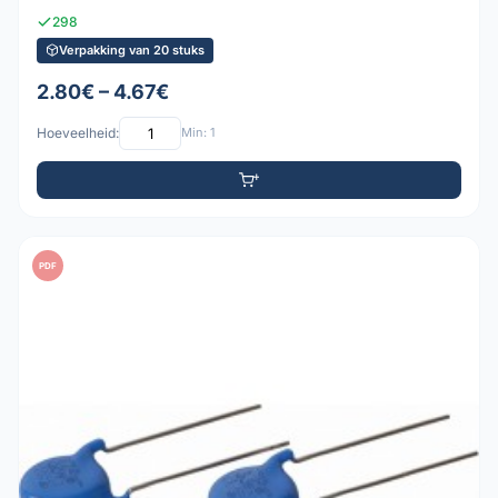
298
Verpakking van 20 stuks
2.80€ – 4.67€
Hoeveelheid:
Min: 1
PDF