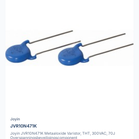
Joyin
JVR10N471K
Joyin JVR10N471K Metaaloxide Varistor, THT, 300VAC, 70J
Overspanningsbeveiligingscomponent