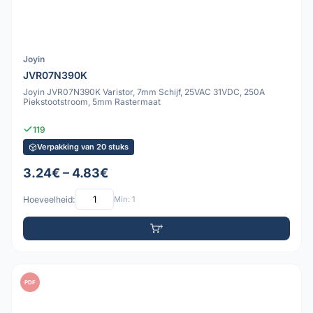
Joyin
JVR07N390K
Joyin JVR07N390K Varistor, 7mm Schijf, 25VAC 31VDC, 250A
Piekstootstroom, 5mm Rastermaat
119
Verpakking van 20 stuks
3.24€ – 4.83€
Hoeveelheid:
Min: 1
PDF