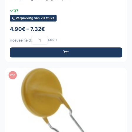
37
Verpakking van 20 stuks
4.90€ – 7.32€
Hoeveelheid:
Min: 1
PDF