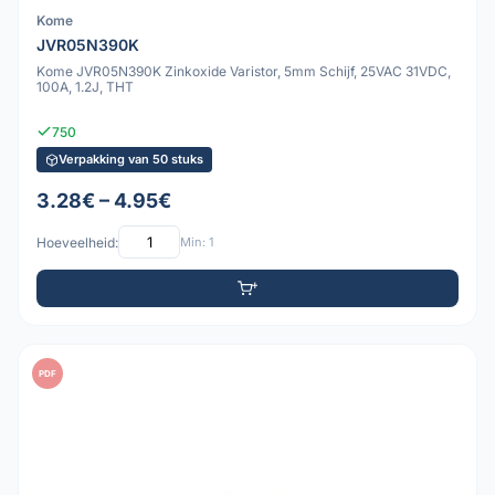
Kome
JVR05N390K
Kome JVR05N390K Zinkoxide Varistor, 5mm Schijf, 25VAC 31VDC,
100A, 1.2J, THT
750
Verpakking van 50 stuks
3.28€ – 4.95€
Hoeveelheid:
Min: 1
PDF