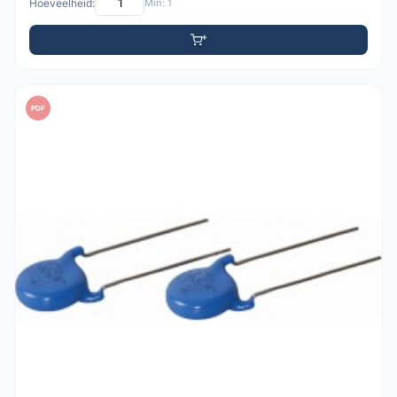
Hoeveelheid:
Min: 1
PDF