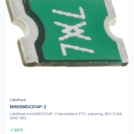
Littelfuse
MINISMDC014F-2
Littelfuse miniSMDC014F-2 Herstelbare PTC-zekering, 60V 0.14A,
SMD 1812
2073