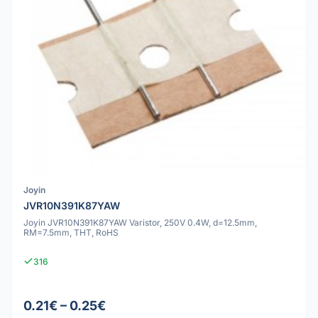
Joyin
JVR10N391K87YAW
Joyin JVR10N391K87YAW Varistor, 250V 0.4W, d=12.5mm,
RM=7.5mm, THT, RoHS
316
0.21€ – 0.25€