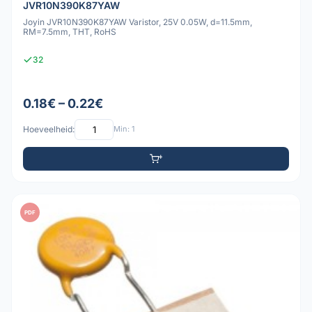
JVR10N390K87YAW
Joyin JVR10N390K87YAW Varistor, 25V 0.05W, d=11.5mm,
RM=7.5mm, THT, RoHS
32
0.18€ – 0.22€
Hoeveelheid:
Min: 1
PDF