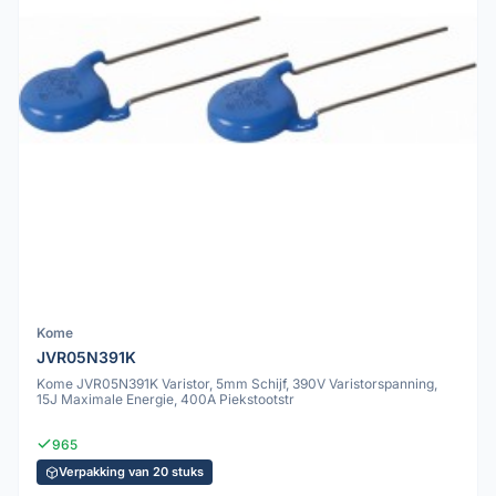
Kome
JVR05N391K
Kome JVR05N391K Varistor, 5mm Schijf, 390V Varistorspanning,
15J Maximale Energie, 400A Piekstootstr
965
Verpakking van 20 stuks