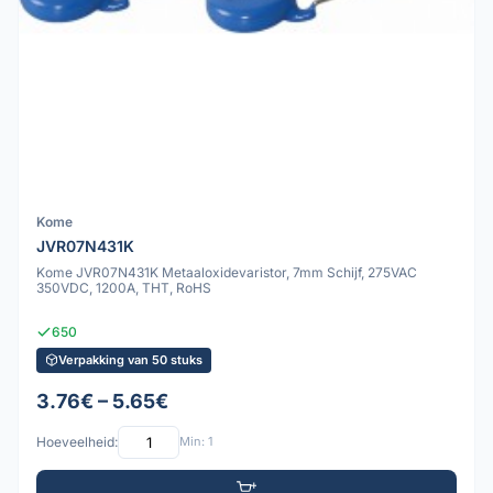
Kome
JVR07N431K
Kome JVR07N431K Metaaloxidevaristor, 7mm Schijf, 275VAC
350VDC, 1200A, THT, RoHS
650
Verpakking van 50 stuks
3.76€ – 5.65€
Hoeveelheid:
Min: 1