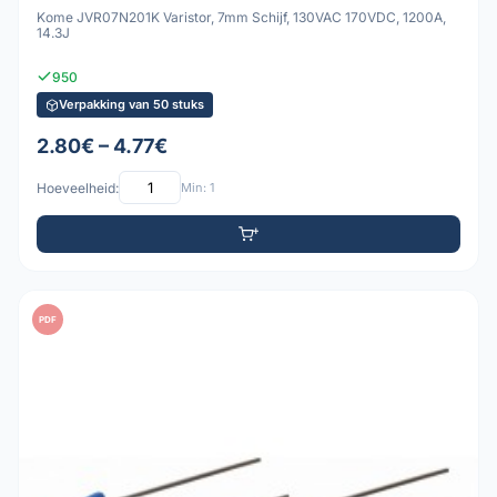
Kome JVR07N201K Varistor, 7mm Schijf, 130VAC 170VDC, 1200A,
14.3J
950
Verpakking van 50 stuks
2.80€ – 4.77€
Hoeveelheid:
Min: 1
PDF