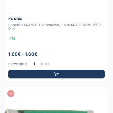
--
KN4740
Generieke KN4740 PTC-thermistor, 3-pins, MZ73B-30RM, 29/331
Ohm
18
1.60€ – 1.60€
Hoeveelheid:
Min: 1
PDF