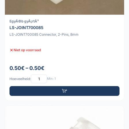
EgyÃ©b gyÃ¡rtÃ³
LS-JOINT700085
LS-JOINT700085 Connector, 2-Pins, 8mm
Niet op voorraad
0.50€ – 0.50€
Hoeveelheid:
Min: 1