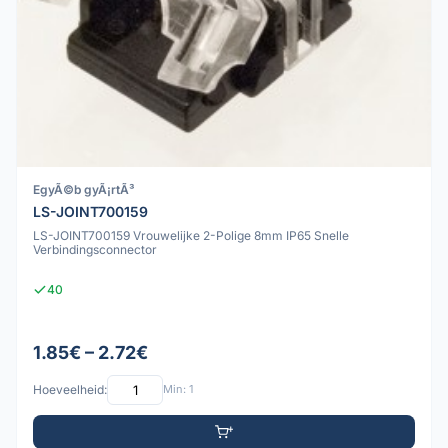
EgyÃ©b gyÃ¡rtÃ³
LS-JOINT700159
LS-JOINT700159 Vrouwelijke 2-Polige 8mm IP65 Snelle
Verbindingsconnector
40
1.85€ – 2.72€
Hoeveelheid:
Min: 1