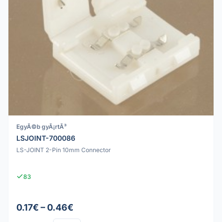
EgyÃ©b gyÃ¡rtÃ³
LSJOINT-700086
LS-JOINT 2-Pin 10mm Connector
83
0.17€ – 0.46€