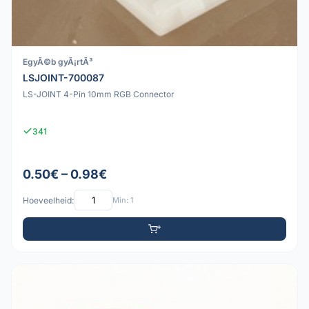
EgyÃ©b gyÃ¡rtÃ³
LSJOINT-700087
LS-JOINT 4-Pin 10mm RGB Connector
341
0.50€ – 0.98€
Hoeveelheid:
Min: 1