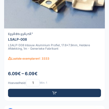
EgyÃ©b gyÃ¡rtÃ³
LSALP-008
LSALP-008 Inbouw Aluminium Profiel, 17.6x7.9mm, Heldere
Afdekking, 1m - Generieke Fabrikant
Laatste exemplaren!: 3333
6.09€ – 6.09€
Hoeveelheid:
Min: 1