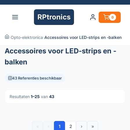
RPtronics
0
›
Opto-elektronica
›
Accessoires voor LED-strips en -balken
Accessoires voor LED-strips en -
balken
43 Referenties beschikbaar
Resultaten
1–25
van
43
«
‹
1
2
›
»