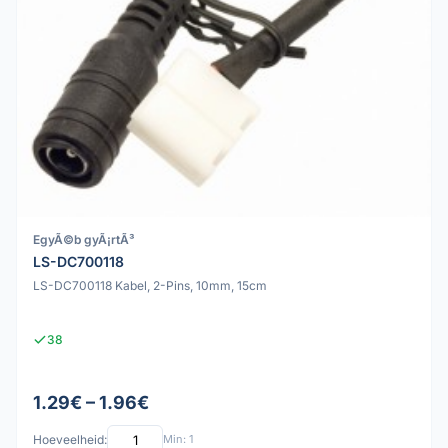
EgyÃ©b gyÃ¡rtÃ³
LS-DC700118
LS-DC700118 Kabel, 2-Pins, 10mm, 15cm
38
1.29€ – 1.96€
Hoeveelheid:
Min: 1