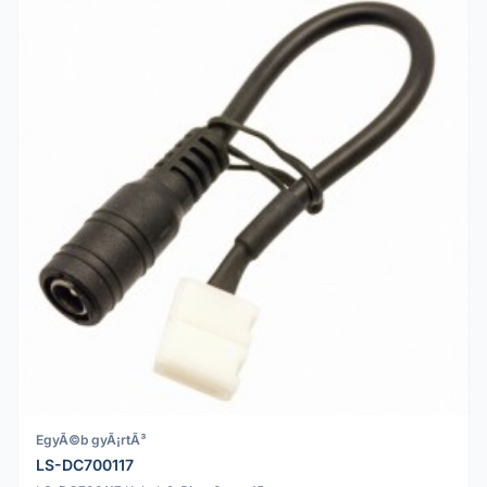
EgyÃ©b gyÃ¡rtÃ³
LS-DC700117