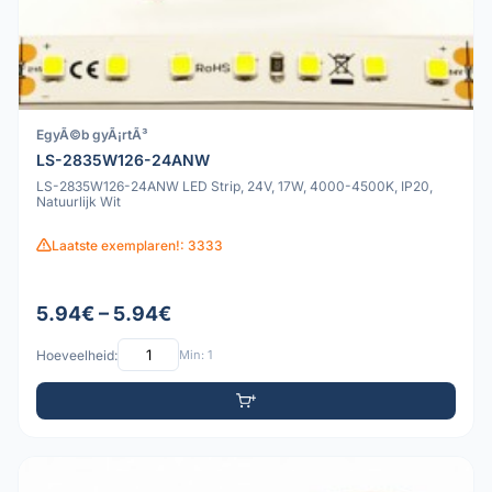
EgyÃ©b gyÃ¡rtÃ³
LS-2835W126-24ANW
LS-2835W126-24ANW LED Strip, 24V, 17W, 4000-4500K, IP20,
Natuurlijk Wit
Laatste exemplaren!: 3333
5.94€ – 5.94€
Hoeveelheid:
Min: 1