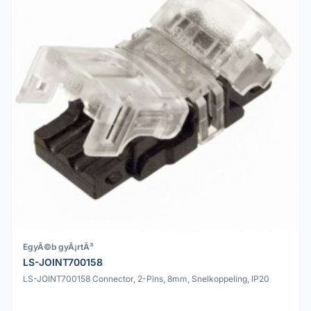
EgyÃ©b gyÃ¡rtÃ³
LS-JOINT700158
LS-JOINT700158 Connector, 2-Pins, 8mm, Snelkoppeling, IP20