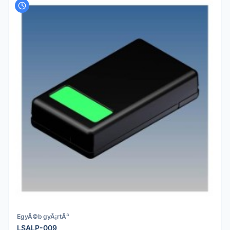
EgyÃ©b gyÃ¡rtÃ³
LSALP-009