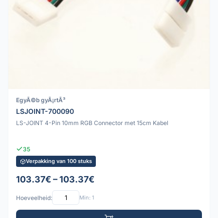
EgyÃ©b gyÃ¡rtÃ³
LSJOINT-700090
LS-JOINT 4-Pin 10mm RGB Connector met 15cm Kabel
35
Verpakking van 100 stuks
103.37€ – 103.37€
Hoeveelheid:
Min: 1