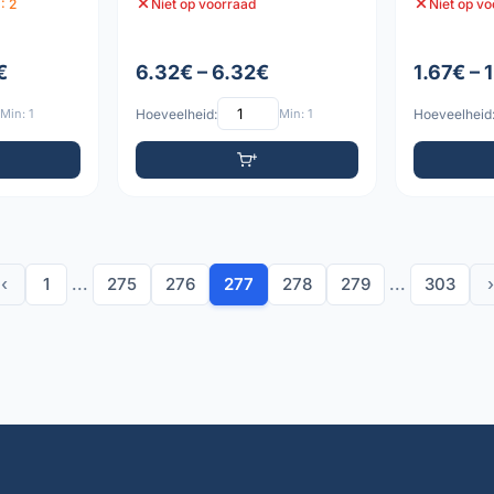
: 2
Niet op voorraad
Niet op v
€
6.32€ – 6.32€
1.67€ – 
Min: 1
Hoeveelheid:
Min: 1
Hoeveelheid
‹
1
...
275
276
277
278
279
...
303
›