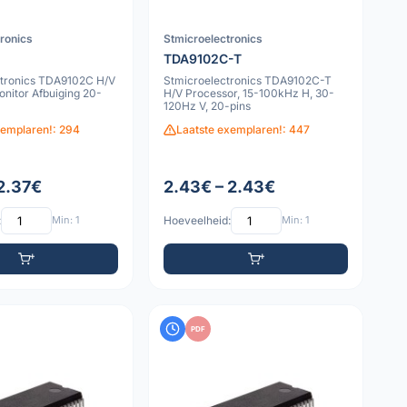
tronics
Stmicroelectronics
TDA9102C-T
tronics TDA9102C H/V
Stmicroelectronics TDA9102C-T
nitor Afbuiging 20-
H/V Processor, 15-100kHz H, 30-
120Hz V, 20-pins
xemplaren!: 294
Laatste exemplaren!: 447
 2.37€
2.43€ – 2.43€
:
Min: 1
Hoeveelheid:
Min: 1
PDF