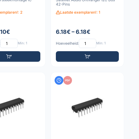
42-Pins
xemplaren!: 2
Laatste exemplaren!: 1
7.10€
6.18€ – 6.18€
:
Min: 1
Hoeveelheid:
Min: 1
PDF