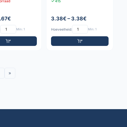
oorraad
415
1.67€
3.38€ – 3.38€
:
Min: 1
Hoeveelheid:
Min: 1
»