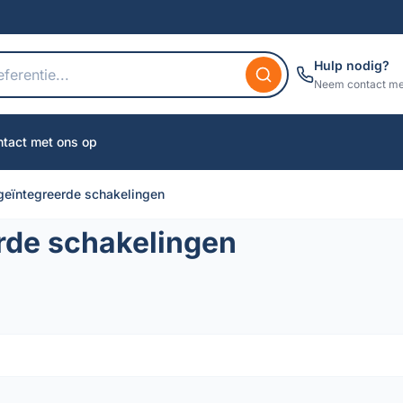
Hulp nodig?
Neem contact me
tact met ons op
geïntegreerde schakelingen
rde schakelingen