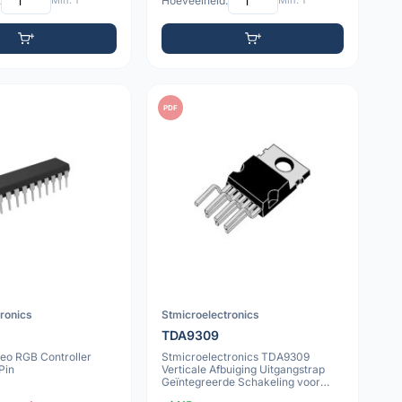
:
Min: 1
Hoeveelheid:
Min: 1
PDF
tronics
Stmicroelectronics
TDA9309
eo RGB Controller
Stmicroelectronics TDA9309
Pin
Verticale Afbuiging Uitgangstrap
Geïntegreerde Schakeling voor
CRT-Monito