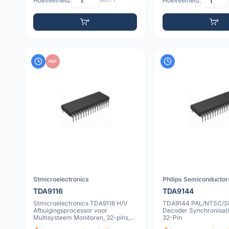
Hoeveelheid:
Min: 1
Hoeveelheid:
PDF
Stmicroelectronics
Philips Semiconductor
TDA9116
TDA9144
Stmicroelectronics TDA9116 H/V
TDA9144 PAL/NTSC/
Afbuigingsprocessor voor
Decoder Synchronisat
Multisysteem Monitoren, 32-pins,
32-Pin
350mil