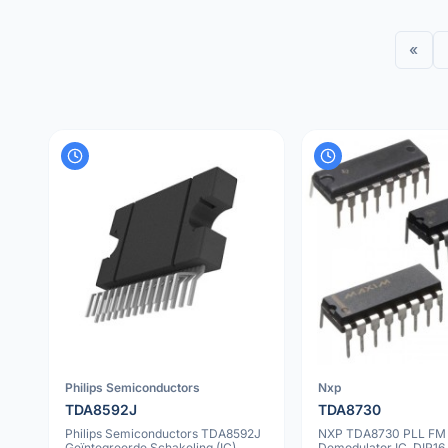
«
Philips Semiconductors
Nxp
TDA8592J
TDA8730
Philips Semiconductors TDA8592J
NXP TDA8730 PLL FM
Geïntegreerde Schakeling (IC)
Demodulator IC, DIP16