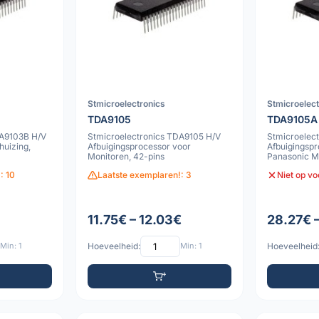
Stmicroelectronics
Stmicroelec
TDA9105
TDA9105A
DA9103B H/V
Stmicroelectronics TDA9105 H/V
Stmicroelec
huizing,
Afbuigingsprocessor voor
Afbuigingspr
Monitoren, 42-pins
Panasonic M
: 10
Laatste exemplaren!: 3
Niet op v
11.75€ – 12.03€
28.27€ 
Min: 1
Hoeveelheid:
Min: 1
Hoeveelheid