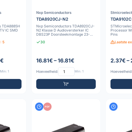
s
Nxp Semiconductors
Stmicroelec
TDA8920CJ-N2
TDA9102C
rs TDA8885H
Nxp Semiconductors TDA8920CJ-
STMicroelec
 TV IC SMD
N2 Klasse D Audioversterker IC
Processor Mo
DBS23P Doorsteekmontage 23-
Pins
pins
: 5
30
Laatste e
2€
16.81€ – 16.81€
2.37€ –
Min: 1
Hoeveelheid:
Min: 1
Hoeveelheid
PDF