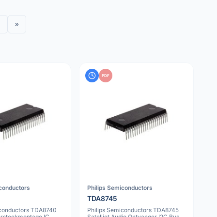
»
PDF
iconductors
Philips Semiconductors
TDA8745
iconductors TDA8740
Philips Semiconductors TDA8745
rsteekmontage IC
Satelliet Audio Ontvanger I2C Bus