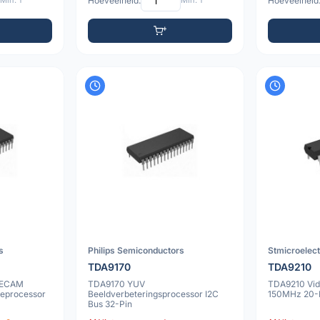
Min: 1
Hoeveelheid:
Min: 1
Hoeveelheid
s
Philips Semiconductors
Stmicroelec
TDA9170
TDA9210
SECAM
TDA9170 YUV
TDA9210 Vid
ieprocessor
Beeldverbeteringsprocessor I2C
150MHz 20-
Bus 32-Pin