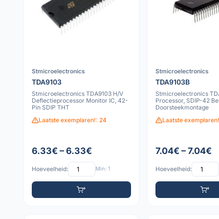
Stmicroelectronics
Stmicroelectronics
TDA9103
TDA9103B
Stmicroelectronics TDA9103 H/V
Stmicroelectronics T
Deflectieprocessor Monitor IC, 42-
Processor, SDIP-42 Be
Pin SDIP THT
Doorsteekmontage
Laatste exemplaren!: 24
Laatste exemplaren!
6.33€ – 6.33€
7.04€ – 7.04€
Hoeveelheid:
Min: 1
Hoeveelheid: