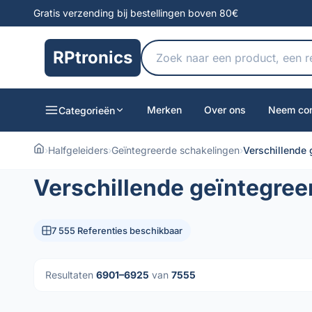
Gratis verzending bij bestellingen boven 80€
RPtronics
Merken
Over ons
Neem con
Categorieën
›
Halfgeleiders
›
Geïntegreerde schakelingen
›
Verschillende 
Verschillende geïntegree
7 555 Referenties beschikbaar
Resultaten
6901–6925
van
7555