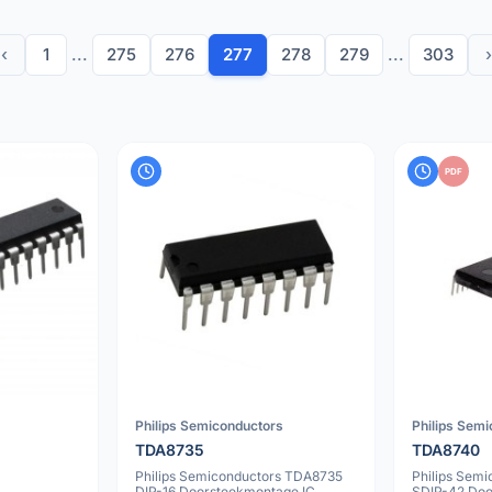
‹
1
...
275
276
277
278
279
...
303
›
PDF
Philips Semiconductors
Philips Sem
TDA8735
TDA8740
Philips Semiconductors TDA8735
Philips Sem
DIP-16 Doorsteekmontage IC
SDIP-42 Doo