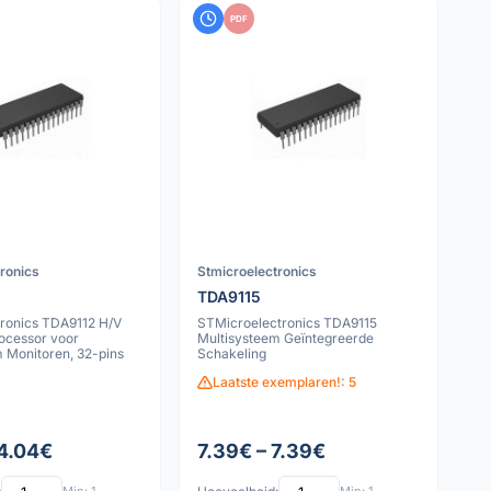
PDF
tronics
Stmicroelectronics
TDA9115
tronics TDA9112 H/V
STMicroelectronics TDA9115
ocessor voor
Multisysteem Geïntegreerde
 Monitoren, 32-pins
Schakeling
Laatste exemplaren!: 5
 4.04€
7.39€ – 7.39€