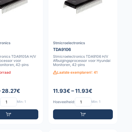
tronics
Stmicroelectronics
TDA9106
tronics TDA9105A H/V
Stmicroelectronics TDA9106 H/V
ocessor voor
Afbuigingsprocessor voor Hyundai
onitoren, 42-pins
Monitoren, 42-pins
oorraad
Laatste exemplaren!: 41
– 28.27€
11.93€ – 11.93€
:
Min: 1
Hoeveelheid:
Min: 1