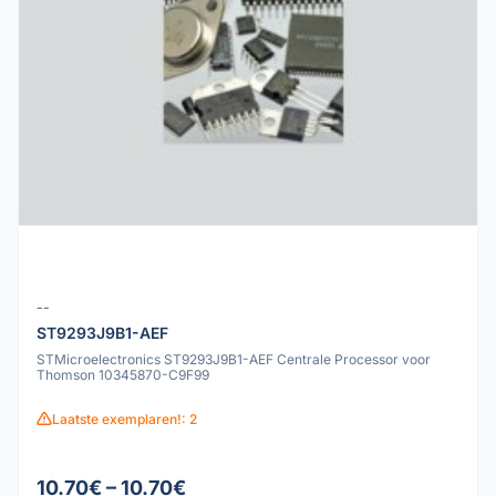
--
ST9293J9B1-AEF
STMicroelectronics ST9293J9B1-AEF Centrale Processor voor
Thomson 10345870-C9F99
Laatste exemplaren!: 2
10.70€ – 10.70€