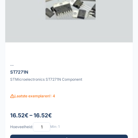
--
ST7271N
STMicroelectronics ST7271N Component
Laatste exemplaren!: 4
16.52€ – 16.52€
Hoeveelheid:
Min: 1