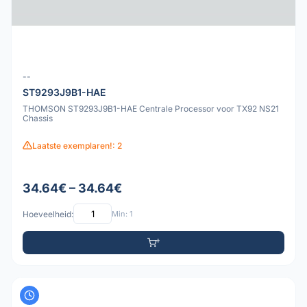
--
ST9293J9B1-HAE
THOMSON ST9293J9B1-HAE Centrale Processor voor TX92 NS21
Chassis
Laatste exemplaren!: 2
34.64€ – 34.64€
Hoeveelheid:
Min: 1