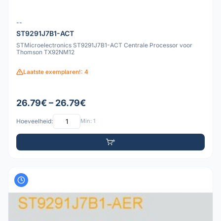
--
ST9291J7B1-ACT
STMicroelectronics ST9291J7B1-ACT Centrale Processor voor
Thomson TX92NM12
Laatste exemplaren!: 4
26.79€ – 26.79€
Hoeveelheid:
Min: 1