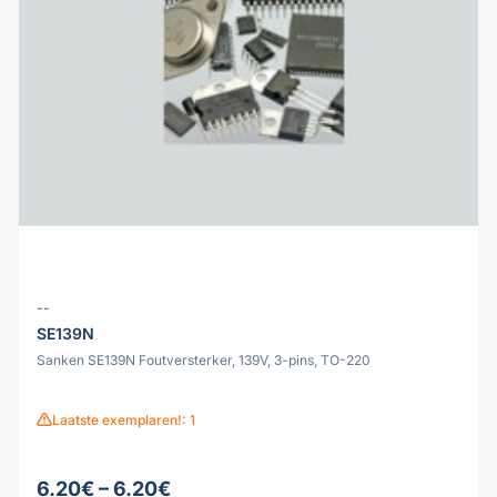
--
SE139N
Sanken SE139N Foutversterker, 139V, 3-pins, TO-220
Laatste exemplaren!: 1
6.20€ – 6.20€