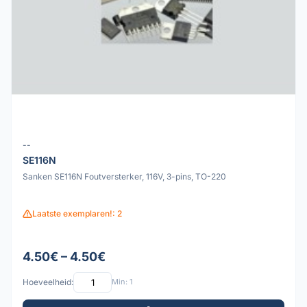
--
SE116N
Sanken SE116N Foutversterker, 116V, 3-pins, TO-220
Laatste exemplaren!: 2
4.50€ – 4.50€
Hoeveelheid:
Min: 1