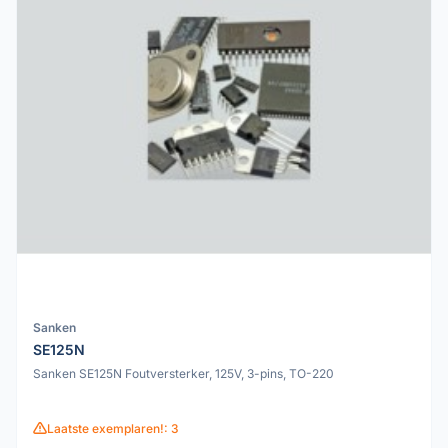
Sanken
SE125N
Sanken SE125N Foutversterker, 125V, 3-pins, TO-220
Laatste exemplaren!: 3