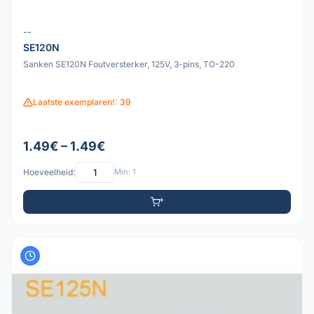
--
SE120N
Sanken SE120N Foutversterker, 125V, 3-pins, TO-220
Laatste exemplaren!: 39
1.49€ – 1.49€
Hoeveelheid:
Min: 1