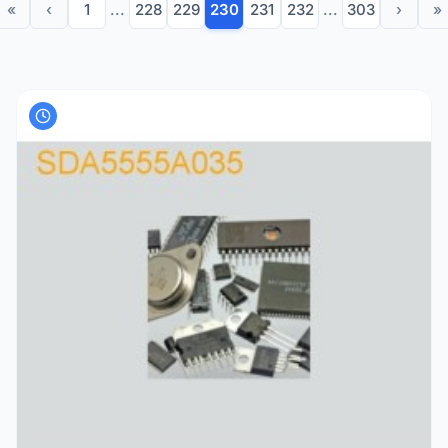
«
‹
1
...
228
229
230
231
232
...
303
›
»