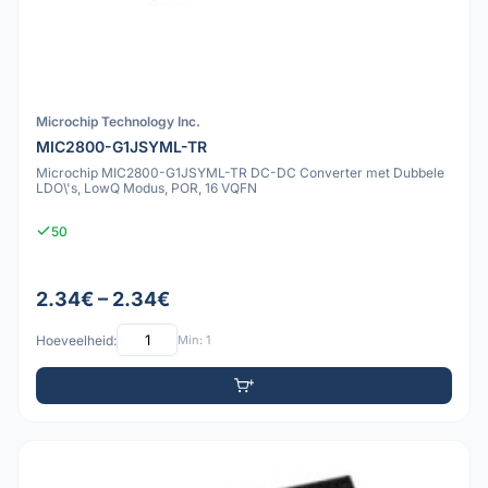
Microchip Technology Inc.
MIC2800-G1JSYML-TR
Microchip MIC2800-G1JSYML-TR DC-DC Converter met Dubbele
LDO\'s, LowQ Modus, POR, 16 VQFN
50
2.34€ – 2.34€
Hoeveelheid:
Min: 1