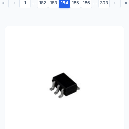
«
‹
1
...
182
183
184
185
186
...
303
›
»