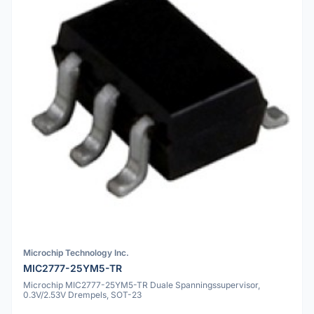
Microchip Technology Inc.
MIC2777-25YM5-TR
Microchip MIC2777-25YM5-TR Duale Spanningssupervisor,
0.3V/2.53V Drempels, SOT-23