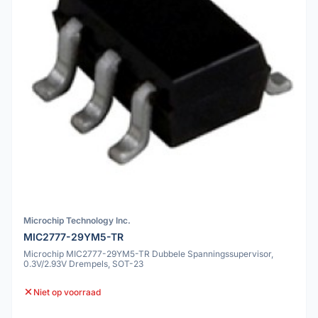
Microchip Technology Inc.
MIC2777-29YM5-TR
Microchip MIC2777-29YM5-TR Dubbele Spanningssupervisor,
0.3V/2.93V Drempels, SOT-23
Niet op voorraad