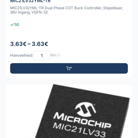
MIC21LV32YML-TR
MIC21LV32YML-TR Dual Phase COT Buck Controller, Stapelbaar,
36V Ingang, VQFN-32
50
3.63€ – 3.63€
Hoeveelheid:
Min: 1