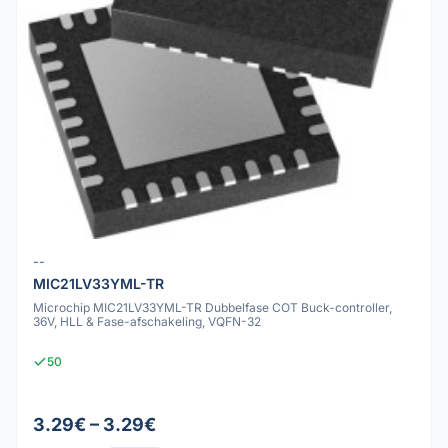
--
MIC21LV33YML-TR
Microchip MIC21LV33YML-TR Dubbelfase COT Buck-controller,
36V, HLL & Fase-afschakeling, VQFN-32
50
3.29€ – 3.29€