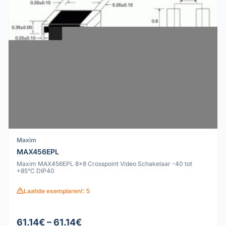
Maxim
MAX456EPL
Maxim MAX456EPL 8x8 Crosspoint Video Schakelaar -40 tot
+85°C DIP40
Laatste exemplaren!: 5
61.14€ – 61.14€