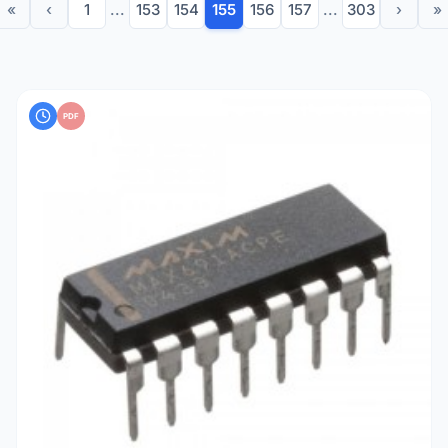
«
‹
1
...
153
154
155
156
157
...
303
›
»
PDF