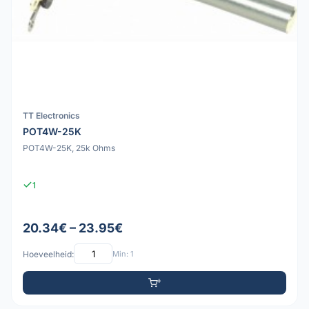
TT Electronics
POT4W-25K
POT4W-25K, 25k Ohms
1
20.34€ – 23.95€
Hoeveelheid:
Min: 1