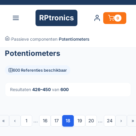
RPtronics
0
›
Passieve componenten
›
Potentiometers
Potentiometers
600 Referenties beschikbaar
Resultaten
426–450
van
600
«
‹
1
...
16
17
18
19
20
...
24
›
»