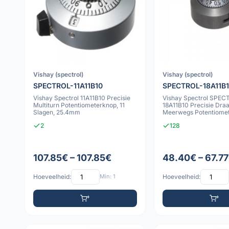
Vishay (spectrol)
Vishay (spectrol)
SPECTROL-11A11B10
SPECTROL-18A11B
Vishay Spectrol 11A11B10 Precisie
Vishay Spectrol SPEC
Multiturn Potentiometerknop, 11
18A11B10 Precisie Draa
Slagen, 25.4mm
Meerwegs Potentiome
Accessoire, 15 Slagen,
2
128
107.85€ – 107.85€
48.40€ – 67.7
Hoeveelheid:
Min: 1
Hoeveelheid: