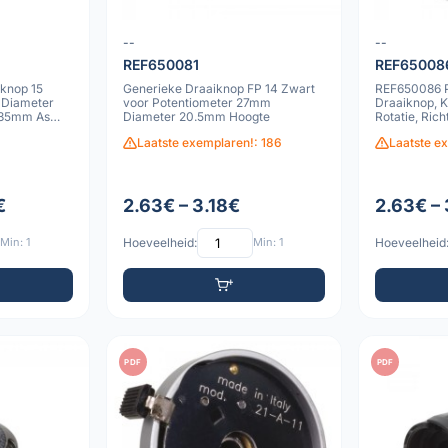
--
--
REF650081
REF65008
rknop 15
Generieke Draaiknop FP 14 Zwart
REF650086 P
Diameter
voor Potentiometer 27mm
Draaiknop, K
.35mm As
Diameter 20.5mm Hoogte
Rotatie, Rich
Diameter
Laatste exemplaren!: 186
Laatste e
€
2.63€ – 3.18€
2.63€ – 
Min: 1
Hoeveelheid:
Min: 1
Hoeveelheid
PDF
PDF