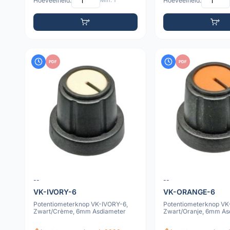
Hoeveelheid:
Min: 1
Hoeveelheid:
PDF
PDF
--
--
VK-IVORY-6
VK-ORANGE-6
Potentiometerknop VK-IVORY-6,
Potentiometerknop V
Zwart/Crème, 6mm Asdiameter
Zwart/Oranje, 6mm As