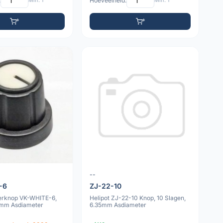
:
Min: 1
Hoeveelheid:
Min: 1
--
-6
ZJ-22-10
erknop VK-WHITE-6,
Helipot ZJ-22-10 Knop, 10 Slagen,
6mm Asdiameter
6.35mm Asdiameter