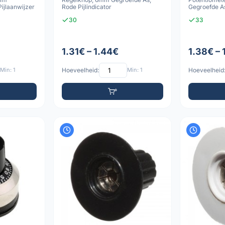
Pijlaanwijzer
Rode Pijlindicator
Gegroefde As
30
33
1.31€ – 1.44€
1.38€ – 
Min: 1
Hoeveelheid:
Min: 1
Hoeveelheid