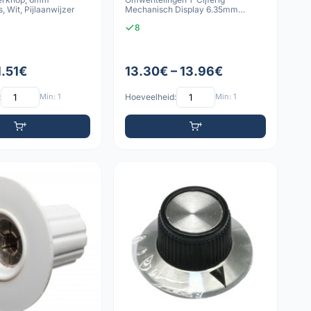
, Wit, Pijlaanwijzer
Mechanisch Display 6.35mm
Gladde As
8
1.51€
13.30€ – 13.96€
:
Min: 1
Hoeveelheid:
Min: 1