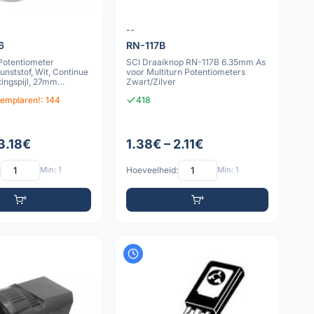
--
6
RN-117B
otentiometer
SCI Draaiknop RN-117B 6.35mm As
unststof, Wit, Continue
voor Multiturn Potentiometers
tingspijl, 27mm
Zwart/Zilver
xemplaren!: 144
418
3.18€
1.38€ – 2.11€
:
Min: 1
Hoeveelheid:
Min: 1