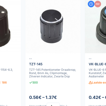
PDF
--
--
TZT-145
VK-BLUE-
1154-6.3,
TZT-145 Potentiometer Draaiknop,
VK-BLUE-6 P
Rond, 6mm As, Clipmontage,
Kunststof, 
Zilveren Indicator, Zwarte Dop
Asdiameter
: 186
500
Laatste e
0.56€ – 1.37€
0.42€ –