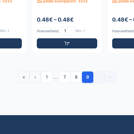
!: 3333
Laatste exemplaren!: 3333
Laatste e
0.48€ – 0.48€
0.48€ –
Min: 1
Hoeveelheid:
Min: 1
Hoeveelheid
«
‹
1
...
7
8
9
›
»