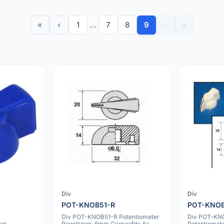
«
‹
1
...
7
8
9
›
»
Div
Div
POT-KNOB51-R
POT-KNO
Div POT-KNOB51-R Potentiometer
Div POT-KN
6mm
Regelknop, 6mm Gegroefde As,
Potentiomet