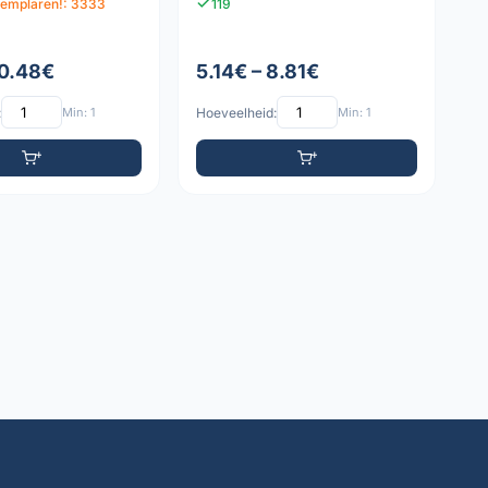
xemplaren!: 3333
119
 0.48€
5.14€ – 8.81€
:
Min: 1
Hoeveelheid:
Min: 1