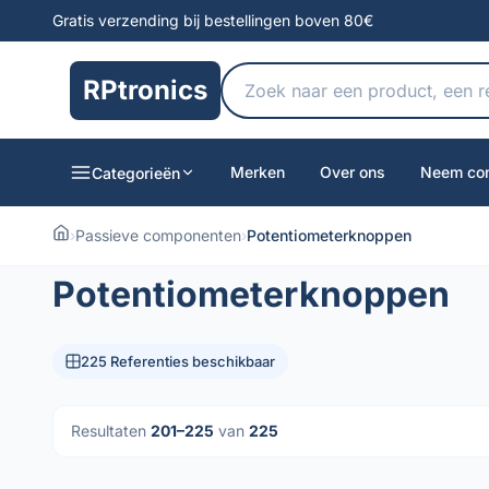
Gratis verzending bij bestellingen boven 80€
RPtronics
Merken
Over ons
Neem con
Categorieën
›
Passieve componenten
›
Potentiometerknoppen
Potentiometerknoppen
225 Referenties beschikbaar
Resultaten
201–225
van
225