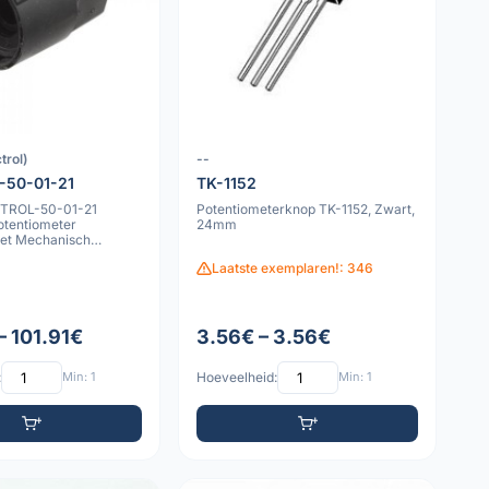
trol)
--
-50-01-21
TK-1152
CTROL-50-01-21
Potentiometerknop TK-1152, Zwart,
otentiometer
24mm
et Mechanisch
Laatste exemplaren!: 346
– 101.91€
3.56€ – 3.56€
:
Min: 1
Hoeveelheid:
Min: 1