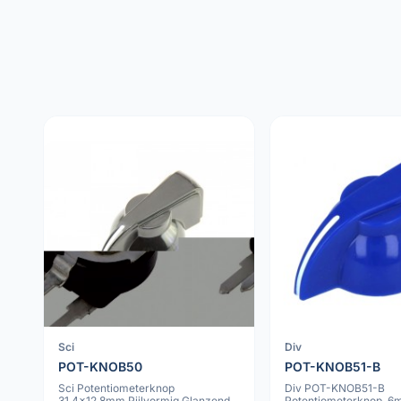
Sci
Div
POT-KNOB50
POT-KNOB51-B
Sci Potentiometerknop
Div POT-KNOB51-B
31.4x12.8mm Pijlvormig Glanzend
Potentiometerknop, 