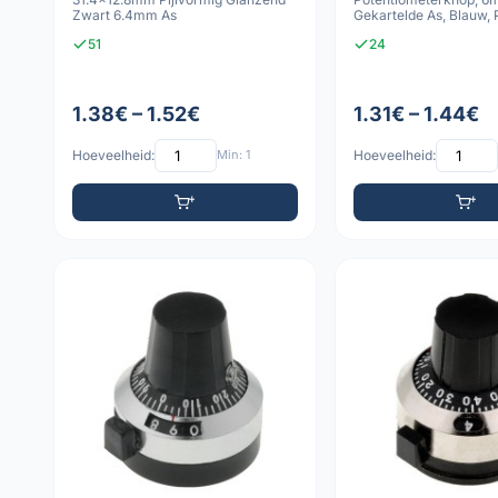
Zwart 6.4mm As
Gekartelde As, Blauw, 
51
24
1.38€ – 1.52€
1.31€ – 1.44€
Hoeveelheid:
Min: 1
Hoeveelheid: