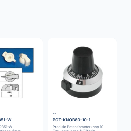
--
B51-W
POT-KNOB60-10-1
OB51-W
Precisie Potentiometerknop 10
erknop, 6mm
Omwentelingen 1-Cijferig