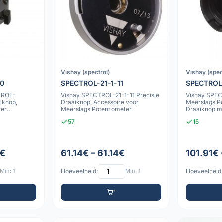
Vishay (spectrol)
Vishay (spec
10
SPECTROL-21-1-11
SPECTROL
TROL-
Vishay SPECTROL-21-1-11 Precisie
Vishay SPE
iknop,
Draaiknop, Accessoire voor
Meerslags P
ter
Meerslags Potentiometer
Draaiknop m
Cijferdisplay
57
15
7€
61.14€ – 61.14€
101.91€ 
Min: 1
Hoeveelheid:
Min: 1
Hoeveelheid