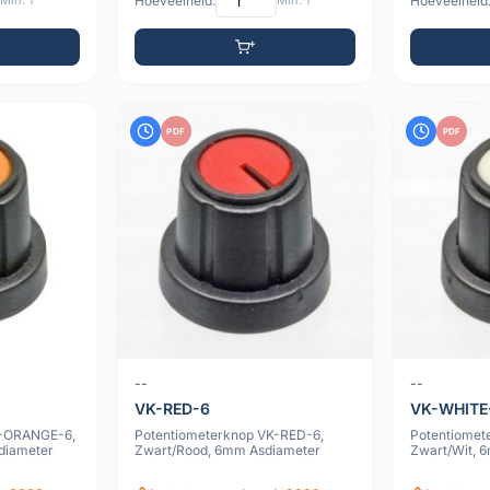
Min: 1
Hoeveelheid:
Min: 1
Hoeveelheid
PDF
PDF
--
--
VK-RED-6
VK-WHITE
K-ORANGE-6,
Potentiometerknop VK-RED-6,
Potentiomet
diameter
Zwart/Rood, 6mm Asdiameter
Zwart/Wit, 