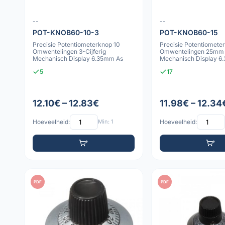
--
--
POT-KNOB60-10-3
POT-KNOB60-15
Precisie Potentiometerknop 10
Precisie Potentiomete
Omwentelingen 3-Cijferig
Omwentelingen 25mm 
Mechanisch Display 6.35mm As
Mechanisch Display 6
Vergrendelbaa
5
17
12.10€ – 12.83€
11.98€ – 12.34
Hoeveelheid:
Min: 1
Hoeveelheid:
PDF
PDF