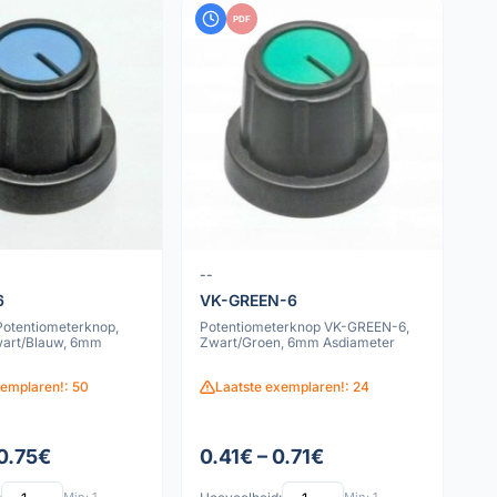
PDF
--
6
VK-GREEN-6
otentiometerknop,
Potentiometerknop VK-GREEN-6,
Zwart/Blauw, 6mm
Zwart/Groen, 6mm Asdiameter
xemplaren!: 50
Laatste exemplaren!: 24
 0.75€
0.41€ – 0.71€