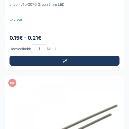
Liteon LTL-307G Green 5mm LED
7358
0.15€ – 0.21€
Hoeveelheid:
Min: 1
PDF