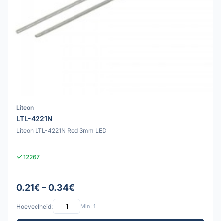
Liteon
LTL-4221N
Liteon LTL-4221N Red 3mm LED
12267
0.21€ – 0.34€
Hoeveelheid:
Min: 1