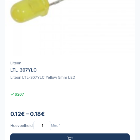
Liteon
LTL-307YLC
Liteon LTL-307YLC Yellow 5mm LED
6267
0.12€ – 0.18€
Hoeveelheid:
Min: 1