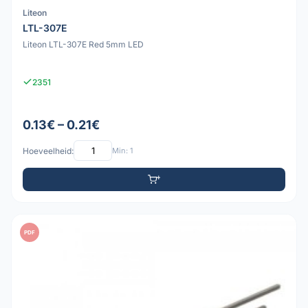
Liteon
LTL-307E
Liteon LTL-307E Red 5mm LED
2351
0.13€ – 0.21€
Hoeveelheid:
Min: 1
PDF