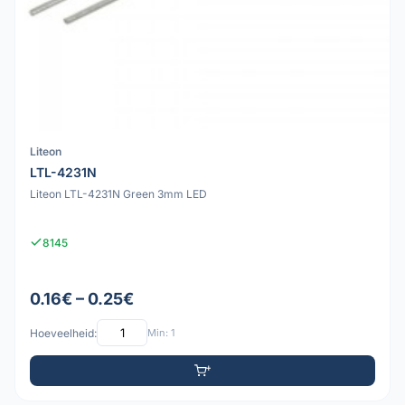
Liteon
LTL-4231N
Liteon LTL-4231N Green 3mm LED
8145
0.16€ – 0.25€
Hoeveelheid:
Min: 1