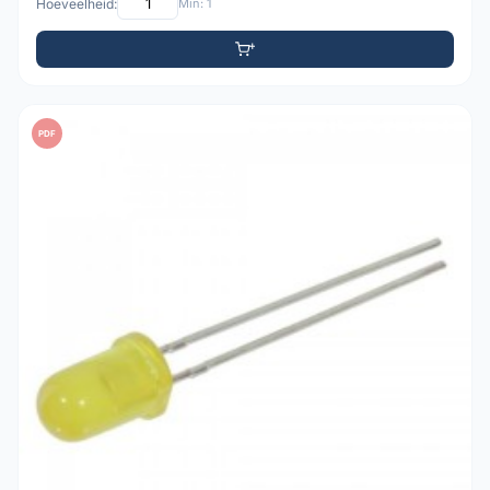
Hoeveelheid:
Min: 1
PDF