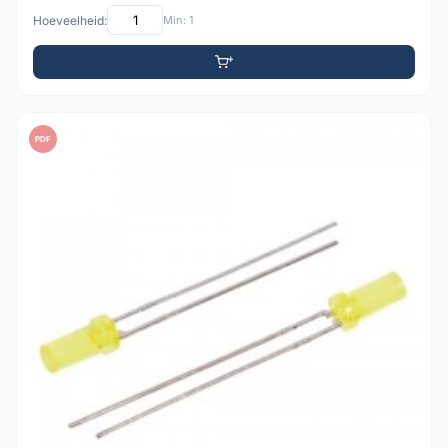
Hoeveelheid:
Min: 1
PDF