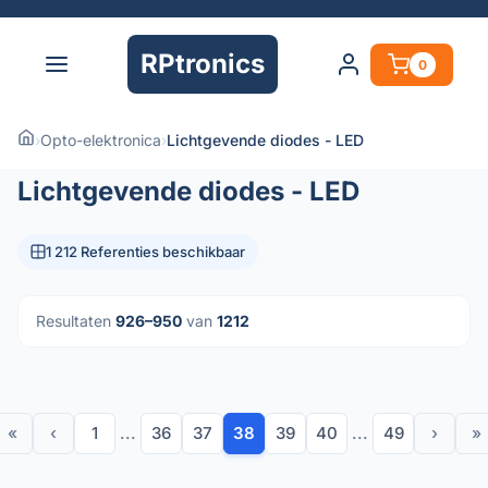
RPtronics
0
›
Opto-elektronica
›
Lichtgevende diodes - LED
Lichtgevende diodes - LED
1 212 Referenties beschikbaar
Resultaten
926–950
van
1212
«
‹
1
...
36
37
38
39
40
...
49
›
»