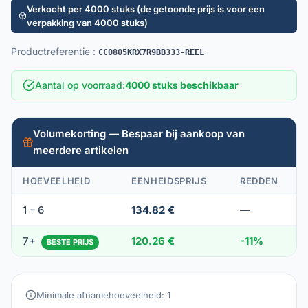
Verkocht per 4000 stuks (de getoonde prijs is voor een
verpakking van 4000 stuks)
Productreferentie
:
CC0805KRX7R9BB333-REEL
Aantal op voorraad
:
4000 stuks beschikbaar
Volumekorting — Bespaar bij aankoop van
meerdere artikelen
HOEVEELHEID
EENHEIDSPRIJS
REDDEN
1 – 6
134.82 €
—
7+
120.26 €
-11%
BESTE PRIJS
Minimale afnamehoeveelheid: 1