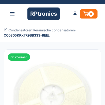
RPtronics
0
›
Condensatoren
›
Keramische condensatoren
›
CC0805KRX7R9BB333-REEL
Op voorraad