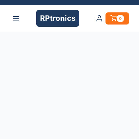
RPtronics
0