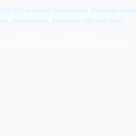
109 000 artikelen beschikbaar. Passieve com
ders, connectoren, kabels en nog veel meer.
 binnen 48 uur
Veilige betaling
+109 000 referenties