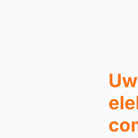
Uw 
ele
co