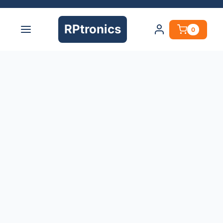
RPtronics
0