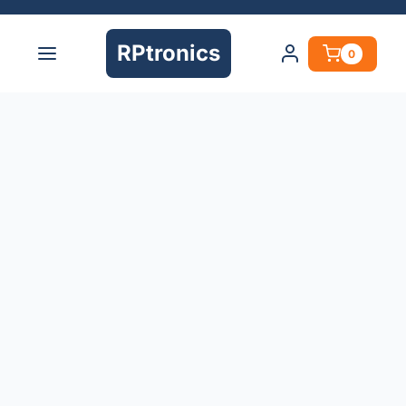
RPtronics
0