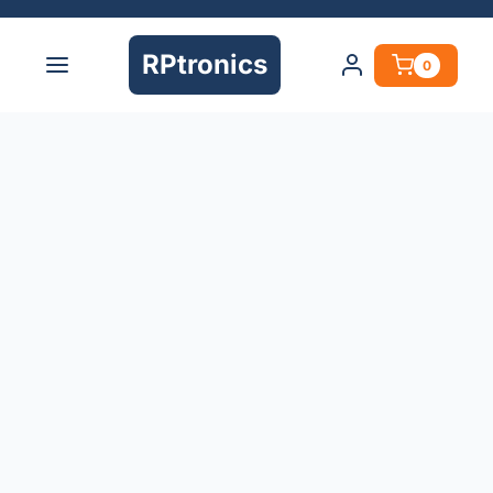
RPtronics
0