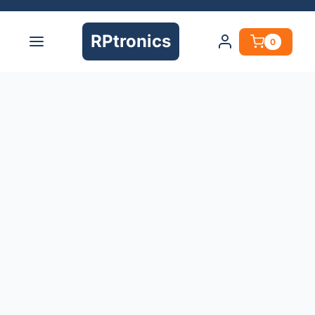
RPtronics
0