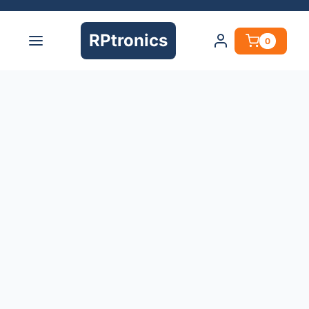
RPtronics
0