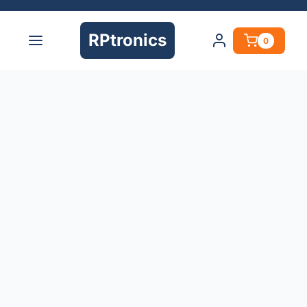
RPtronics
0